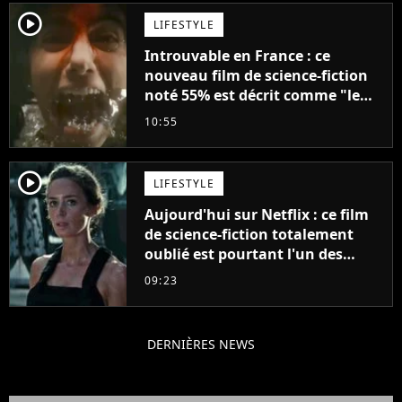
player2
LIFESTYLE
Introuvable en France : ce
nouveau film de science-fiction
noté 55% est décrit comme "le
plus stupide de l'année"
10:55
player2
LIFESTYLE
Aujourd'hui sur Netflix : ce film
de science-fiction totalement
oublié est pourtant l'un des
meilleurs des années 2010
09:23
DERNIÈRES NEWS