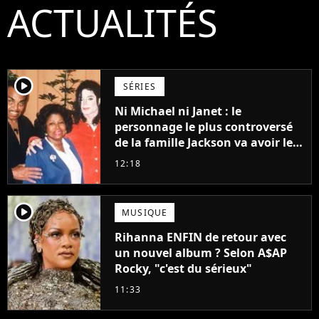
ACTUALITÉS
player2
SÉRIES
Ni Michael ni Janet : le
personnage le plus controversé
de la famille Jackson va avoir le
droit à sa propre série
12:18
player2
MUSIQUE
Rihanna ENFIN de retour avec
un nouvel album ? Selon A$AP
Rocky, "c'est du sérieux"
11:33