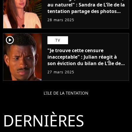
au naturel" : Sandra de L'île de la
tentation partage des photos
avant ses chirurgies, les
28 mars 2025
internautes hallucinent
player2
TV
"Je trouve cette censure
inacceptable" : Julian réagit à
son éviction du bilan de L'Île de
la tentation
27 mars 2025
L'ILE DE LA TENTATION
DERNIÈRES