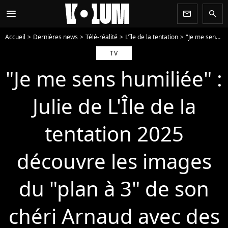
menu
newsletter
search
Accueil
Dernières news
Télé-réalité
L'île de la tentation
"Je me sens humiliée" : Julie de L'Île de la tentation 2025 découvre les images du "plan à 3" de son chéri Arnaud avec des tentatrices... Va-t-elle abandonner ? (spoiler)
TV
"Je me sens humiliée" :
Julie de L'Île de la
tentation 2025
découvre les images
du "plan à 3" de son
chéri Arnaud avec des