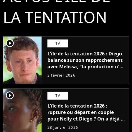
LA TENTATION
player2
TV
L'île de la tentation 2026 : Diego
balance sur son rapprochement
avec Melissa, "la production n'a
pas voulu vous montrer"
3 février 2026
player2
TV
L'île de la tentation 2026 :
rupture ou départ en couple
pour Nelly et Diego ? On a déjà la
réponse avec une surprise de
28 janvier 2026
dernière minute