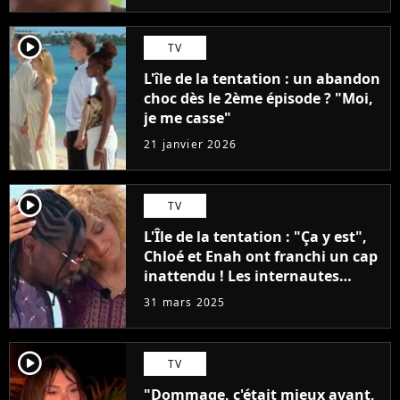
player2
TV
L'île de la tentation : un abandon
choc dès le 2ème épisode ? "Moi,
je me casse"
21 janvier 2026
player2
TV
L'Île de la tentation : "Ça y est",
Chloé et Enah ont franchi un cap
inattendu ! Les internautes
réagissent
31 mars 2025
player2
TV
"Dommage, c'était mieux avant,