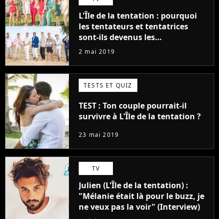
L'Île de la tentation : pourquoi
les tentateurs et tentatrices
sont-ils devenus les
"célibataires" ?
2 mai 2019
TESTS ET QUIZ
TEST : Ton couple pourrait-il
survivre à L'Île de la tentation ?
23 mai 2019
TV
Julien (L'Île de la tentation) :
"Mélanie était là pour le buzz, je
ne veux pas la voir" (Interview)