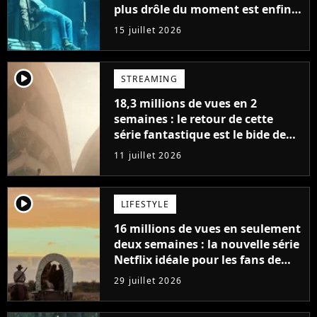
plus drôle du moment est enfin
de retour avec 8 nouveaux
15 juillet 2026
épisodes
player2
STREAMING
18,3 millions de vues en 2
semaines : le retour de cette
série fantastique est le bide de
l'année sur Netflix
11 juillet 2026
player2
LIFESTYLE
16 millions de vues en seulement
deux semaines : la nouvelle série
Netflix idéale pour les fans de
Yellowstone
29 juillet 2026