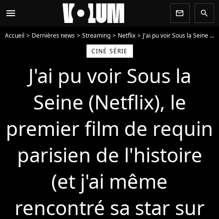
menu
newsletter
search
Accueil
Dernières news
Streaming
Netflix
J'ai pu voir Sous la Seine (Netflix), le premier film de requin parisien de l'histoire (et j'ai même rencontré sa star sur une péniche !)
CINÉ SÉRIE
J'ai pu voir Sous la
Seine (Netflix), le
premier film de requin
parisien de l'histoire
(et j'ai même
rencontré sa star sur