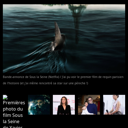
Bande-annonce de Sous la Seine (Netflix) / J'ai pu voir le premier film de requin parisien
de l'histoire (et j'ai même rencontré sa star sur une péniche !)