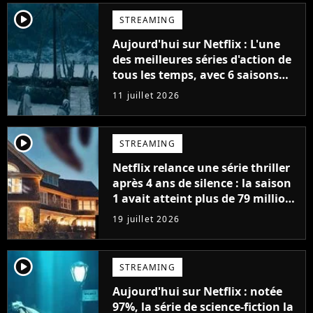
player2
STREAMING
Aujourd'hui sur Netflix : L'une
des meilleures séries d'action de
tous les temps, avec 6 saisons
parfaites
11 juillet 2026
player2
STREAMING
Netflix relance une série thriller
après 4 ans de silence : la saison
1 avait atteint plus de 79 millions
de vues
19 juillet 2026
player2
STREAMING
Aujourd'hui sur Netflix : notée
97%, la série de science-fiction la