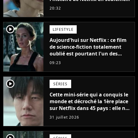
48 jours
20:32
player2
LIFESTYLE
Aujourd'hui sur Netflix : ce film
de science-fiction totalement
oublié est pourtant l'un des
meilleurs des années 2010
09:23
player2
SÉRIES
Cette mini-série qui a conquis le
monde et décroché la 1ère place
sur Netflix dans 45 pays : elle ne
compte que 10 épisodes et c'est
31 juillet 2026
un phénomène mondial
player2