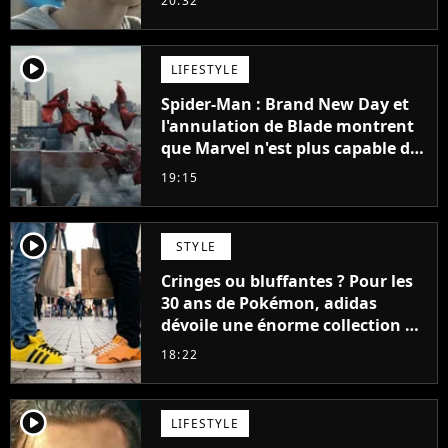
20:32
player2
LIFESTYLE
Spider-Man : Brand New Day et
l'annulation de Blade montrent
que Marvel n'est plus capable de
faire quoi que ce soit de simple
19:15
player2
STYLE
Cringes ou bluffantes ? Pour les
30 ans de Pokémon, adidas
dévoile une énorme collection de
sneakers et je ne sais pas quoi en
18:22
penser
player2
LIFESTYLE