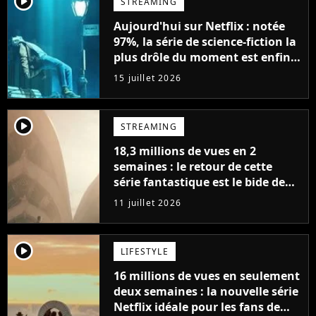
player2
STREAMING
Aujourd'hui sur Netflix : notée
97%, la série de science-fiction la
plus drôle du moment est enfin
de retour avec 8 nouveaux
15 juillet 2026
épisodes
player2
STREAMING
18,3 millions de vues en 2
semaines : le retour de cette
série fantastique est le bide de
l'année sur Netflix
11 juillet 2026
player2
LIFESTYLE
16 millions de vues en seulement
deux semaines : la nouvelle série
Netflix idéale pour les fans de