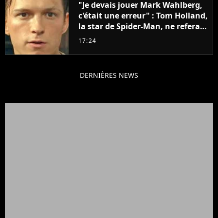
"Je devais jouer Mark Wahlberg,
c'était une erreur" : Tom Holland,
la star de Spider-Man, ne referait
pas ce blockbuster
17:24
DERNIÈRES NEWS