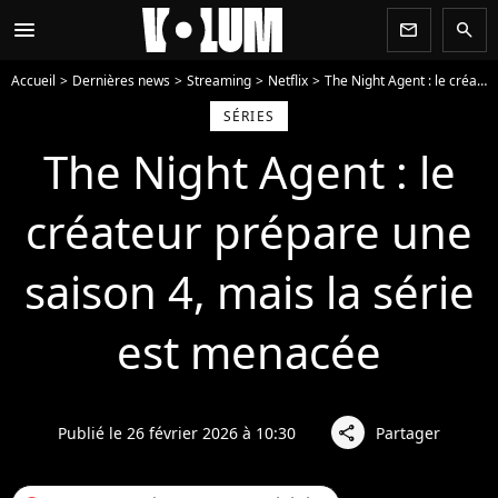
menu
newsletter
search
Accueil
Dernières news
Streaming
Netflix
The Night Agent : le créateur prépare une saison 4, mais la série est menacée
SÉRIES
The Night Agent : le
créateur prépare une
saison 4, mais la série
est menacée
Publié le 26 février 2026 à 10:30
Partager
share