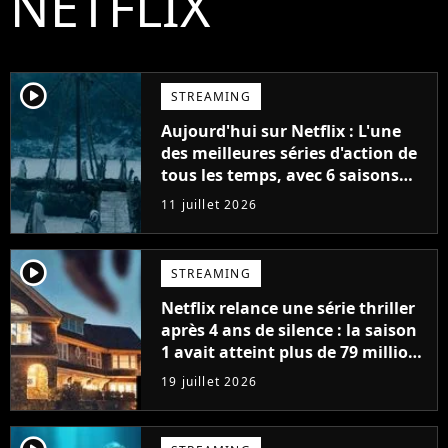
NETFLIX
player2
STREAMING
Aujourd'hui sur Netflix : L'une
des meilleures séries d'action de
tous les temps, avec 6 saisons
parfaites
11 juillet 2026
player2
STREAMING
Netflix relance une série thriller
après 4 ans de silence : la saison
1 avait atteint plus de 79 millions
de vues
19 juillet 2026