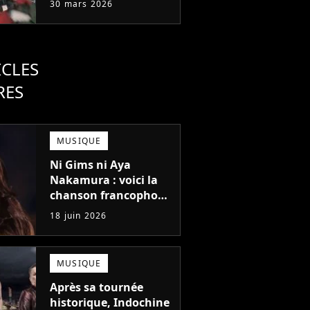
30 mars 2026
passer à côté
ICLES
RES
MUSIQUE
Ni Gims ni Aya
Nakamura : voici la
chanson francophone
la plus écoutée à
18 juin 2026
l'étranger en 2025 !
MUSIQUE
Après sa tournée
historique, Indochine