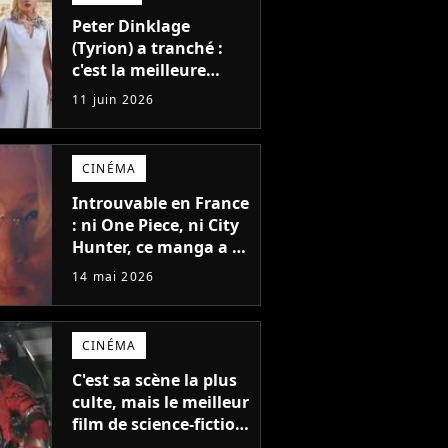
génération
Peter Dinklage
(Tyrion) a tranché :
c'est la meilleure
actrice de Game of
11 juin 2026
Thrones, et non, elle
n'a pas joué Daenerys
CINÉMA
Introuvable en France
: ni One Piece, ni City
Hunter, ce manga a le
droit à la meilleure
14 mai 2026
adaptation en live-
action du moment
CINÉMA
C'est sa scène la plus
culte, mais le meilleur
film de science-fiction
du moment a failli