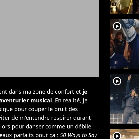
player2
player2
vent dans ma zone de confort et
je
 aventurier musical
. En réalité, je
ique pour couper le bruit des
viter de m'entendre respirer durant
alors pour danser comme un débile
player2
eaux parfaits pour ça :
50 Ways to Say