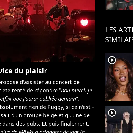
LES ART
SIMILAI
player2
ice du plaisir
roposé d'assister au concert de
t été tenté de répondre "
non merci,
je
etflix que j'aurai oubliée demain
".
bsolument rien de Puggy, si ce n'est -
player2
ssait d'un groupe belge et qu'une de
e dans des pubs. Et puis finalement,
s plus de M&Ms à grignoter devant la