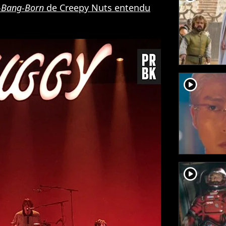
-Bang-Born
de Creepy Nuts entendu
player2
player2