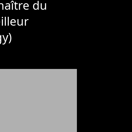
naître du
illeur
y)