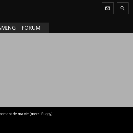
newsletter
search
AMING
FORUM
ur moment de ma vie (merci Puggy)