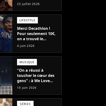
films de tous les
23 juillet 2026
temps : "J'ai à peine
réussi à aller jusqu'au
générique de fin"
LIFESTYLE
Merci Decathlon !
Pour seulement 10€,
on a trouvé le
meilleur maillot pour
4 juin 2026
soutenir la France à la
Coupe du Monde 2026
MUSIQUE
"On a réussi à
toucher le cœur des
gens" : à We Love
Green, Feu!
10 juin 2026
Chatterton s'impose
comme le groupe rock
français de sa
SÉRIES