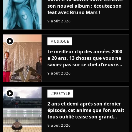
son nouvel album : écoutez son
feat avec Bruno Mars !
9 août 2026
player2
MUSIQUE
Le meilleur clip des années 2000
a 20 ans, 13 choses que vous ne
saviez pas sur ce chef-d'œuvre
qui a révolutionné YouTube
9 août 2026
player2
LIFESTYLE
2 ans et demi après son dernier
épisode, cet anime que l'on avait
tous oublié tease son grand
retour
9 août 2026