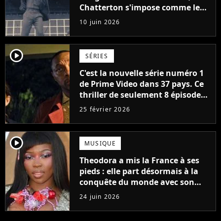
Chatterton s'impose comme le
groupe rock français de sa
10 juin 2026
génération
player2
SÉRIES
C'est la nouvelle série numéro 1
de Prime Video dans 37 pays. Ce
thriller de seulement 8 épisodes
a détrôné Fallout à la surprise
25 février 2026
générale
player2
MUSIQUE
Theodora a mis la France à ses
pieds : elle part désormais à la
conquête du monde avec son
premier gros feat international
24 juin 2026