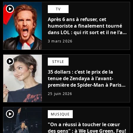
player2
TV
Après 6 ans à refuser, cet
humoriste a finalement tourné
dans LOL : qui rit sort et il ne l'a
pas fait pour l'argent, "J'ai
3 mars 2026
toujours dit..."
player2
STYLE
35 dollars : c'est le prix de la
tenue de Zendaya à l'avant-
première de Spider-Man à Paris,
"Le style n'a pas besoin de coûter
25 juin 2026
une fortune"
player2
MUSIQUE
"On a réussi à toucher le cœur
des gens" : à We Love Green, Feu!