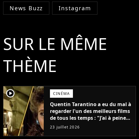
News Buzz
Instagram
SUR LE MÊME
THÈME
player2
CINÉMA
Quentin Tarantino a eu du mal à
regarder l'un des meilleurs films
de tous les temps : "J'ai à peine
réussi à aller jusqu'au générique
23 juillet 2026
de fin"