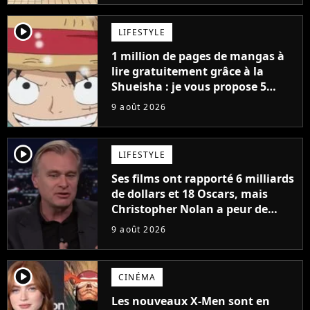
player2
LIFESTYLE
1 million de pages de mangas à
lire gratuitement grâce à la
Shueisha : je vous propose 5
mangas jamais sortis en France
9 août 2026
à découvrir absolument
player2
LIFESTYLE
Ses films ont rapporté 6 milliards
de dollars et 18 Oscars, mais
Christopher Nolan a peur de
tourner un genre de films très
9 août 2026
particulier
player2
CINÉMA
Les nouveaux X-Men sont en