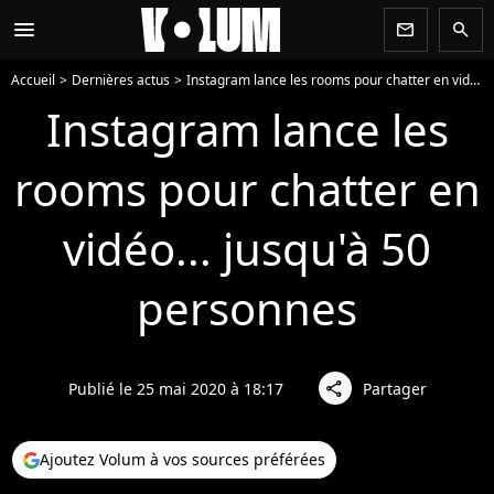
menu
newsletter
search
Accueil
Dernières actus
Instagram lance les rooms pour chatter en vidéo... jusqu'à 50 personnes
Instagram lance les
rooms pour chatter en
vidéo... jusqu'à 50
personnes
Publié le 25 mai 2020 à 18:17
Partager
share
Ajoutez Volum à vos sources préférées