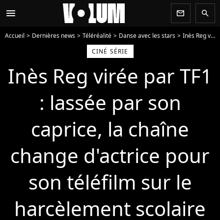
menu
newsletter
search
Accueil
Dernières news
Téléréalité
Danse avec les stars
Inès Reg virée par TF1 : lassée par son caprice, la chaîne change d'actrice pour son téléfilm sur le harcèlement scolaire
CINÉ SÉRIE
Inès Reg virée par TF1
: lassée par son
caprice, la chaîne
change d'actrice pour
son téléfilm sur le
harcèlement scolaire