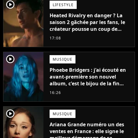
player2
LIFESTYLE
Heated Rivalry en danger ? La
saison 2 gâchée par les fans, le
créateur pousse un coup de
gueule
17:08
player2
MUSIQUE
Phoebe Bridgers : j'ai écouté en
avant-première son nouvel
album, c'est le bijou de la fin
d'été
16:26
player2
MUSIQUE
Ariana Grande numéro un des
ventes en France : elle signe le
meilleur démarrage de sa