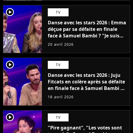
player2
TV
Danse avec les stars 2026 : Emma
déçue par sa défaite en finale
face à Samuel Bambi ? "Je suis
hyper partagée"
20 avril 2026
player2
TV
Danse avec les stars 2026 : Juju
Fitcats en colère après sa défaite
en finale face à Samuel Bambi ?
"Il n'était pas pour..."
18 avril 2026
player2
TV
"Pire gagnant", "Les votes sont