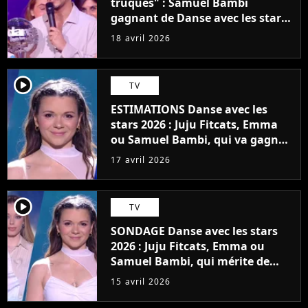
truqués" : Samuel Bambi
gagnant de Danse avec les stars
2026, Juju Fitcats volée ?
18 avril 2026
player2
TV
ESTIMATIONS Danse avec les
stars 2026 : Juju Fitcats, Emma
ou Samuel Bambi, qui va gagner
la finale du 17 avril ? Le public a
17 avril 2026
décidé d'aller contre l'avis du jury
player2
TV
SONDAGE Danse avec les stars
2026 : Juju Fitcats, Emma ou
Samuel Bambi, qui mérite de
gagner la finale du vendredi 17
15 avril 2026
avril ?