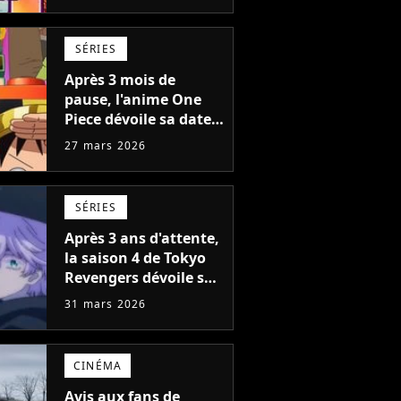
"Après avoir étudié
plusieurs conflits..."
SÉRIES
Après 3 mois de
pause, l'anime One
Piece dévoile sa date
de retour avec un
27 mars 2026
nouveau format (et
moins d'épisodes)
SÉRIES
Après 3 ans d'attente,
la saison 4 de Tokyo
Revengers dévoile sa
date de sortie et ses
31 mars 2026
premières images
CINÉMA
Avis aux fans de