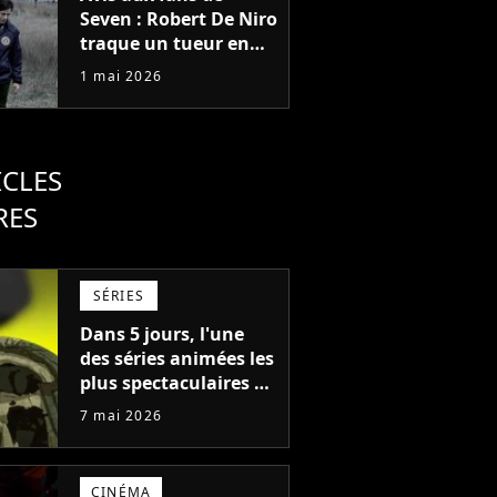
Seven : Robert De Niro
traque un tueur en
série dans cette
1 mai 2026
adaptation d'un best-
seller et la date de
sortie sur Netflix est
fixée
ICLES
RES
SÉRIES
Dans 5 jours, l'une
des séries animées les
plus spectaculaires de
Netflix revient : la
7 mai 2026
saison 2 veut
réconcilier tous les
fans
CINÉMA