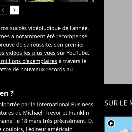
hevron_left
chevron_right
ros succès vidéoludique de l'année.
Games a notamment été récompensé
preuve de sa réussite, son premier
s vidéos les plus vues
sur YouTube.
 millions d'exemplaires
à travers le
battre de nouveaux records au
en ?
SUR LE
olportée par le
International Business
ntures de
Michael, Trevor et Franklin
haine, le 18 mars très précisément. Et
player2
 couloirs, l'éditeur américain