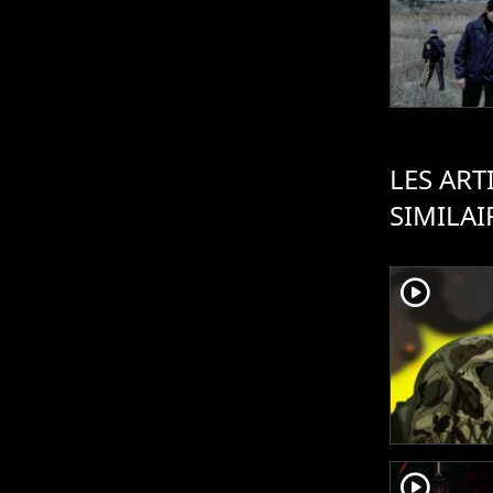
LES ART
SIMILAI
player2
player2