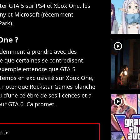
ter GTA 5 sur PS4 et Xbox One, les
ony et Microsoft (récemment
Park).
One ?
player2
videmment à prendre avec des
e que certaines se contredisent.
 exemple entendre que GTA 5
temps en exclusivité sur Xbox One,
. A noter que Rockstar Games planche
u
d'une célèbre de ses licences et a
player2
our GTA 6. Ca promet.
liste