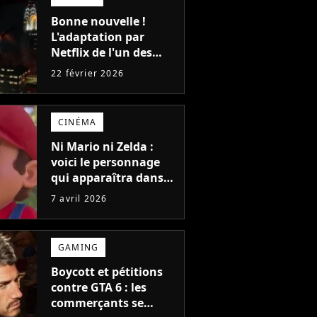
Bonne nouvelle !
L'adaptation par
Netflix de l'un des
meilleurs jeux vidéo
22 février 2026
de science-fiction de
tous les temps a enfin
un planning crédible
CINÉMA
Ni Mario ni Zelda :
voici le personnage
qui apparaîtra dans
tous les films
7 avril 2026
Nintendo
GAMING
Boycott et pétitions
contre GTA 6 : les
commerçants se