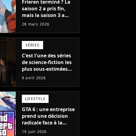
Frieren terminé ? La
saison 2 a pris fin,
mais la saison 3 a
déjà une date de
28 mars 2026
sortie pour 2027
SÉRIES
C'est l'une des séries
de science-fiction les
plus sous-estimées
d'Apple TV : la saison 2
9 avril 2026
a une date de sortie et
ses premières images
LIFESTYLE
GTA 6 : une entreprise
prend une décision
radicale face à la
sortie du jeu vidéo,
19 juin 2026