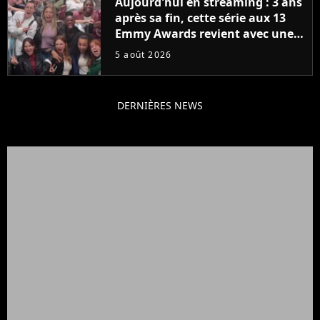
Aujourd'hui en streaming : 3 ans
après sa fin, cette série aux 13
Emmy Awards revient avec une
suite... totalement différente
5 août 2026
DERNIÈRES NEWS