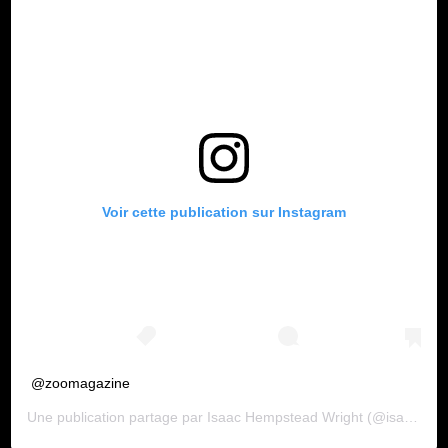
Voir cette publication sur Instagram
@zoomagazine
Une publication partage par
Isaac Hempstead Wright
(@isaachwright) le