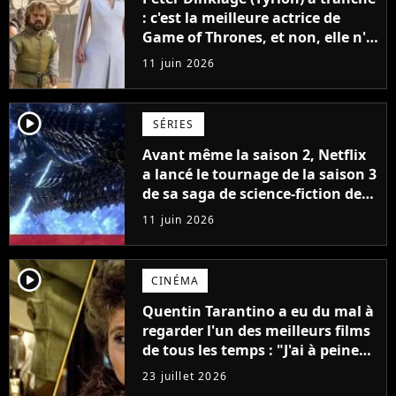
: c'est la meilleure actrice de
Game of Thrones, et non, elle n'a
pas joué Daenerys
11 juin 2026
player2
SÉRIES
Avant même la saison 2, Netflix
a lancé le tournage de la saison 3
de sa saga de science-fiction des
créateurs de Game of Thrones
11 juin 2026
player2
CINÉMA
Quentin Tarantino a eu du mal à
regarder l'un des meilleurs films
de tous les temps : "J'ai à peine
réussi à aller jusqu'au générique
23 juillet 2026
de fin"