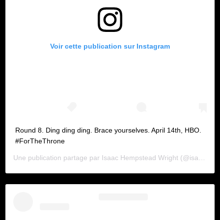
Voir cette publication sur Instagram
Round 8. Ding ding ding. Brace yourselves. April 14th, HBO.
#ForTheThrone
Une publication partage par
Isaac Hempstead Wright
(@isaachwright) le