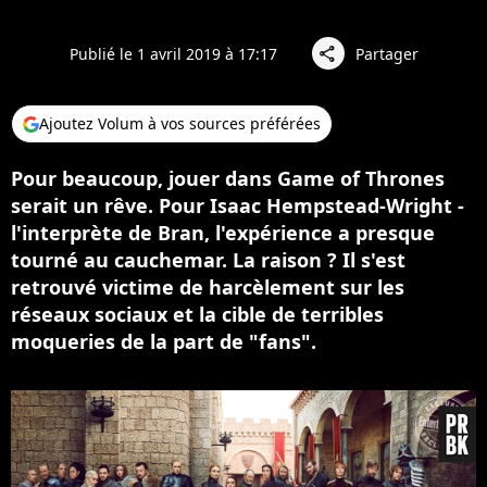
Publié le 1 avril 2019 à 17:17
Partager
share
Ajoutez Volum à vos sources préférées
Pour beaucoup, jouer dans Game of Thrones
serait un rêve. Pour Isaac Hempstead-Wright -
l'interprète de Bran, l'expérience a presque
tourné au cauchemar. La raison ? Il s'est
retrouvé victime de harcèlement sur les
réseaux sociaux et la cible de terribles
moqueries de la part de "fans".