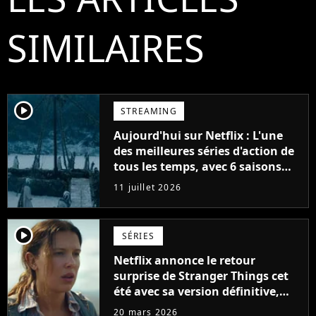
SIMILAIRES
player2
STREAMING
Aujourd'hui sur Netflix : L'une
des meilleures séries d'action de
tous les temps, avec 6 saisons
parfaites
11 juillet 2026
player2
SÉRIES
Netflix annonce le retour
surprise de Stranger Things cet
été avec sa version définitive,
une décision historique
20 mars 2026