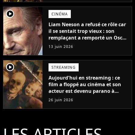
player2
CINÉMA
Liam Neeson a refusé ce rôle car
il se sentait trop vieux : son
remplaçant a remporté un Oscar
et est considéré comme le plus
13 juin 2026
grand acteur de tous les temps
player2
STREAMING
Aujourd'hui en streaming : ce
film a floppé au cinéma et son
acteur est devenu parano à
cause de l'histoire
26 juin 2026
LES ARTICLES