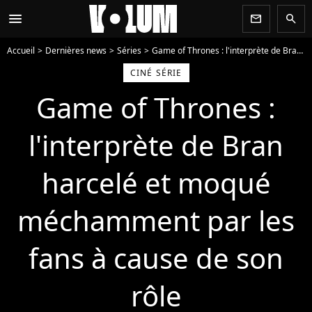
menu
newsletter
search
Accueil
Dernières news
Séries
Game of Thrones : l'interprète de Bran harcelé et moqué méchamment par les fans à cause de son rôle
CINÉ SÉRIE
Game of Thrones :
l'interprète de Bran
harcelé et moqué
méchamment par les
fans à cause de son
rôle