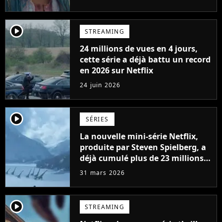
player2
STREAMING
24 millions de vues en 4 jours,
cette série a déjà battu un record
en 2026 sur Netflix
24 juin 2026
player2
SÉRIES
La nouvelle mini-série Netflix,
produite par Steven Spielberg, a
déjà cumulé plus de 23 millions
de vues
31 mars 2026
player2
STREAMING