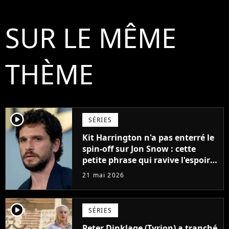
SUR LE MÊME
THÈME
player2
SÉRIES
Kit Harrington n'a pas enterré le
spin-off sur Jon Snow : cette
petite phrase qui ravive l'espoir
des fans de Game of Thrones
21 mai 2026
player2
SÉRIES
Peter Dinklage (Tyrion) a tranché