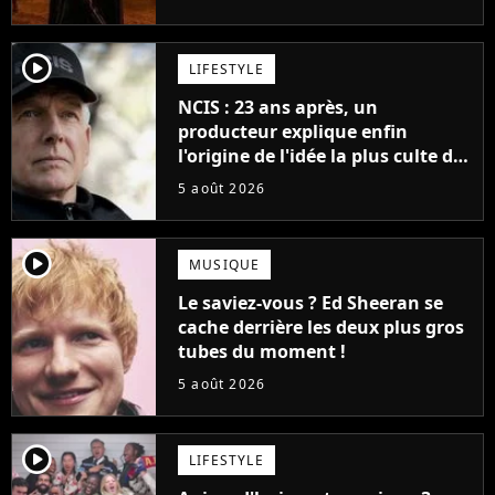
cinéma
player2
LIFESTYLE
NCIS : 23 ans après, un
producteur explique enfin
l'origine de l'idée la plus culte de
la série (et on ne parle pas du
5 août 2026
bateau)
player2
MUSIQUE
Le saviez-vous ? Ed Sheeran se
cache derrière les deux plus gros
tubes du moment !
5 août 2026
player2
LIFESTYLE