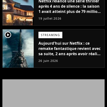
Netflix relance une série thriller
après 4 ans de silence : la saison
1 avait atteint plus de 79 millions
de vues
19 juillet 2026
player2
STREAMING
Aujourd'hui sur Netflix : ce
remake fantastique revient avec
sa suite, 2 ans après avoir réalisé
60 millions de vues et régné 6
26 juin 2026
semaines dans le Top 10