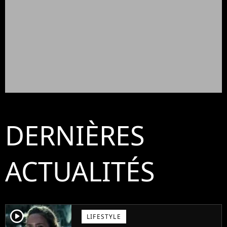
DERNIÈRES
ACTUALITÉS
player2
LIFESTYLE