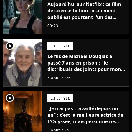
Aujourd'hui sur Netflix : ce film
de science-fiction totalement
oublié est pourtant l'un des
meilleurs des années 2010
09:23
player2
LIFESTYLE
Le fils de Michael Douglas a
passé 7 ans en prison : "Je
distribuais des joints pour mon
père"
5 août 2026
player2
LIFESTYLE
"Je n'ai pas travaillé depuis un
an" : c'est la meilleure actrice de
L'Odyssée, mais personne ne
veut lui donner de rôle au
5 août 2026