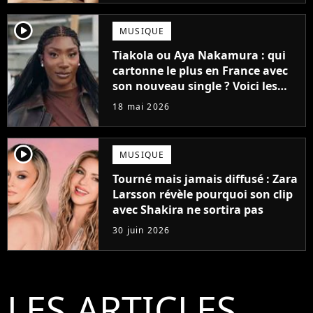
player2
MUSIQUE
Tiakola ou Aya Nakamura : qui
cartonne le plus en France avec
son nouveau single ? Voici les
charts !
18 mai 2026
player2
MUSIQUE
Tourné mais jamais diffusé : Zara
Larsson révèle pourquoi son clip
avec Shakira ne sortira pas
30 juin 2026
LES ARTICLES