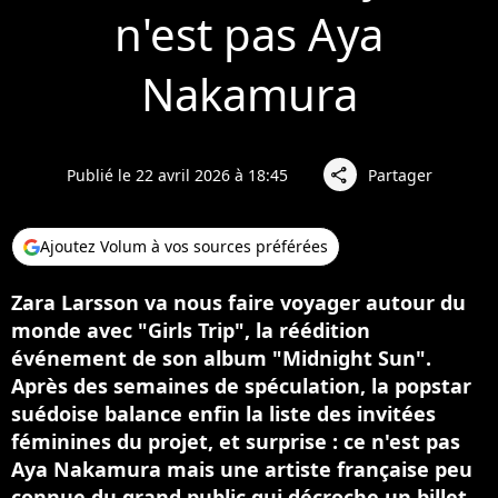
n'est pas Aya
Nakamura
Publié le 22 avril 2026 à 18:45
Partager
share
Ajoutez Volum à vos sources préférées
Zara Larsson va nous faire voyager autour du
monde avec "Girls Trip", la réédition
événement de son album "Midnight Sun".
Après des semaines de spéculation, la popstar
suédoise balance enfin la liste des invitées
féminines du projet, et surprise : ce n'est pas
Aya Nakamura mais une artiste française peu
connue du grand public qui décroche un billet