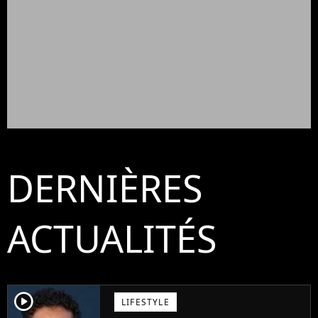
DERNIÈRES
ACTUALITÉS
player2
LIFESTYLE