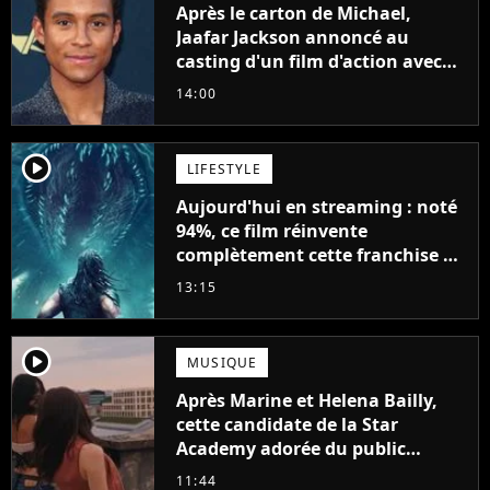
Après le carton de Michael,
Jaafar Jackson annoncé au
casting d'un film d'action avec
Will Smith
14:00
player2
LIFESTYLE
Aujourd'hui en streaming : noté
94%, ce film réinvente
complètement cette franchise de
science-fiction vieille de 40 ans
13:15
player2
MUSIQUE
Après Marine et Helena Bailly,
cette candidate de la Star
Academy adorée du public
annonce son premier album,
11:44