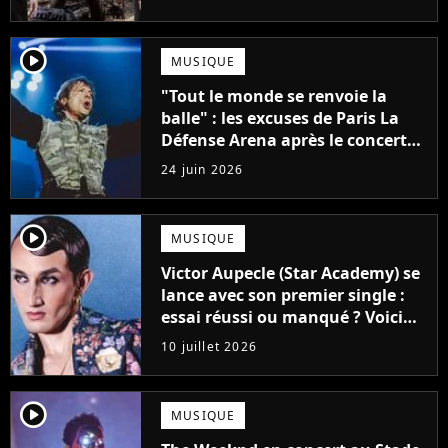
player2
MUSIQUE
"Tout le monde se renvoie la
balle" : les excuses de Paris La
Défense Arena après le concert
interrompu d'Iron Maiden ne
24 juin 2026
passent pas
player2
MUSIQUE
Victor Aupecle (Star Academy) se
lance avec son premier single :
essai réussi ou manqué ? Voici
notre avis !
10 juillet 2026
player2
MUSIQUE