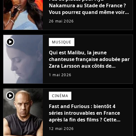
Nakamura au Stade de France ?
Vous pourrez quand même voir
son concert gratuitement !
26 mai 2026
player2
MUSIQUE
Qui est Malibu, la jeune
chanteuse française adoubée par
Zara Larsson aux côtés de
Shakira ou Tyla ?
1 mai 2026
player2
CINÉMA
Fast and Furious : bientôt 4
séries introuvables en France
après la fin des films ? Cette
annonce de Vin Diesel interroge
12 mai 2026