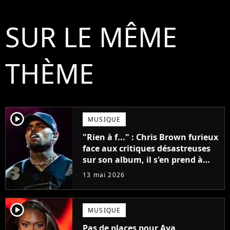
SUR LE MÊME
THÈME
player2
MUSIQUE
"Rien à f..." : Chris Brown furieux
face aux critiques désastreuses
sur son album, il s'en prend à
Zara Larsson
13 mai 2026
player2
MUSIQUE
Pas de places pour Aya