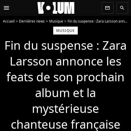
menu
newsletter
search
Accueil
Dernières news
Musique
Fin du suspense : Zara Larsson annonce les feats de son prochain album et la mystérieuse chanteuse française n'est pas Aya Nakamura
MUSIQUE
Fin du suspense : Zara
Larsson annonce les
feats de son prochain
album et la
mystérieuse
chanteuse française