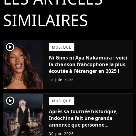
SIMILAIRES
player2
MUSIQUE
Ni Gims ni Aya Nakamura : voici
la chanson francophone la plus
écoutée à l'étranger en 2025 !
18 juin 2026
player2
MUSIQUE
Après sa tournée historique,
Indochine fait une grande
annonce que personne
n'attendait
30 juin 2026