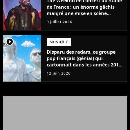
The Weeknd en concert au Stade
de France : un énorme gâchis
malgré une mise en scène
colossale
9 juillet 2026
player2
MUSIQUE
Disparu des radars, ce groupe
pop français (génial) qui
cartonnait dans les années 2010
se reforme !
12 juin 2026