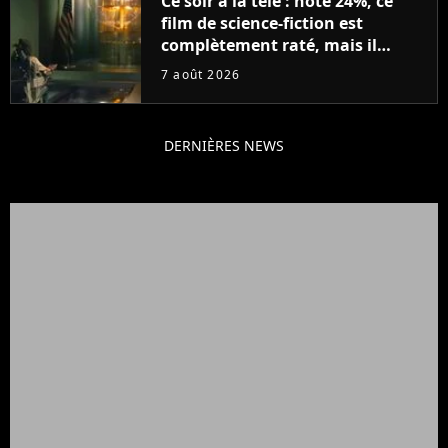
Ce soir à la télé : noté 24%, ce
film de science-fiction est
complètement raté, mais il
aurait pu être encore pire à
7 août 2026
cause de son acteur
DERNIÈRES NEWS