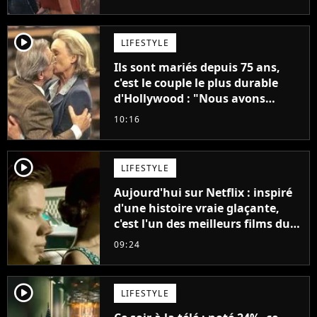
"C'est tellement puissant"
player2
LIFESTYLE
Ils sont mariés depuis 75 ans,
c'est le couple le plus durable
d'Hollywood : "Nous avons
avancé jour après jour, et les
10:16
jours se sont transformés en
décennies"
player2
LIFESTYLE
Aujourd'hui sur Netflix : inspiré
d'une histoire vraie glaçante,
c'est l'un des meilleurs films du
21ème siècle
09:24
player2
LIFESTYLE