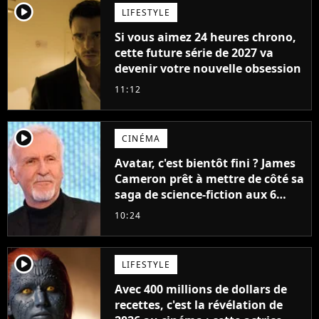
player2
LIFESTYLE
Si vous aimez 24 heures chrono,
cette future série de 2027 va
devenir votre nouvelle obsession
11:12
player2
CINÉMA
Avatar, c'est bientôt fini ? James
Cameron prêt à mettre de côté sa
saga de science-fiction aux 6
milliards de recettes
10:24
player2
LIFESTYLE
Avec 400 millions de dollars de
recettes, c'est la révélation de