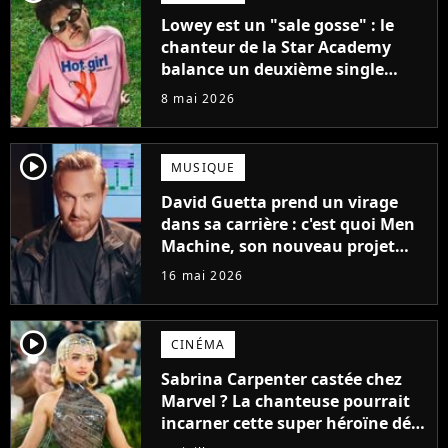
Lowey est un "sale gosse" : le
chanteur de la Star Academy
balance un deuxième single
parfait pour l'été
8 mai 2026
player2
MUSIQUE
David Guetta prend un virage
dans sa carrière : c'est quoi Men
Machine, son nouveau projet
audacieux ?
16 mai 2026
player2
CINÉMA
Sabrina Carpenter castée chez
Marvel ? La chanteuse pourrait
incarner cette super héroïne déjà
vue dans le pire film X-Men