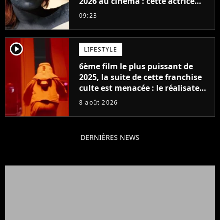
2026 au cinéma : cette actrice
adorée prête à remplacer
09:23
Jennifer Lawrence chez Marvel
player2
LIFESTYLE
6ème film le plus puissant de
2025, la suite de cette franchise
culte est menacée : le réalisateur
claque la porte pour "différends
8 août 2026
créatifs"
DERNIÈRES NEWS