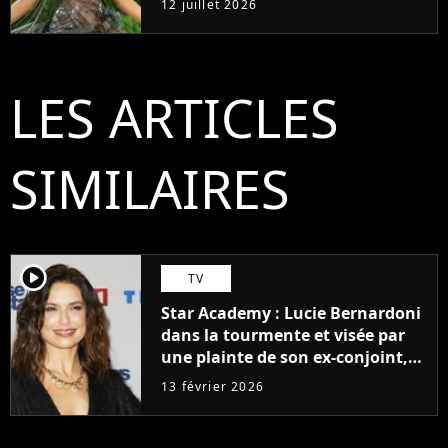
12 juillet 2026
LES ARTICLES
SIMILAIRES
player2
TV
Star Academy : Lucie Bernardoni
dans la tourmente et visée par
une plainte de son ex-conjoint,
ce que l'on sait
13 février 2026