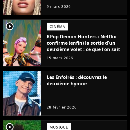
9 mars 2026
player2
CINÉMA
KPop Demon Hunters : Netflix
confirme (enfin) la sortie d'un
deuxième volet : ce que l'on sait
15 mars 2026
Les Enfoirés : découvrez le
deuxième hymne
28 février 2026
player2
MUSIQUE