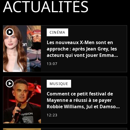
ACTUALITÉS
player2
CINÉMA
Les nouveaux X-Men sont en
approche : après Jean Grey, les
acteurs qui vont jouer Emma
Frost et Cyclope trouvés !
13:07
player2
MUSIQUE
Comment ce petit festival de
Mayenne a réussi à se payer
Robbie Williams, Jul et Damso
cette année ?
12:23