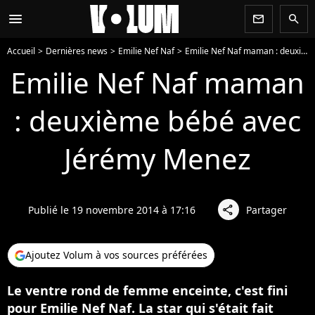
menu
newsletter
search
Accueil
Dernières news
Emilie Nef Naf
Emilie Nef Naf maman : deuxième bébé avec Jérémy Menez
Emilie Nef Naf maman
: deuxième bébé avec
Jérémy Menez
Publié le 19 novembre 2014 à 17:16
Partager
share
Ajoutez Volum à vos sources préférées
Le ventre rond de femme enceinte, c'est fini
pour Emilie Nef Naf. La star qui s'était fait