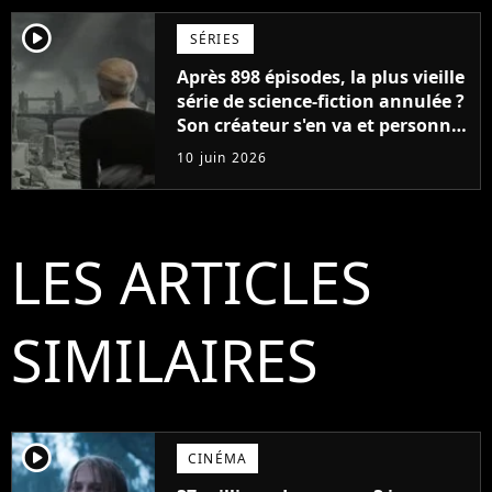
player2
SÉRIES
Après 898 épisodes, la plus vieille
série de science-fiction annulée ?
Son créateur s'en va et personne
ne sait ce qui va se passer
10 juin 2026
LES ARTICLES
SIMILAIRES
player2
CINÉMA