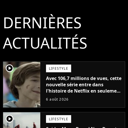
DERNIÈRES
ACTUALITÉS
player2
LIFESTYLE
Avec 106,7 millions de vues, cette
nouvelle série entre dans
l'histoire de Netflix en seulement
48 jours
6 août 2026
player2
LIFESTYLE