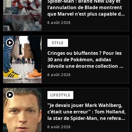
Spider-Man : Brand New Day et
l'annulation de Blade montrent
que Marvel n'est plus capable de
faire quoi que ce soit de simple
6 août 2026
player2
STYLE
Cringes ou bluffantes ? Pour les
30 ans de Pokémon, adidas
dévoile une énorme collection de
sneakers et je ne sais pas quoi en
6 août 2026
penser
player2
LIFESTYLE
"Je devais jouer Mark Wahlberg,
c'était une erreur" : Tom Holland,
la star de Spider-Man, ne referait
pas ce blockbuster
6 août 2026