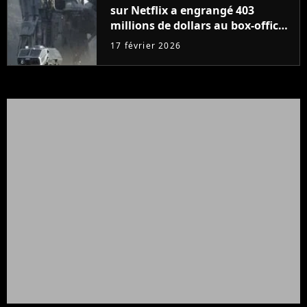
sur Netflix a engrangé 403
millions de dollars au box-office
et fait revivre l'une des sagas les
17 février 2026
plus emblématiques de tous les
temps