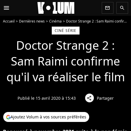
menu
newsletter
search
Accueil
Dernières news
Cinéma
Doctor Strange 2 : Sam Raimi confirme qu'il va réaliser le film
CINÉ SÉRIE
Doctor Strange 2 :
Sam Raimi confirme
qu'il va réaliser le film
Publié le 15 avril 2020 à 15:43
Partager
share
Ajoutez Volum à vos sources préférées