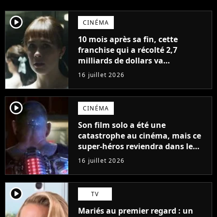
player2
CINÉMA
10 mois après sa fin, cette
franchise qui a récolté 2,7
milliards de dollars va
finalement revenir en 2027 avec
16 juillet 2026
un nouveau film... sans ses
acteurs
player2
CINÉMA
Son film solo a été une
catastrophe au cinéma, mais ce
super-héros reviendra dans le
film Superman 2
16 juillet 2026
player2
TV
Mariés au premier regard : un