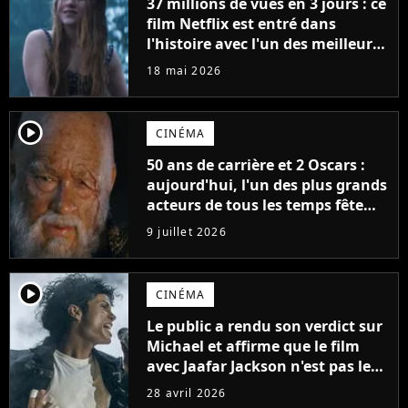
37 millions de vues en 3 jours : ce
film Netflix est entré dans
l'histoire avec l'un des meilleurs
lancements de tous les temps
18 mai 2026
player2
CINÉMA
50 ans de carrière et 2 Oscars :
aujourd'hui, l'un des plus grands
acteurs de tous les temps fête
ses 70 ans
9 juillet 2026
player2
CINÉMA
Le public a rendu son verdict sur
Michael et affirme que le film
avec Jaafar Jackson n'est pas le
meilleur biopic musical de 2026.
28 avril 2026
Un autre film le surpasse