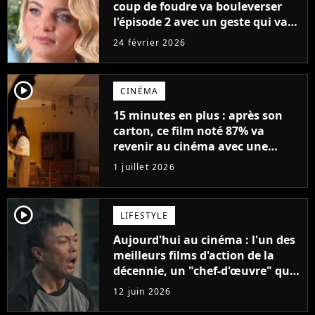
coup de foudre va bouleverser
l'épisode 2 avec un geste qui va
faire fondre les proches
24 février 2026
player2
CINÉMA
15 minutes en plus : après son
carton, ce film noté 87% va
revenir au cinéma avec une
version plus longue
1 juillet 2026
player2
LIFESTYLE
Aujourd'hui au cinéma : l'un des
meilleurs films d'action de la
décennie, un "chef-d'œuvre" qui
rappelle les meilleurs films d'arts
12 juin 2026
martiaux