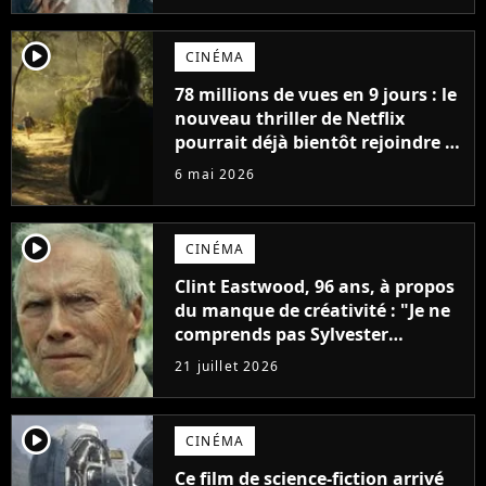
player2
CINÉMA
78 millions de vues en 9 jours : le
nouveau thriller de Netflix
pourrait déjà bientôt rejoindre le
top 10 des films les plus vus de
6 mai 2026
l'histoire
player2
CINÉMA
Clint Eastwood, 96 ans, à propos
du manque de créativité : "Je ne
comprends pas Sylvester
Stallone. J'ai l'impression qu'il ne
21 juillet 2026
fait ça que pour l'argent"
player2
CINÉMA
Ce film de science-fiction arrivé