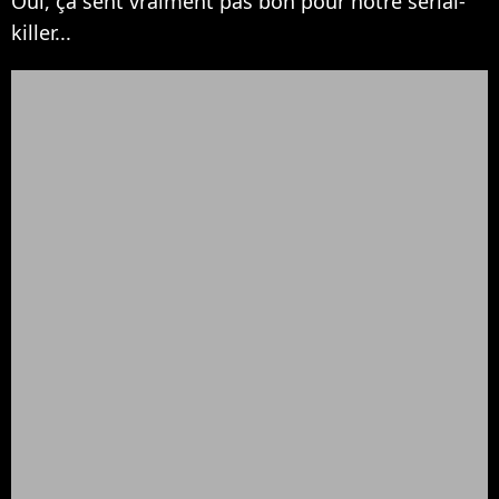
Oui, ça sent vraiment pas bon pour notre serial-
killer...