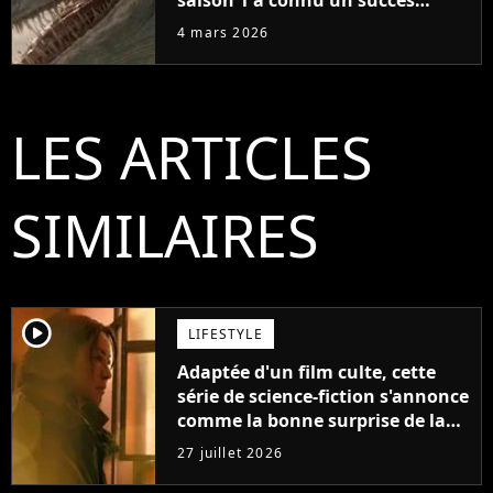
saison 1 a connu un succès
retentissant avec 104 millions de
4 mars 2026
vues
LES ARTICLES
SIMILAIRES
player2
LIFESTYLE
Adaptée d'un film culte, cette
série de science-fiction s'annonce
comme la bonne surprise de la
fin d'année
27 juillet 2026