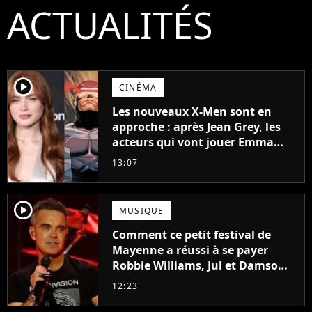
ACTUALITÉS
player2
CINÉMA
Les nouveaux X-Men sont en
approche : après Jean Grey, les
acteurs qui vont jouer Emma
Frost et Cyclope trouvés !
13:07
player2
MUSIQUE
Comment ce petit festival de
Mayenne a réussi à se payer
Robbie Williams, Jul et Damso
cette année ?
12:23