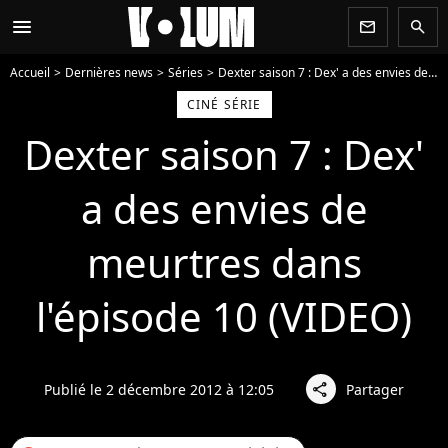
menu
newsletter
search
Accueil
Dernières news
Séries
Dexter saison 7 : Dex' a des envies de meurtres dans l'épisode 10 (VIDEO)
CINÉ SÉRIE
Dexter saison 7 : Dex'
a des envies de
meurtres dans
l'épisode 10 (VIDEO)
Publié le 2 décembre 2012 à 12:05
Partager
share