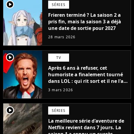
player2
SÉRIES
Frieren terminé ? La saison 2 a
pris fin, mais la saison 3 a déjà
une date de sortie pour 2027
28 mars 2026
player2
TV
Après 6 ans à refuser, cet
humoriste a finalement tourné
dans LOL : qui rit sort et il ne l'a
pas fait pour l'argent, "J'ai
3 mars 2026
toujours dit..."
player2
SÉRIES
La meilleure série d'aventure de
Netflix revient dans 7 jours. La