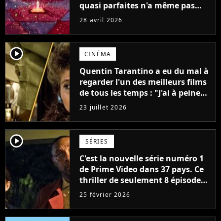
quasi parfaites n'a même pas
encore été diffusée, mais elle se
28 avril 2026
conclura avec la saison 5
player2
CINÉMA
Quentin Tarantino a eu du mal à
regarder l'un des meilleurs films
de tous les temps : "J'ai à peine
réussi à aller jusqu'au générique
23 juillet 2026
de fin"
player2
SÉRIES
C'est la nouvelle série numéro 1
de Prime Video dans 37 pays. Ce
thriller de seulement 8 épisodes
a détrôné Fallout à la surprise
25 février 2026
générale