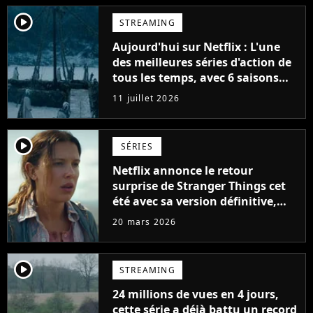
player2
STREAMING
Aujourd'hui sur Netflix : L'une
des meilleures séries d'action de
tous les temps, avec 6 saisons
parfaites
11 juillet 2026
player2
SÉRIES
Netflix annonce le retour
surprise de Stranger Things cet
été avec sa version définitive,
une décision historique
20 mars 2026
player2
STREAMING
24 millions de vues en 4 jours,
cette série a déjà battu un record