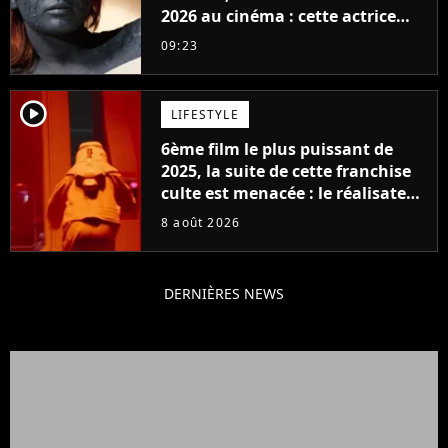
2026 au cinéma : cette actrice
adorée prête à remplacer
09:23
Jennifer Lawrence chez Marvel
player2
LIFESTYLE
6ème film le plus puissant de
2025, la suite de cette franchise
culte est menacée : le réalisateur
claque la porte pour "différends
8 août 2026
créatifs"
DERNIÈRES NEWS