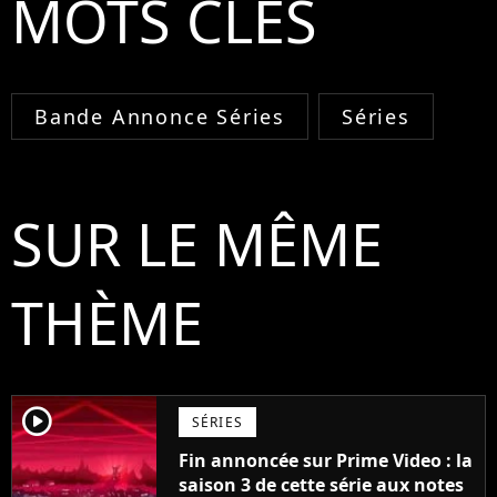
MOTS CLÉS
Bande Annonce Séries
Séries
SUR LE MÊME
THÈME
player2
SÉRIES
Fin annoncée sur Prime Video : la
saison 3 de cette série aux notes