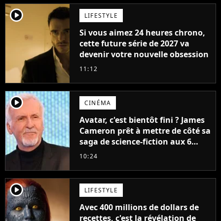
player2
LIFESTYLE
Si vous aimez 24 heures chrono,
cette future série de 2027 va
devenir votre nouvelle obsession
11:12
player2
CINÉMA
Avatar, c'est bientôt fini ? James
Cameron prêt à mettre de côté sa
saga de science-fiction aux 6
milliards de recettes
10:24
player2
LIFESTYLE
Avec 400 millions de dollars de
recettes, c'est la révélation de