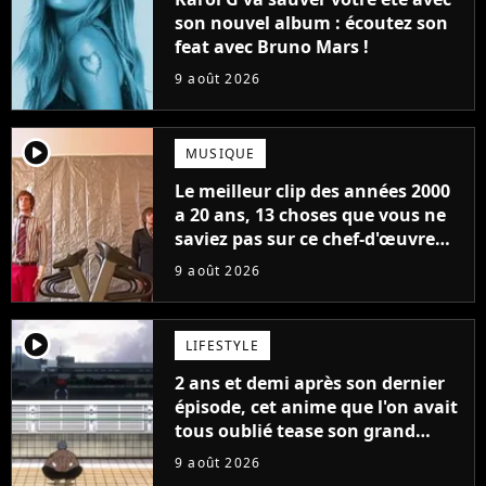
son nouvel album : écoutez son
feat avec Bruno Mars !
9 août 2026
player2
MUSIQUE
Le meilleur clip des années 2000
a 20 ans, 13 choses que vous ne
saviez pas sur ce chef-d'œuvre
qui a révolutionné YouTube
9 août 2026
player2
LIFESTYLE
2 ans et demi après son dernier
épisode, cet anime que l'on avait
tous oublié tease son grand
retour
9 août 2026