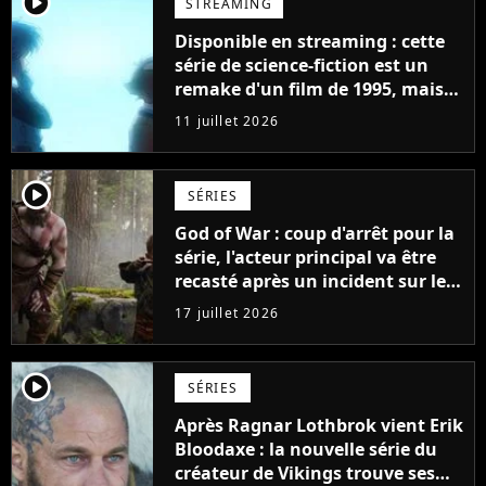
player2
STREAMING
Disponible en streaming : cette
série de science-fiction est un
remake d'un film de 1995, mais
une évolution change
11 juillet 2026
absolument tout
player2
SÉRIES
God of War : coup d'arrêt pour la
série, l'acteur principal va être
recasté après un incident sur le
tournage
17 juillet 2026
player2
SÉRIES
Après Ragnar Lothbrok vient Erik
Bloodaxe : la nouvelle série du
créateur de Vikings trouve ses