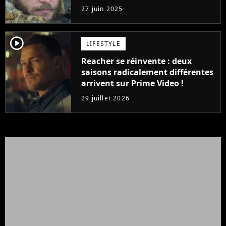
acteurs principaux
27 juin 2025
player2
LIFESTYLE
Reacher se réinvente : deux
saisons radicalement différentes
arrivent sur Prime Video !
29 juillet 2026