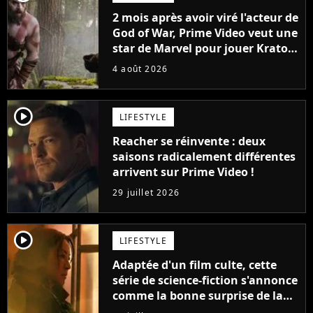
2 mois après avoir viré l'acteur de
God of War, Prime Video veut une
star de Marvel pour jouer Kratos
dans sa série
4 août 2026
player2
LIFESTYLE
Reacher se réinvente : deux
saisons radicalement différentes
arrivent sur Prime Video !
29 juillet 2026
player2
LIFESTYLE
Adaptée d'un film culte, cette
série de science-fiction s'annonce
comme la bonne surprise de la
fin d'année