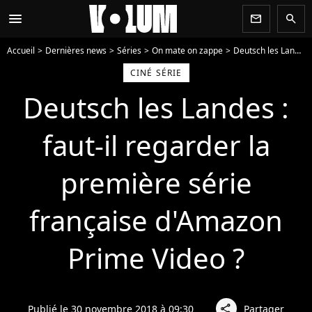
menu
newsletter
search
Accueil
Dernières news
Séries
On mate on zappe
Deutsch les Landes : faut-il regarder la première série française d'Amazon Prime Video ?
CINÉ SÉRIE
Deutsch les Landes :
faut-il regarder la
première série
française d'Amazon
Prime Video ?
Publié le 30 novembre 2018 à 09:30
Partager
share