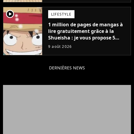
player2
LIFESTYLE
1 million de pages de mangas à
lire gratuitement grâce à la
Shueisha : je vous propose 5
mangas jamais sortis en France
9 août 2026
à découvrir absolument
DERNIÈRES NEWS