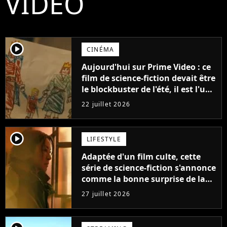
VIDEO
player2
CINÉMA
Aujourd'hui sur Prime Video : ce
film de science-fiction devait être
le blockbuster de l'été, il est l'un
des plus gros échecs de l'année
22 juillet 2026
player2
LIFESTYLE
Adaptée d'un film culte, cette
série de science-fiction s'annonce
comme la bonne surprise de la
fin d'année
27 juillet 2026