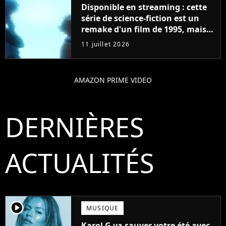
Disponible en streaming : cette
série de science-fiction est un
remake d'un film de 1995, mais
une évolution change
11 juillet 2026
absolument tout
AMAZON PRIME VIDEO
DERNIÈRES
ACTUALITÉS
player2
MUSIQUE
Karol G va sauver votre été avec