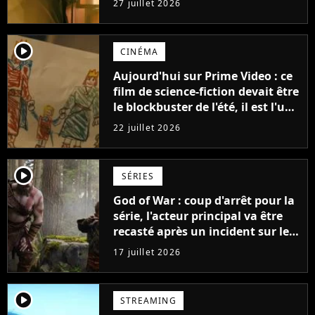
27 juillet 2026
player2
CINÉMA
Aujourd'hui sur Prime Video : ce
film de science-fiction devait être
le blockbuster de l'été, il est l'un
des plus gros échecs de l'année
22 juillet 2026
player2
SÉRIES
God of War : coup d'arrêt pour la
série, l'acteur principal va être
recasté après un incident sur le
tournage
17 juillet 2026
player2
STREAMING