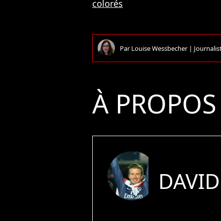
colorés
Par
Louise Wessbecher
|
Journalis
À PROPOS
DAVI