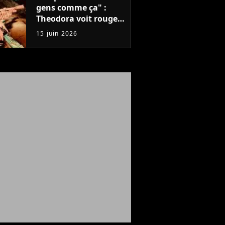
gens comme ça" :
Theodora voit rouge
après un concert,
15 juin 2026
mais que s'est-il passé
?