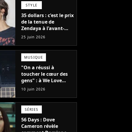
international
STYLE
35 dollars : c'est le prix
de la tenue de
Zendaya à l'avant-
première de Spider-
25 juin 2026
Man à Paris, "Le style
n'a pas besoin de
coûter une fortune"
MUSIQUE
"On a réussi à
toucher le cœur des
gens" : à We Love
Green, Feu!
10 juin 2026
Chatterton s'impose
comme le groupe rock
français de sa
SÉRIES
génération
56 Days : Dove
Cameron révèle