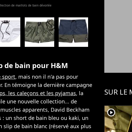
ection de maillots de bain dévoilée
p de bain pour H&M
e sport
, mais non il n'a pas pour
ler. En témoigne la dernière campagne
SUR LE
ips, les caleçons et les pyjamas
, la
e une nouvelle collection... de
t muscles apparents, David Beckham
player2
 : un short de bain bleu ou kaki, un
 slip de bain blanc (réservé aux plus