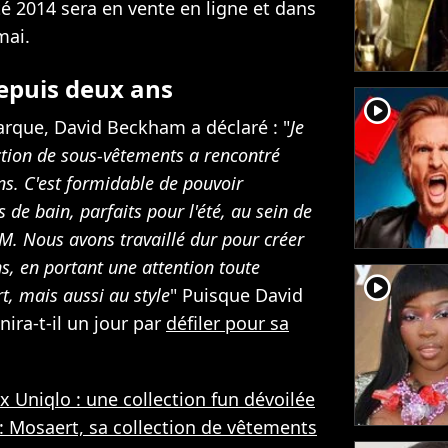
té 2014 sera en vente en ligne et dans
mai.
epuis deux ans
player2
que, David Beckham a déclaré : "
Je
ction de sous-vêtements a rencontré
ns. C'est formidable de pouvoir
 de bain, parfaits pour l'été, au sein de
. Nous avons travaillé dur pour créer
, en portant une attention toute
player2
rt, mais aussi au style
" Puisque David
ira-t-il un jour par
défiler pour sa
 x Uniqlo : une collection fun dévoilée
: Mosaert, sa collection de vêtements