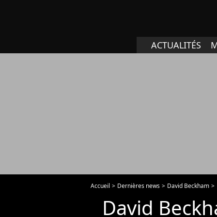
ACTUALITÉS
M
Accueil
Dernières news
David Beckham
David Beckha