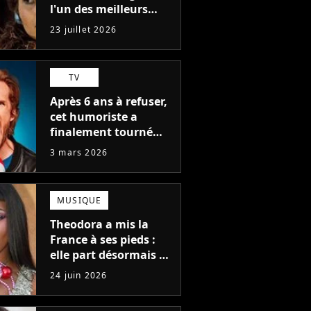
l'un des meilleurs
films de tous les
23 juillet 2026
temps : "J'ai à peine
réussi à aller jusqu'au
générique de fin"
TV
Après 6 ans à refuser,
cet humoriste a
finalement tourné
dans LOL : qui rit sort
3 mars 2026
et il ne l'a pas fait
pour l'argent, "J'ai
toujours dit..."
MUSIQUE
Theodora a mis la
France à ses pieds :
elle part désormais à
la conquête du
24 juin 2026
monde avec son
premier gros feat