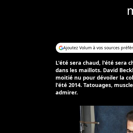
m
Ajoutez Volum à vos sources préfé
L'été sera chaud, l'été sera c
dans les maillots. David Bec
moitié nu pour dévoiler la co
l'été 2014. Tatouages, muscles
admirer.