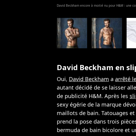
David Beckham encore à moitié nu pour H&M : une coll
David Beckham en sli
Oui,
David Beckham
a
arrêté l
autant décidé de se laisser al
de publicité H&M. Après les
sl
sexy égérie de la marque dévoil
maillots de bain. Tatouages e
prend la pose dans trois pièces
bermuda de bain bicolore et un