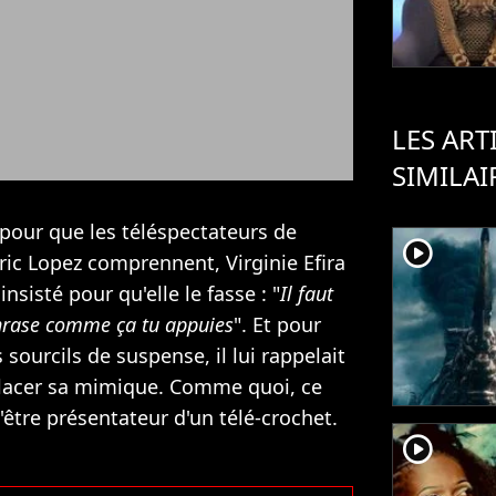
LES ART
SIMILAI
 pour que les téléspectateurs de
player2
ric Lopez comprennent, Virginie Efira
nsisté pour qu'elle le fasse : "
Il faut
phrase comme ça tu appuies
". Et pour
s sourcils de suspense, il lui rappelait
placer sa mimique. Comme quoi, ce
d'être présentateur d'un télé-crochet.
player2