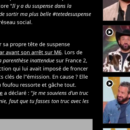
core "
Il y a du suspense dans la
de sortir ma plus belle #tetedesuspense
 réseau social.
player2
er sa propre tête de suspense
ar avant son arrêt sur M6
. Lors de
a parenthèse inattendue
sur France 2,
ction qui lui avait imposé de froncer
 clés de l''émission. En cause ? Elle
player2
 foufou ressorte et gâche tout.
ie
a déclaré : "
Je me souviens d'un truc
inie, faut que tu fasses ton truc avec les