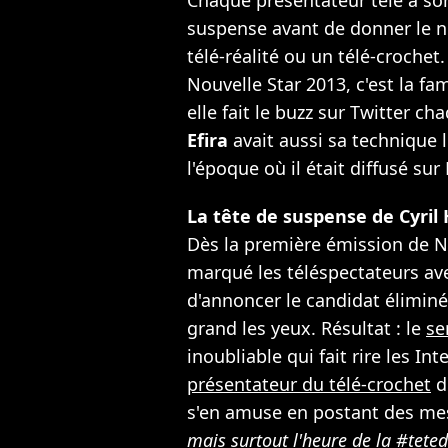
Chaque présentateur télé a son
suspense avant de donner le 
télé-réalité ou un télé-crochet
Nouvelle Star 2013, c'est la f
elle fait le buzz sur Twitter c
Efira
avait aussi sa technique l
l'époque où il était diffusé sur
La tête de suspense de Cyril
Dès la première émission de N
marqué les téléspectateurs av
d'annoncer le candidat éliminé,
grand les yeux. Résultat : le
se
inoubliable qui fait rire les In
présentateur du télé-crochet
de
s'en amuse en postant des m
mais surtout l'heure de la #tete