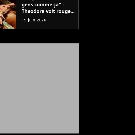
gens comme ça" :
Theodora voit rouge
après un concert,
15 juin 2026
mais que s'est-il passé
?