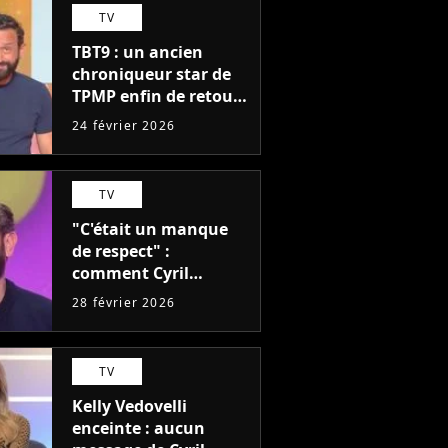
TV
TBT9 : un ancien
chroniqueur star de
TPMP enfin de retour
auprès de Cyril
24 février 2026
Hanouna ?
TV
"C'était un manque
de respect" :
comment Cyril
Hanouna a trahi une
28 février 2026
chroniqueuse de
TPMP
TV
Kelly Vedovelli
enceinte : aucun