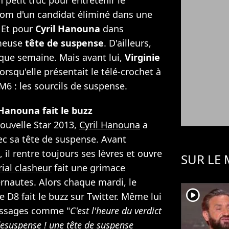
 petit truc pour entretenir le
nom d'un candidat éliminé dans une
. Et pour
Cyril Hanouna
dans
ameuse
tête de suspense
. D'ailleurs,
haque semaine. Mais avant lui,
Virginie
orsqu'elle présentait le télé-crochet à
 M6 : les sourcils de suspense.
 Hanouna fait le buzz
ouvelle Star 2013,
Cyril Hanouna
a
ec sa tête de suspense. Avant
 il rentre toujours ses lèvres et ouvre
SUR LE
rial clasheur
fait une grimace
ternautes. Alors chaque mardi, le
player2
 D8 fait le buzz sur Twitter. Même lui
essages comme "
C'est l'heure du verdict
desuspense ! une tête de suspense