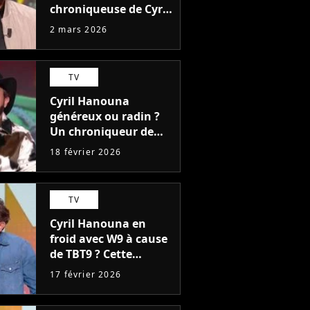
chroniqueuse de Cyril
Hanouna détestait
2 mars 2026
son rôle dans TPMP,
mais est restée "pour
l'argent"
TV
Cyril Hanouna
généreux ou radin ?
Un chroniqueur de
TBT9 dévoile son
18 février 2026
salaire
TV
Cyril Hanouna en
froid avec W9 à cause
de TBT9 ? Cette
décision qu'il ne
17 février 2026
comprend pas, "C'est
quand même bizarre"