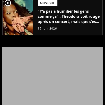
player2
MUSIQUE
"Y'a pas à humilier les gens
comme ça" : Theodora voit rouge
après un concert, mais que s'est-
il passé ?
15 juin 2026