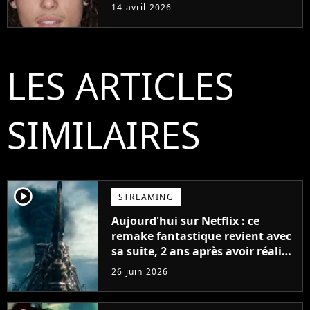
14 avril 2026
LES ARTICLES
SIMILAIRES
player2
STREAMING
Aujourd'hui sur Netflix : ce
remake fantastique revient avec
sa suite, 2 ans après avoir réalisé
60 millions de vues et régné 6
26 juin 2026
semaines dans le Top 10