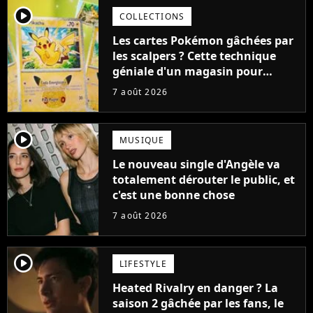
player2
COLLECTIONS
Les cartes Pokémon gâchées par
les scalpers ? Cette technique
géniale d'un magasin pour
ruiner les revendeurs
7 août 2026
player2
MUSIQUE
Le nouveau single d'Angèle va
totalement dérouter le public, et
c'est une bonne chose
7 août 2026
player2
LIFESTYLE
Heated Rivalry en danger ? La
saison 2 gâchée par les fans, le