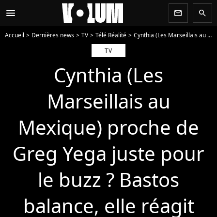
menu
newsletter
search
Accueil
Dernières news
TV
Télé Réalité
Cynthia (Les Marseillais au Mexique) proche de Greg Yega juste pour le buzz ? Bastos balance, elle réagit
TV
Cynthia (Les
Marseillais au
Mexique) proche de
Greg Yega juste pour
le buzz ? Bastos
balance, elle réagit