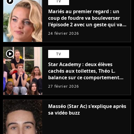
player2
TV
Mariés au premier regard : un
coup de foudre va bouleverser
l'épisode 2 avec un geste qui va
faire fondre les proches
24 février 2026
player2
TV
Star Academy : deux élèves
cachés aux toilettes, Théo L.
balance sur ce comportement
mystérieux qui a fait criser la
27 février 2026
production
Masséo (Star Ac) s'explique après
sa vidéo buzz