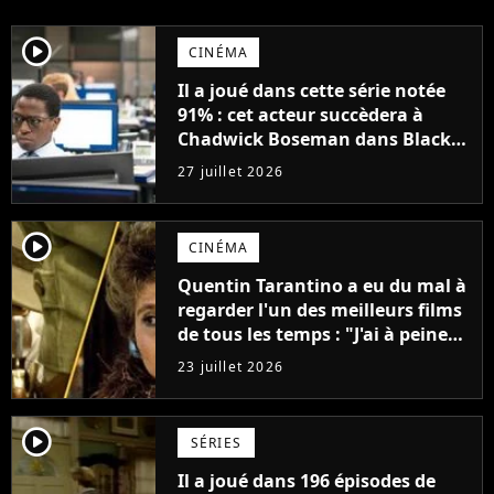
player2
CINÉMA
Il a joué dans cette série notée
91% : cet acteur succèdera à
Chadwick Boseman dans Black
Panther 3
27 juillet 2026
player2
CINÉMA
Quentin Tarantino a eu du mal à
regarder l'un des meilleurs films
de tous les temps : "J'ai à peine
réussi à aller jusqu'au générique
23 juillet 2026
de fin"
player2
SÉRIES
Il a joué dans 196 épisodes de