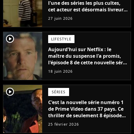
l'une des séries les plus cultes,
cet acteur est désormais livreur
chez Amazon : "Il faut faire ce
27 juin 2026
qu’il faut pour survivre"
player2
LIFESTYLE
Aujourd'hui sur Netflix : le
maître du suspense l'a promis,
l'épisode 8 de cette nouvelle série
vous fera pleurer
18 juin 2026
player2
SÉRIES
C'est la nouvelle série numéro 1
de Prime Video dans 37 pays. Ce
thriller de seulement 8 épisodes
a détrôné Fallout à la surprise
25 février 2026
générale