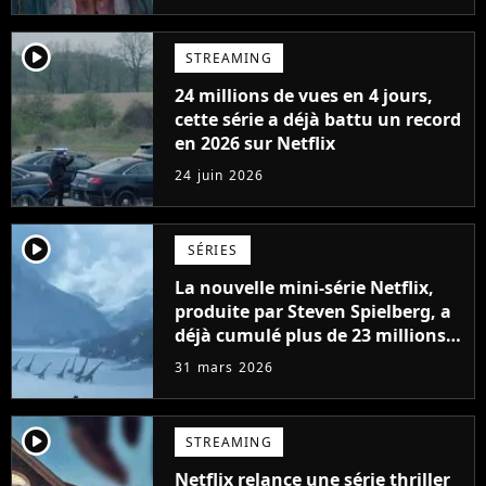
player2
STREAMING
24 millions de vues en 4 jours,
cette série a déjà battu un record
en 2026 sur Netflix
24 juin 2026
player2
SÉRIES
La nouvelle mini-série Netflix,
produite par Steven Spielberg, a
déjà cumulé plus de 23 millions
de vues
31 mars 2026
player2
STREAMING
Netflix relance une série thriller