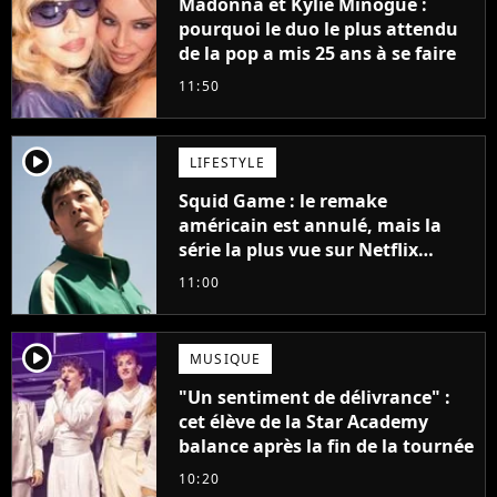
Madonna et Kylie Minogue :
pourquoi le duo le plus attendu
de la pop a mis 25 ans à se faire
11:50
player2
LIFESTYLE
Squid Game : le remake
américain est annulé, mais la
série la plus vue sur Netflix
pourrait avoir une version
11:00
française
player2
MUSIQUE
"Un sentiment de délivrance" :
cet élève de la Star Academy
balance après la fin de la tournée
10:20