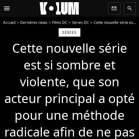
menu
newsletter
search
Accueil
Dernières news
Films DC
Séries DC
Cette nouvelle série est si sombre et violente, que son acteur principal a opté pour une méthode radicale afin de ne pas déprimer : "A la fin de chaque journée, je..."
SÉRIES
Cette nouvelle série
est si sombre et
violente, que son
acteur principal a opté
pour une méthode
radicale afin de ne pas