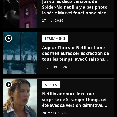
J'ai vu les deux versions de
Spider-Noir et il n'y a pas photo :
la série Marvel fonctionne bien
mieux ainsi...
27 mai 2026
player2
STREAMING
Aujourd'hui sur Netflix : L'une
des meilleures séries d'action de
tous les temps, avec 6 saisons
parfaites
11 juillet 2026
player2
SÉRIES
Netflix annonce le retour
surprise de Stranger Things cet
été avec sa version définitive,
une décision historique
20 mars 2026