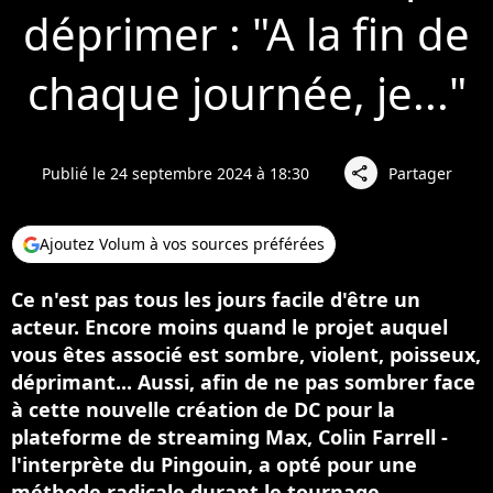
déprimer : "A la fin de
chaque journée, je..."
Publié le 24 septembre 2024 à 18:30
Partager
share
Ajoutez Volum à vos sources préférées
Ce n'est pas tous les jours facile d'être un
acteur. Encore moins quand le projet auquel
vous êtes associé est sombre, violent, poisseux,
déprimant... Aussi, afin de ne pas sombrer face
à cette nouvelle création de DC pour la
plateforme de streaming Max, Colin Farrell -
l'interprète du Pingouin, a opté pour une
méthode radicale durant le tournage.