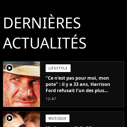
DERNIÈRES
ACTUALITÉS
player2
LIFESTYLE
"Ce n'est pas pour moi, mon
pote" : il y a 33 ans, Harrison
Ford refusait l'un des plus
grands succès de tous les temps
12:47
player2
MUSIQUE