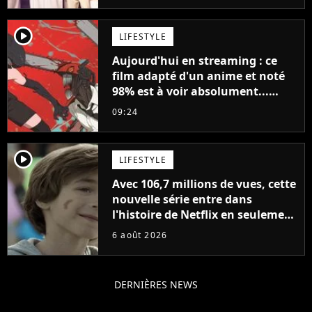
player2
LIFESTYLE
Aujourd'hui en streaming : ce
film adapté d'un anime et noté
98% est à voir absolument...
sinon vous ne comprendrez plus
09:24
la série
player2
LIFESTYLE
Avec 106,7 millions de vues, cette
nouvelle série entre dans
l'histoire de Netflix en seulement
48 jours
6 août 2026
DERNIÈRES NEWS