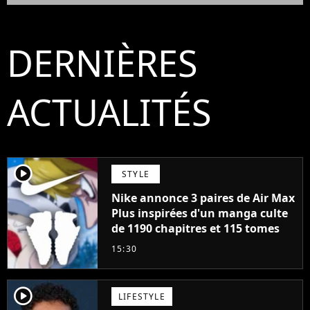
DERNIÈRES
ACTUALITÉS
player2
STYLE
Nike annonce 3 paires de Air Max
Plus inspirées d'un manga culte
de 1190 chapitres et 115 tomes
15:30
player2
LIFESTYLE