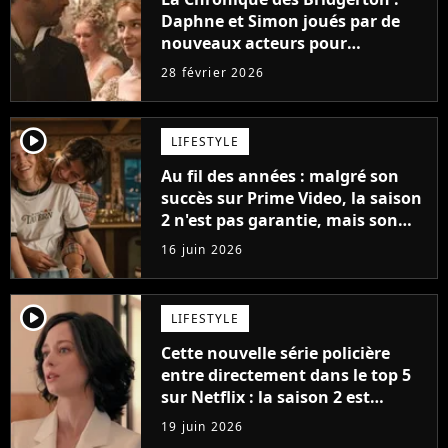
Daphne et Simon joués par de
nouveaux acteurs pour
remplacer Phoebe Dynevor et
28 février 2026
Regé-Jean Page dans la saison 5 ?
player2
LIFESTYLE
Au fil des années : malgré son
succès sur Prime Video, la saison
2 n'est pas garantie, mais son
créateur est optimiste : "Je vois
16 juin 2026
cinq saisons"
player2
LIFESTYLE
Cette nouvelle série policière
entre directement dans le top 5
sur Netflix : la saison 2 est
confirmée avant même son
19 juin 2026
arrivée chez nous