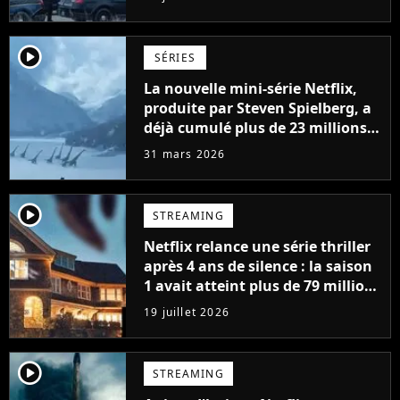
player2
SÉRIES
La nouvelle mini-série Netflix,
produite par Steven Spielberg, a
déjà cumulé plus de 23 millions
de vues
31 mars 2026
player2
STREAMING
Netflix relance une série thriller
après 4 ans de silence : la saison
1 avait atteint plus de 79 millions
de vues
19 juillet 2026
player2
STREAMING