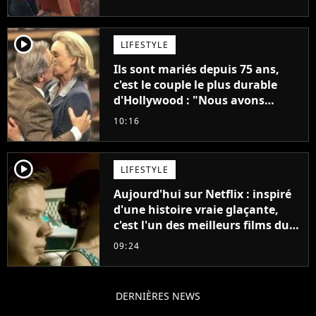
"C'est tellement puissant"
player2
LIFESTYLE
Ils sont mariés depuis 75 ans,
c'est le couple le plus durable
d'Hollywood : "Nous avons
avancé jour après jour, et les
10:16
jours se sont transformés en
décennies"
player2
LIFESTYLE
Aujourd'hui sur Netflix : inspiré
d'une histoire vraie glaçante,
c'est l'un des meilleurs films du
21ème siècle
09:24
DERNIÈRES NEWS