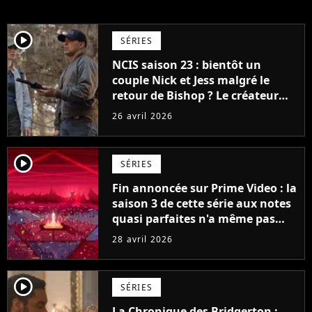
player2
SÉRIES
NCIS saison 23 : bientôt un
couple Nick et Jess malgré le
retour de Bishop ? Le créateur
assume, "Nous ne cherchons pas
26 avril 2026
à l'éviter"
player2
SÉRIES
Fin annoncée sur Prime Video : la
saison 3 de cette série aux notes
quasi parfaites n'a même pas
encore été diffusée, mais elle se
28 avril 2026
conclura avec la saison 5
player2
SÉRIES
La Chronique des Bridgerton :