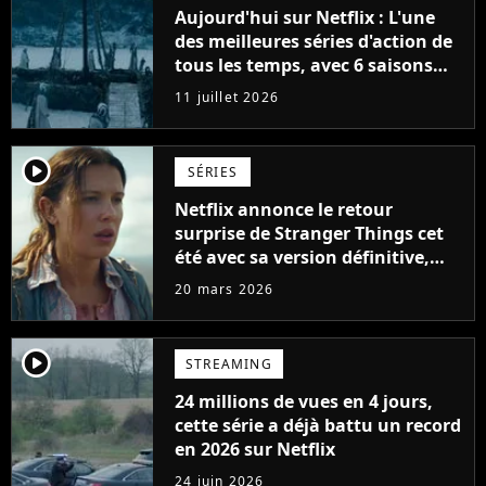
Aujourd'hui sur Netflix : L'une
des meilleures séries d'action de
tous les temps, avec 6 saisons
parfaites
11 juillet 2026
player2
SÉRIES
Netflix annonce le retour
surprise de Stranger Things cet
été avec sa version définitive,
une décision historique
20 mars 2026
player2
STREAMING
24 millions de vues en 4 jours,
cette série a déjà battu un record
en 2026 sur Netflix
24 juin 2026