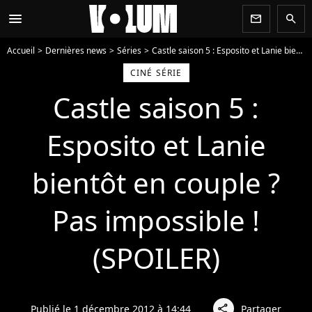
menu
newsletter
search
Accueil
Dernières news
Séries
Castle saison 5 : Esposito et Lanie bientôt en couple ? Pas impossible ! (SPOILER)
CINÉ SÉRIE
Castle saison 5 :
Esposito et Lanie
bientôt en couple ?
Pas impossible !
(SPOILER)
Publié le 1 décembre 2012 à 14:44
Partager
share