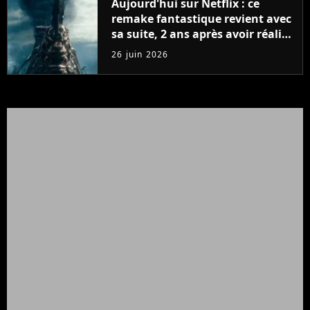
Aujourd'hui sur Netflix : ce
remake fantastique revient avec
sa suite, 2 ans après avoir réalisé
60 millions de vues et régné 6
26 juin 2026
semaines dans le Top 10