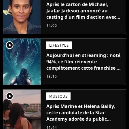
Après le carton de Michael,
Jaafar Jackson annoncé au
casting d'un film d'action avec
Will Smith
14:00
player2
LIFESTYLE
Aujourd'hui en streaming : noté
94%, ce film réinvente
complètement cette franchise de
science-fiction vieille de 40 ans
13:15
player2
MUSIQUE
Après Marine et Helena Bailly,
cette candidate de la Star
Academy adorée du public
annonce son premier album,
11:44