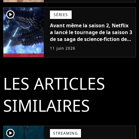
player2
SÉRIES
Avant même la saison 2, Netflix
a lancé le tournage de la saison 3
de sa saga de science-fiction des
créateurs de Game of Thrones
11 juin 2026
LES ARTICLES
SIMILAIRES
player2
STREAMING