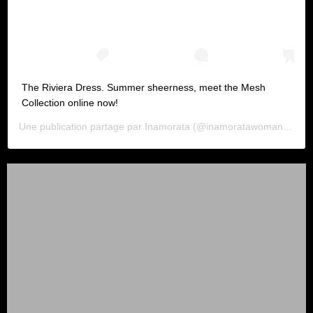
The Riviera Dress. Summer sheerness, meet the Mesh
Collection online now!
Une publication partage par
Inamorata
(@inamoratawoman) le
3 