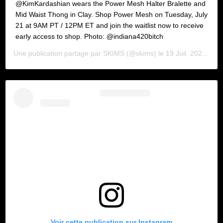
@KimKardashian wears the Power Mesh Halter Bralette and
Mid Waist Thong in Clay. Shop Power Mesh on Tuesday, July
21 at 9AM PT / 12PM ET and join the waitlist now to receive
early access to shop. Photo: @indiana420bitch
Une publication partage par
SKIMS
(@skims) le
19 Juil. 2020 5 :01 PDT
Voir cette publication sur Instagram