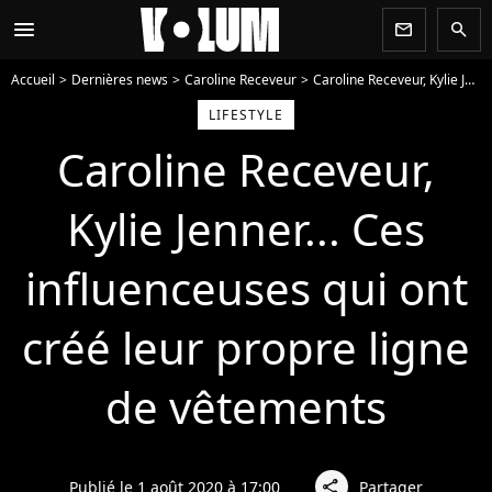
menu
newsletter
search
Accueil
Dernières news
Caroline Receveur
Caroline Receveur, Kylie Jenner... Ces influenceuses qui ont créé leur propre ligne de vêtements
LIFESTYLE
Caroline Receveur,
Kylie Jenner... Ces
influenceuses qui ont
créé leur propre ligne
de vêtements
Publié le 1 août 2020 à 17:00
Partager
share