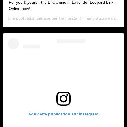
For you & yours - the El Camino in Lavender Leopard Link.
Online now!
Une publication partage par
Inamorata
(@inamoratawoman) le
19
Voir cette publication sur Instagram