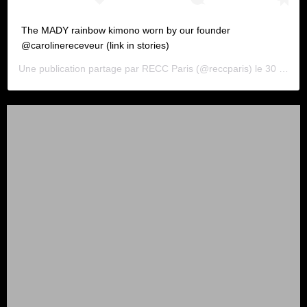
The MADY rainbow kimono worn by our founder
@carolinereceveur (link in stories)
Une publication partage par
RECC Paris
(@reccparis) le
30 Juil. 2020 8 :52 PDT