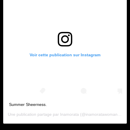
Voir cette publication sur Instagram
Summer Sheerness.
Une publication partage par
Inamorata
(@inamoratawoman) le
11