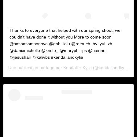
Thanks to everyone that helped with our spring shoot, we
couldn't have done it without you More to come soon
@sashasamsonova @gabiilioiu @retouch_by_yul_zh
@danixmichelle @krisfe_ @maryphillips @hairinel
@jesushair @kalivbs #kendallandkylie
Une publication partage par
Kendall + Kylie
(@kendallandkylie) le