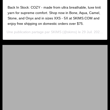
Back In Stock: COZY - made from ultra breathable, luxe knit
yarn for supreme comfort. Shop now in Bone, Aqua, Camel,
Stone, and Onyx and in sizes XXS - 5X at SKIMS.COM and
enjoy free shipping on domestic orders over $75.
Une publication partage par
SKIMS
(@skims) le
29 Juil. 2020 3 :00 PDT