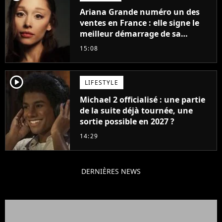
Ariana Grande numéro un des
ventes en France : elle signe le
meilleur démarrage de sa
carrière avec son album Petal
15:08
player2
LIFESTYLE
Michael 2 officialisé : une partie
de la suite déjà tournée, une
sortie possible en 2027 ?
14:29
DERNIÈRES NEWS