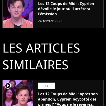
Les 12 Coups de Midi : Cyprien
dévoile le jour où il arrêtera
l'émission
24 février 2026
LES ARTICLES
SIMILAIRES
player2
TV
Les 12 Coups de Midi : après son
abandon, Cyprien boycotté des
primes ? "Vous ne le reverrez