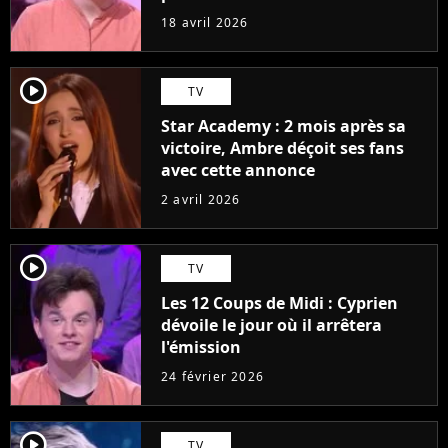
plus"
18 avril 2026
player2
TV
Star Academy : 2 mois après sa
victoire, Ambre déçoit ses fans
avec cette annonce
2 avril 2026
player2
TV
Les 12 Coups de Midi : Cyprien
dévoile le jour où il arrêtera
l'émission
24 février 2026
player2
TV