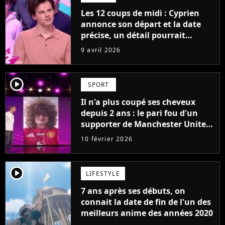
Les 12 coups de midi : Cyprien
annonce son départ et la date
précise, un détail pourrait
pourtant tout changer
9 avril 2026
player2
SPORT
Il n'a plus coupé ses cheveux
depuis 2 ans : le pari fou d'un
supporter de Manchester United
pourrait enfin prendre fin ce soir
10 février 2026
player2
LIFESTYLE
7 ans après ses débuts, on
connait la date de fin de l'un des
meilleurs anime des années 2020