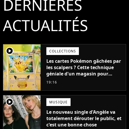
DERNIÈRES
ACTUALITÉS
player2
COLLECTIONS
Les cartes Pokémon gâchées par
les scalpers ? Cette technique
géniale d'un magasin pour
ruiner les revendeurs
19:16
player2
MUSIQUE
Le nouveau single d'Angèle va
totalement dérouter le public, et
c'est une bonne chose