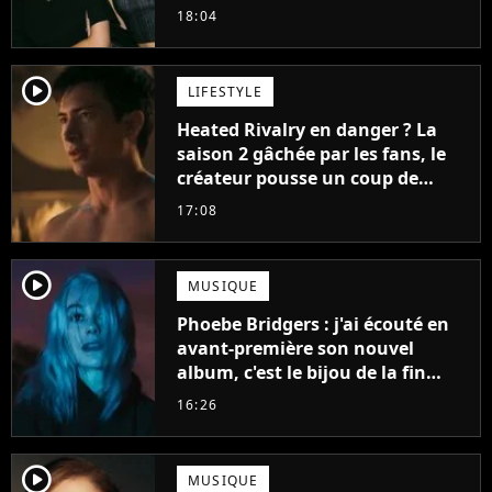
18:04
player2
LIFESTYLE
Heated Rivalry en danger ? La
saison 2 gâchée par les fans, le
créateur pousse un coup de
gueule
17:08
player2
MUSIQUE
Phoebe Bridgers : j'ai écouté en
avant-première son nouvel
album, c'est le bijou de la fin
d'été
16:26
player2
MUSIQUE