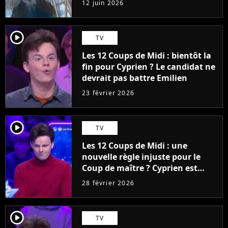
12 juin 2026
player2
TV
Les 12 Coups de Midi : bientôt la
fin pour Cyprien ? Le candidat ne
devrait pas battre Emilien
23 février 2026
player2
TV
Les 12 Coups de Midi : une
nouvelle règle injuste pour le
Coup de maître ? Cyprien est
déçu, "C'est très bas"
28 février 2026
player2
TV