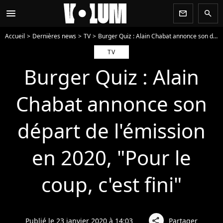
menu
newsletter
search
Accueil
Dernières news
TV
Burger Quiz : Alain Chabat annonce son départ de l'émission en 2020, "Pour le coup, c'est fini"
TV
Burger Quiz : Alain
Chabat annonce son
départ de l'émission
en 2020, "Pour le
coup, c'est fini"
Publié le 23 janvier 2020 à 14:03
Partager
share