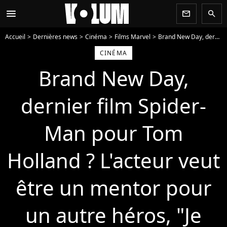
menu
newsletter
search
Accueil
Dernières news
Cinéma
Films Marvel
Brand New Day, dernier film Spider-Man pour Tom Holland ? L'acteur veut être un mentor pour un autre héros, "Je serais tellement heureux"
CINÉMA
Brand New Day,
dernier film Spider-
Man pour Tom
Holland ? L'acteur veut
être un mentor pour
un autre héros, "Je