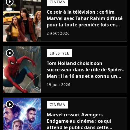
player2
CINÉMA
Ce soir à la télévision : ce film
Marvel avec Tahar Rahim diffusé
pour la toute première fois en
France
2 août 2026
player2
LIFESTYLE
Tom Holland choisit son
successeur dans le rôle de Spider-
Man : il a 16 ans et a connu un
énorme succès sur Netflix
19 juin 2026
l'année dernière
player2
CINÉMA
Marvel ressort Avengers
Endgame au cinéma : ce qui
attend le public dans cette