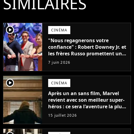
SIMILAIRES
player2
CINÉMA
"Nous regagnerons votre
confiance" : Robert Downey Jr. et
les frères Russo promettent une
révolution pour Avengers :
7 juin 2026
Doomsday
player2
CINÉMA
Après un an sans film, Marvel
revient avec son meilleur super-
héros : ce sera l'aventure la plus
sombre du personnage jusqu’à
15 juillet 2026
présent