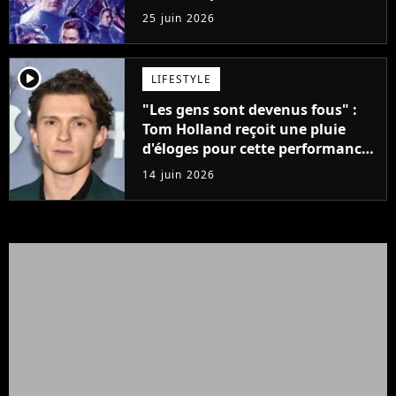
version premium ultime
25 juin 2026
player2
LIFESTYLE
"Les gens sont devenus fous" :
Tom Holland reçoit une pluie
d'éloges pour cette performance
qui n'a rien à voir avec Spider-
14 juin 2026
Man et L'Odyssée