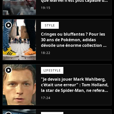
que Marvel n'est plus capable de
faire quoi que ce soit de simple
19:15
player2
STYLE
Cringes ou bluffantes ? Pour les
30 ans de Pokémon, adidas
dévoile une énorme collection de
sneakers et je ne sais pas quoi en
18:22
penser
player2
LIFESTYLE
"Je devais jouer Mark Wahlberg,
c'était une erreur" : Tom Holland,
la star de Spider-Man, ne referait
pas ce blockbuster
17:24