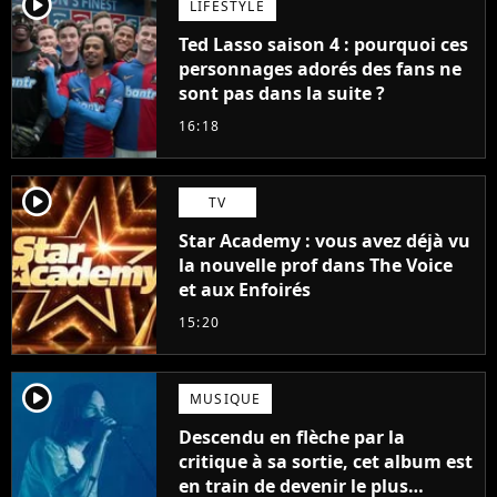
player2
LIFESTYLE
Ted Lasso saison 4 : pourquoi ces
personnages adorés des fans ne
sont pas dans la suite ?
16:18
player2
TV
Star Academy : vous avez déjà vu
la nouvelle prof dans The Voice
et aux Enfoirés
15:20
player2
MUSIQUE
Descendu en flèche par la
critique à sa sortie, cet album est
en train de devenir le plus