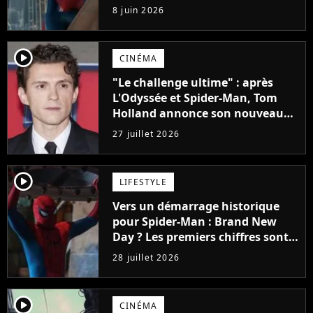
a sauvé le film de Marvel
8 juin 2026
player2
CINÉMA
"Le challenge ultime" : après
L'Odyssée et Spider-Man, Tom
Holland annonce son nouveau
film pour lequel il va s'investir à
27 juillet 2026
100%
player2
LIFESTYLE
Vers un démarrage historique
pour Spider-Man : Brand New
Day ? Les premiers chiffres sont
tombés et ils donnent le tournis !
28 juillet 2026
player2
CINÉMA