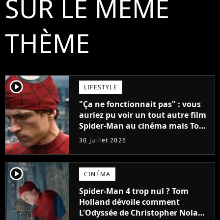
SUR LE MÊME
THÈME
player2
LIFESTYLE
"Ça ne fonctionnait pas" : vous
auriez pu voir un tout autre film
Spider-Man au cinéma mais Tom
Holland l'a "détesté"
30 juillet 2026
player2
CINÉMA
Spider-Man 4 trop nul ? Tom
Holland dévoile comment
L'Odyssée de Christopher Nolan