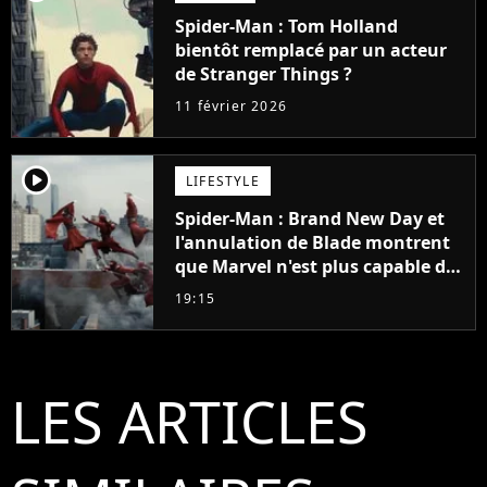
Spider-Man : Tom Holland
bientôt remplacé par un acteur
de Stranger Things ?
11 février 2026
player2
LIFESTYLE
Spider-Man : Brand New Day et
l'annulation de Blade montrent
que Marvel n'est plus capable de
faire quoi que ce soit de simple
19:15
LES ARTICLES