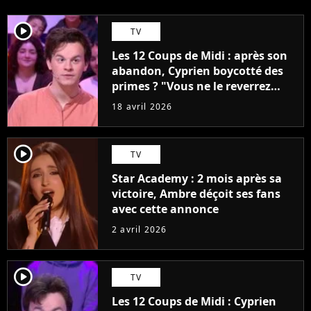
player2
TV
Les 12 Coups de Midi : après son
abandon, Cyprien boycotté des
primes ? "Vous ne le reverrez
plus"
18 avril 2026
player2
TV
Star Academy : 2 mois après sa
victoire, Ambre déçoit ses fans
avec cette annonce
2 avril 2026
player2
TV
Les 12 Coups de Midi : Cyprien