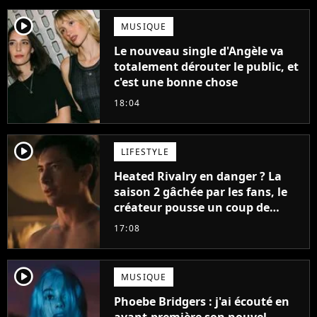
player2
MUSIQUE
Le nouveau single d'Angèle va
totalement dérouter le public, et
c'est une bonne chose
18:04
player2
LIFESTYLE
Heated Rivalry en danger ? La
saison 2 gâchée par les fans, le
créateur pousse un coup de
gueule
17:08
player2
MUSIQUE
Phoebe Bridgers : j'ai écouté en