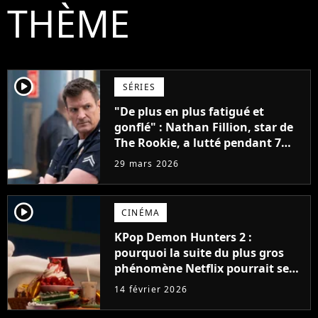
THÈME
player2
SÉRIES
"De plus en plus fatigué et
gonflé" : Nathan Fillion, star de
The Rookie, a lutté pendant 7
ans avec un rôle qui le détruisait
29 mars 2026
de plus en plus
player2
CINÉMA
KPop Demon Hunters 2 :
pourquoi la suite du plus gros
phénomène Netflix pourrait se
faire attendre encore plus
14 février 2026
longtemps que prévu