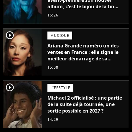
avant-première son nouvel
album, c'est le bijou de la fin
d'été
16:26
player2
MUSIQUE
Ariana Grande numéro un des
ventes en France : elle signe le
meilleur démarrage de sa
carrière avec son album Petal
15:08
player2
LIFESTYLE
Michael 2 officialisé : une partie
de la suite déjà tournée, une
sortie possible en 2027 ?
14:29