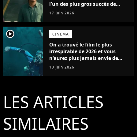
l'un des plus gros succès de
2026... et vous ne pourrez
17 juin 2026
probablement jamais le voir en
France
player2
CINÉMA
On a trouvé le film le plus
irrespirable de 2026 et vous
n'aurez plus jamais envie de
vous baigner
10 juin 2026
LES ARTICLES
SIMILAIRES