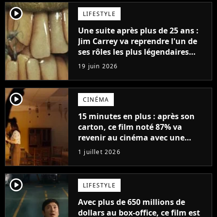
player2
LIFESTYLE
Une suite après plus de 25 ans :
Jim Carrey va reprendre l'un de
ses rôles les plus légendaires
(alors qu'il l'avait détesté)
19 juin 2026
player2
CINÉMA
15 minutes en plus : après son
carton, ce film noté 87% va
revenir au cinéma avec une
version plus longue
1 juillet 2026
player2
LIFESTYLE
Avec plus de 650 millions de
dollars au box-office, ce film est