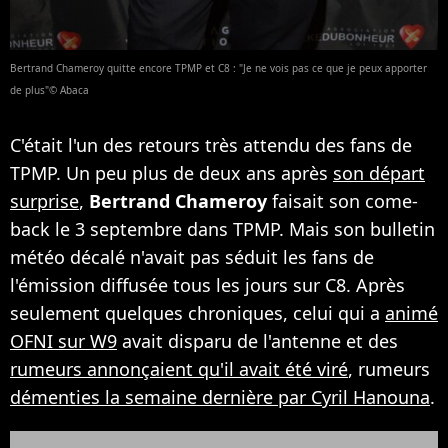
Bertrand Chameroy quitte encore TPMP et C8 : "Je ne vois pas ce que je peux apporter
de plus"© Abaca
C'était l'un des retours très attendu des fans de
TPMP. Un peu plus de deux ans après
son départ
surprise
,
Bertrand Chameroy
faisait son come-
back le 3 septembre dans TPMP. Mais son bulletin
météo décalé n'avait pas séduit les fans de
l'émission diffusée tous les jours sur C8. Après
seulement quelques chroniques, celui qui a
animé
OFNI sur W9
avait disparu de l'antenne et des
rumeurs annonçaient qu'il avait été viré
, rumeurs
démenties la semaine dernière par Cyril Hanouna
.