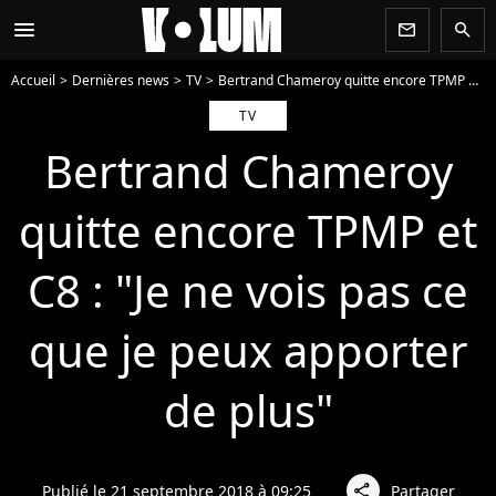
menu
newsletter
search
Accueil
Dernières news
TV
Bertrand Chameroy quitte encore TPMP et C8 : "Je ne vois pas ce que je peux apporter de plus"
TV
Bertrand Chameroy
quitte encore TPMP et
C8 : "Je ne vois pas ce
que je peux apporter
de plus"
Publié le 21 septembre 2018 à 09:25
Partager
share