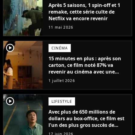
Après 5 saisons, 1 spin-off et 1
remake, cette série culte de
Netflix va encore revenir
11 mai 2026
player2
CINÉMA
15 minutes en plus : après son
carton, ce film noté 87% va
revenir au cinéma avec une
version plus longue
1 juillet 2026
player2
LIFESTYLE
Avec plus de 650 millions de
dollars au box-office, ce film est
l'un des plus gros succès de
2026... et vous ne pourrez
17 juin 2026