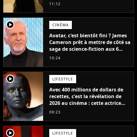
11:12
player2
CINÉMA
Avatar, c'est bientôt fini ? James
Cameron prêt à mettre de côté sa
saga de science-fiction aux 6
milliards de recettes
10:24
player2
LIFESTYLE
Avec 400 millions de dollars de
recettes, c'est la révélation de
2026 au cinéma : cette actrice
adorée prête à remplacer
09:23
Jennifer Lawrence chez Marvel
player2
LIFESTYLE