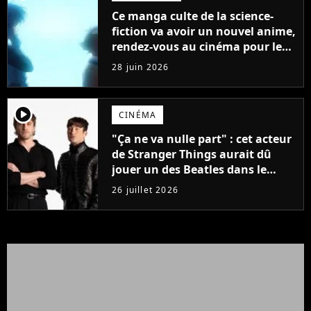
Ce manga culte de la science-
fiction va avoir un nouvel anime,
rendez-vous au cinéma pour le
voir avant tout le monde
28 juin 2026
player2
CINÉMA
"Ça ne va nulle part" : cet acteur
de Stranger Things aurait dû
jouer un des Beatles dans le
biopic, mais il a été recalé
26 juillet 2026