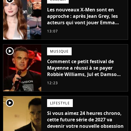
Les nouveaux X-Men sont en
approche : après Jean Grey, les
acteurs qui vont jouer Emma
Frost et Cyclope trouvés !
13:07
player2
MUSIQUE
Comment ce petit festival de
Mayenne a réussi à se payer
Robbie Williams, Jul et Damso
cette année ?
12:23
player2
LIFESTYLE
Si vous aimez 24 heures chrono,
cette future série de 2027 va
devenir votre nouvelle obsession