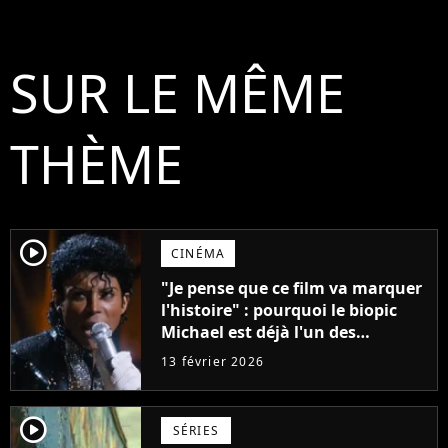
SUR LE MÊME
THÈME
player2
CINÉMA
"Je pense que ce film va marquer
l'histoire" : pourquoi le biopic
Michael est déjà l'un des
événements cinéma les plus
13 février 2026
attendus de 2026
player2
SÉRIES