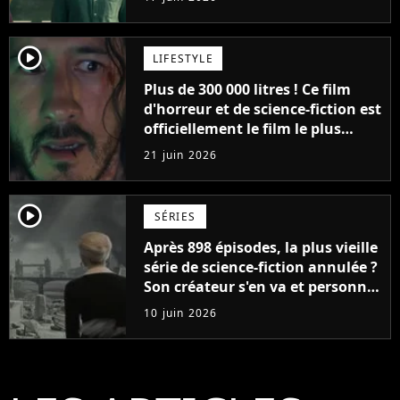
probablement jamais le voir en
France
player2
LIFESTYLE
Plus de 300 000 litres ! Ce film
d'horreur et de science-fiction est
officiellement le film le plus
sanglant de tous les temps
21 juin 2026
player2
SÉRIES
Après 898 épisodes, la plus vieille
série de science-fiction annulée ?
Son créateur s'en va et personne
ne sait ce qui va se passer
10 juin 2026