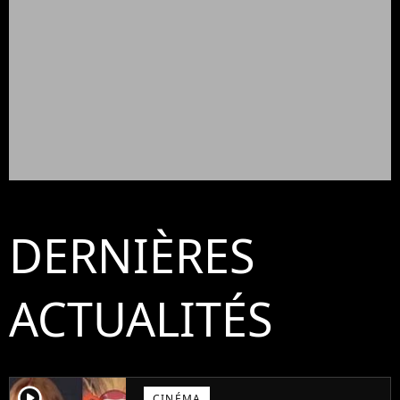
DERNIÈRES
ACTUALITÉS
player2
CINÉMA