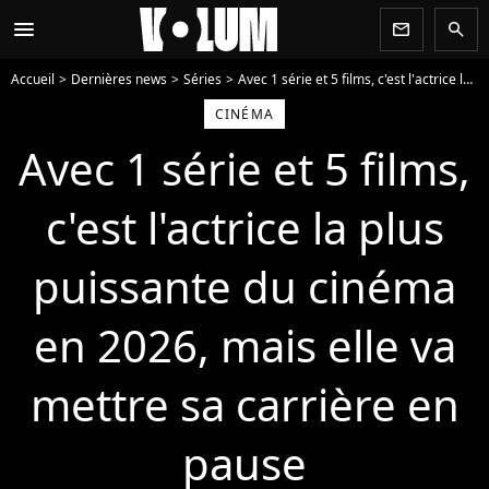
menu
newsletter
search
Accueil
Dernières news
Séries
Avec 1 série et 5 films, c'est l'actrice la plus puissante du cinéma en 2026, mais elle va mettre sa carrière en pause
CINÉMA
Avec 1 série et 5 films,
c'est l'actrice la plus
puissante du cinéma
en 2026, mais elle va
mettre sa carrière en
pause