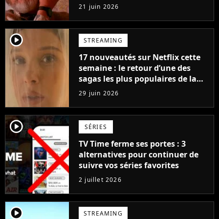
21 juin 2026
player2
STREAMING
17 nouveautés sur Netflix cette
semaine : le retour d’une des
sagas les plus populaires de la
plateforme et un nouveau
29 juin 2026
contenu interactif
player2
SÉRIES
TV Time ferme ses portes : 3
alternatives pour continuer de
suivre vos séries favorites
2 juillet 2026
player2
STREAMING