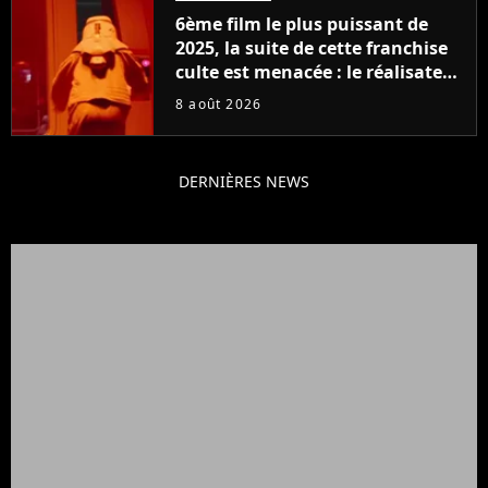
6ème film le plus puissant de
2025, la suite de cette franchise
culte est menacée : le réalisateur
claque la porte pour "différends
8 août 2026
créatifs"
DERNIÈRES NEWS