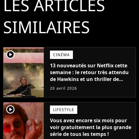
LES ARTICLES
SIMILAIRES
player2
CINÉMA
13 nouveautés sur Netflix cette
semaine : le retour très attendu
de Hawkins et un thriller de
survie avec Charlize Theron
20 avril 2026
player2
LIFESTYLE
Vous avez encore six mois pour
voir gratuitement la plus grande
série de tous les temps !