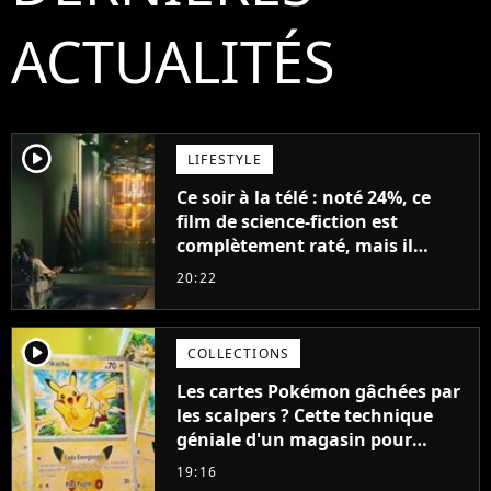
ACTUALITÉS
player2
LIFESTYLE
Ce soir à la télé : noté 24%, ce
film de science-fiction est
complètement raté, mais il
aurait pu être encore pire à
20:22
cause de son acteur
player2
COLLECTIONS
Les cartes Pokémon gâchées par
les scalpers ? Cette technique
géniale d'un magasin pour
ruiner les revendeurs
19:16