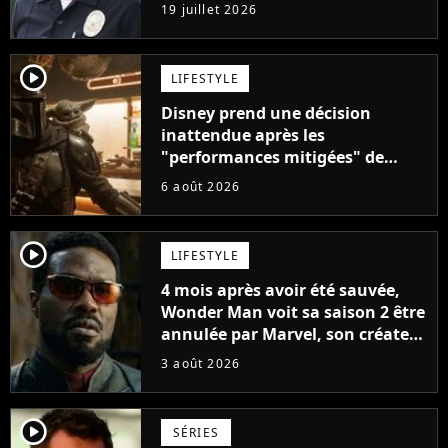
longue en streaming
19 juillet 2026
player2
LIFESTYLE
Disney prend une décision
inattendue après les
"performances mitigées" de
Vaiana et The Mandalorian &
6 août 2026
Grogu au box-office
player2
LIFESTYLE
4 mois après avoir été sauvée,
Wonder Man voit sa saison 2 être
annulée par Marvel, son créateur
sort du silence : "Les contrats
3 août 2026
étaient signés"
player2
SÉRIES