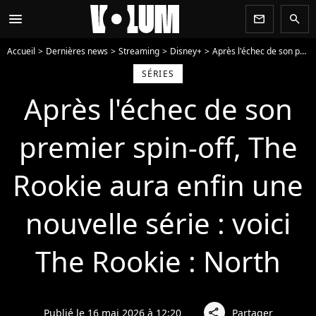
menu
newsletter
search
Accueil
Dernières news
Streaming
Disney+
Après l'échec de son premier spin-off, The Rookie aura enfin une nouvelle série : voici The Rookie : North
SÉRIES
Après l'échec de son
premier spin-off, The
Rookie aura enfin une
nouvelle série : voici
The Rookie : North
Publié le 16 mai 2026 à 12:20
Partager
share