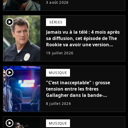
sort du silence : "Les contrats
3 août 2026
étaient signés"
player2
SÉRIES
Jamais vu à la télé : 4 mois après
sa diffusion, cet épisode de The
Rookie va avoir une version
longue en streaming
19 juillet 2026
player2
MUSIQUE
"C'est inacceptable" : grosse
tension entre les frères
Gallagher dans la bande-
annonce du documentaire sur
8 juillet 2026
Oasis
player2
MUSIQUE