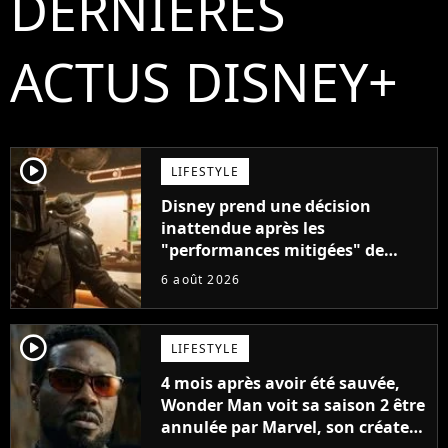
DERNIÈRES
ACTUS DISNEY+
player2
LIFESTYLE
Disney prend une décision
inattendue après les
"performances mitigées" de
Vaiana et The Mandalorian &
6 août 2026
Grogu au box-office
player2
LIFESTYLE
4 mois après avoir été sauvée,
Wonder Man voit sa saison 2 être
annulée par Marvel, son créateur