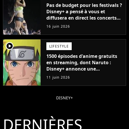
Pas de budget pour les festivals ?
Disney+ a pensé à vous et
diffusera en direct les concerts
de cet incontournable festival
16 juin 2026
player2
LIFESTYLE
1500 épisodes d'anime gratuits
en streaming, dont Naruto :
Disney+ annonce une
collaboration impressionnante
11 juin 2026
DISNEY+
DERNIÈRES