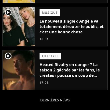
player2
MUSIQUE
Le nouveau single d'Angèle va
totalement dérouter le public, et
c'est une bonne chose
18:04
player2
LIFESTYLE
Heated Rivalry en danger ? La
saison 2 gâchée par les fans, le
créateur pousse un coup de
gueule
17:08
DERNIÈRES NEWS