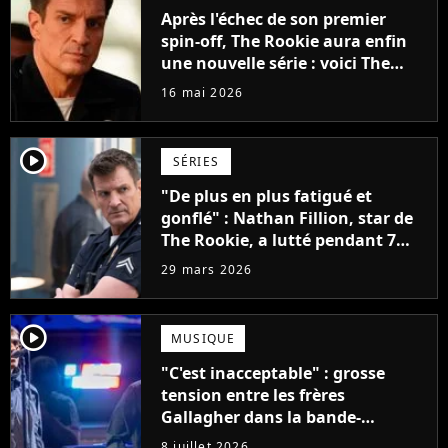
Après l'échec de son premier
spin-off, The Rookie aura enfin
une nouvelle série : voici The
Rookie : North
16 mai 2026
player2
SÉRIES
"De plus en plus fatigué et
gonflé" : Nathan Fillion, star de
The Rookie, a lutté pendant 7
ans avec un rôle qui le détruisait
29 mars 2026
de plus en plus
player2
MUSIQUE
"C'est inacceptable" : grosse
tension entre les frères
Gallagher dans la bande-
annonce du documentaire sur
8 juillet 2026