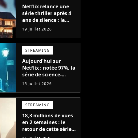
Netflix relance une
série thriller après 4
ans de silence : la
saison 1 avait atteint
19 juillet 2026
plus de 79 millions de
vues
STREAMING
Aujourd'hui sur
Netflix : notée 97%, la
série de science-
fiction la plus drôle
15 juillet 2026
du moment est enfin
de retour avec 8
nouveaux épisodes
STREAMING
18,3 millions de vues
en 2 semaines : le
retour de cette série
fantastique est le bide