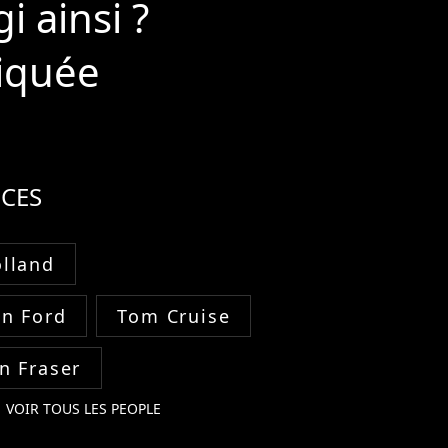
i ainsi ?
liquée
CES
lland
on Ford
Tom Cruise
n Fraser
VOIR TOUS LES PEOPLE