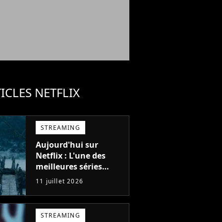
ICLES NETFLIX
STREAMING
Aujourd'hui sur
Netflix : L'une des
meilleures séries
d'action de tous les
11 juillet 2026
temps, avec 6 saisons
parfaites
STREAMING