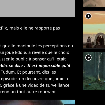
player2
flix, mais elle ne rapporte pas
st qu'elle manipule les perceptions du
i joue Eddie, a révélé que le choix
player2
sser le public à penser qu'il était
lic se dise : 'Il est impossible qu'il
à
Tudum
. Et pourtant, dès les
 épisode, on découvre que Jamie a
, grâce à une vidéo de surveillance.
 prend un tout autre tournant.