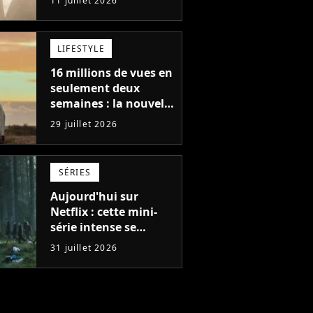
11 juillet 2026
de l'année sur Netflix
LIFESTYLE
16 millions de vues en
seulement deux
semaines : la nouvelle
série Netflix idéale
29 juillet 2026
pour les fans de
Yellowstone
SÉRIES
Aujourd'hui sur
Netflix : cette mini-
série intense se
regarde en une seule
31 juillet 2026
après-midi