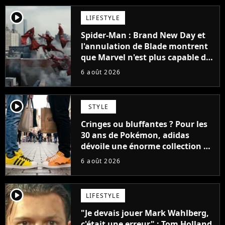
player2
LIFESTYLE
Spider-Man : Brand New Day et
l'annulation de Blade montrent
que Marvel n'est plus capable de
faire quoi que ce soit de simple
6 août 2026
player2
STYLE
Cringes ou bluffantes ? Pour les
30 ans de Pokémon, adidas
dévoile une énorme collection de
sneakers et je ne sais pas quoi en
6 août 2026
penser
player2
LIFESTYLE
"Je devais jouer Mark Wahlberg,
c'était une erreur" : Tom Holland,