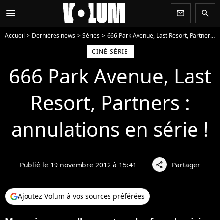
menu
newsletter
search
Accueil
Dernières news
Séries
666 Park Avenue, Last Resort, Partners : annulations en série !
CINÉ SÉRIE
666 Park Avenue, Last
Resort, Partners :
annulations en série !
Publié le 19 novembre 2012 à 15:41
Partager
share
Ajoutez Volum à vos sources préférées