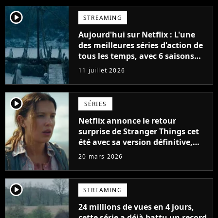
player2
STREAMING
Aujourd'hui sur Netflix : L'une
des meilleures séries d'action de
tous les temps, avec 6 saisons
parfaites
11 juillet 2026
player2
SÉRIES
Netflix annonce le retour
surprise de Stranger Things cet
été avec sa version définitive,
une décision historique
20 mars 2026
player2
STREAMING
24 millions de vues en 4 jours,
cette série a déjà battu un record