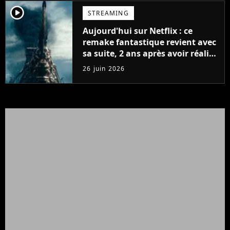
player2
STREAMING
Aujourd'hui sur Netflix : ce
remake fantastique revient avec
sa suite, 2 ans après avoir réalisé
60 millions de vues et régné 6
26 juin 2026
semaines dans le Top 10