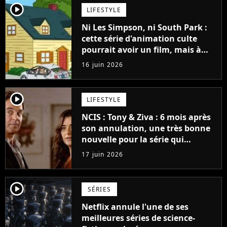
player2
LIFESTYLE
Ni Les Simpson, ni South Park :
cette série d'animation culte
pourrait avoir un film, mais à
une condition très frustrante
16 juin 2026
player2
LIFESTYLE
NCIS : Tony & Ziva : 6 mois après
son annulation, une très bonne
nouvelle pour la série qui
intrigue pour la suite
17 juin 2026
player2
SÉRIES
Netflix annule l'une de ses
meilleures séries de science-