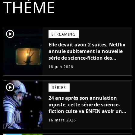
THÈME
player2
STREAMING
Elle devait avoir 2 suites, Netflix
annule subitement la nouvelle
série de science-fiction des
créateurs de Stranger Things
18 juin 2026
notée 97%
player2
SÉRIES
24 ans après son annulation
injuste, cette série de science-
fiction culte va ENFIN avoir une
suite
16 mars 2026