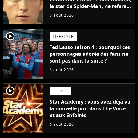
la star de Spider-Man, ne referait
pas ce blockbuster
6 août 2026
player2
LIFESTYLE
Ted Lasso saison 4 : pourquoi ces
personnages adorés des fans ne
sont pas dans la suite ?
6 août 2026
player2
TV
Star Academy : vous avez déjà vu
la nouvelle prof dans The Voice
et aux Enfoirés
6 août 2026