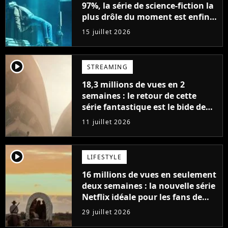
97%, la série de science-fiction la
plus drôle du moment est enfin
de retour avec 8 nouveaux
15 juillet 2026
épisodes
player2
STREAMING
18,3 millions de vues en 2
semaines : le retour de cette
série fantastique est le bide de
l'année sur Netflix
11 juillet 2026
player2
LIFESTYLE
16 millions de vues en seulement
deux semaines : la nouvelle série
Netflix idéale pour les fans de
Yellowstone
29 juillet 2026