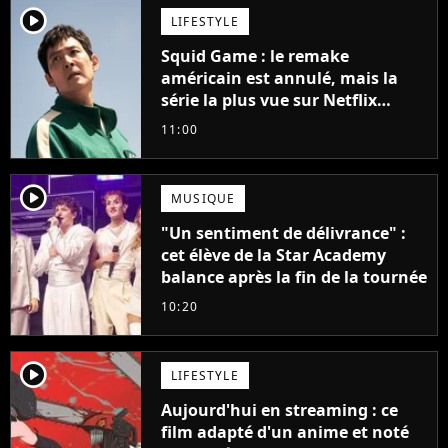
player2
LIFESTYLE
Squid Game : le remake
américain est annulé, mais la
série la plus vue sur Netflix
pourrait avoir une version
11:00
française
player2
MUSIQUE
"Un sentiment de délivrance" :
cet élève de la Star Academy
balance après la fin de la tournée
10:20
player2
LIFESTYLE
Aujourd'hui en streaming : ce
film adapté d'un anime et noté