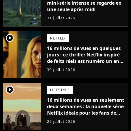
mini-série intense se regarde en
une seule après-midi
31 juillet 2026
player2
NETFLIX
16 millions de vues en quelques
jours : ce thriller Netflix inspiré
de faits réels est numéro un en
France
30 juillet 2026
player2
LIFESTYLE
16 millions de vues en seulement
deux semaines : la nouvelle série
Netflix idéale pour les fans de
Yellowstone
29 juillet 2026