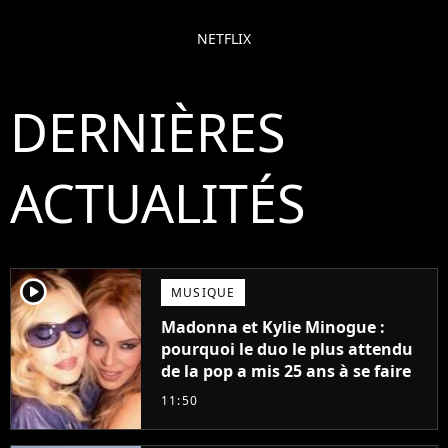
NETFLIX
DERNIÈRES
ACTUALITÉS
player2
MUSIQUE
Madonna et Kylie Minogue :
pourquoi le duo le plus attendu
de la pop a mis 25 ans à se faire
11:50