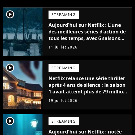
player2
STREAMING
Aujourd'hui sur Netflix : L'une
des meilleures séries d'action de
tous les temps, avec 6 saisons
parfaites
11 juillet 2026
player2
STREAMING
Netflix relance une série thriller
après 4 ans de silence : la saison
1 avait atteint plus de 79 millions
de vues
19 juillet 2026
player2
STREAMING
Aujourd'hui sur Netflix : notée