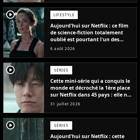
player2
LIFESTYLE
Aujourd'hui sur Netflix : ce film
de science-fiction totalement
oublié est pourtant l'un des
meilleurs des années 2010
6 août 2026
player2
SÉRIES
Cette mini-série qui a conquis le
monde et décroché la 1ère place
sur Netflix dans 45 pays : elle ne
compte que 10 épisodes et c'est
31 juillet 2026
un phénomène mondial
player2
SÉRIES
Aujourd'hui sur Netflix : cette