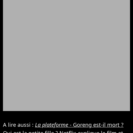
A lire aussi :
La plateforme
- Goreng est-il mort ?
Qui est la petite fille ? Netflix explique le film et