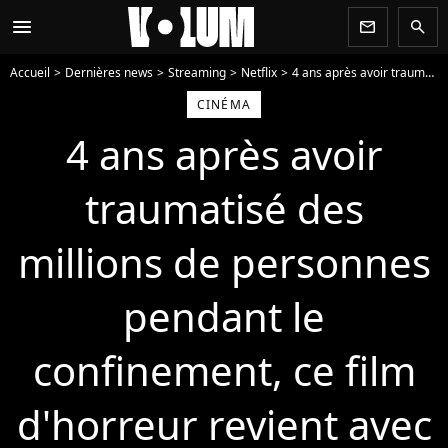
menu
newsletter
search
Accueil
Dernières news
Streaming
Netflix
4 ans après avoir traumatisé des millions de personnes pendant le confinement, ce film d'horreur revient avec une suite sur Netflix
CINÉMA
4 ans après avoir
traumatisé des
millions de personnes
pendant le
confinement, ce film
d'horreur revient avec