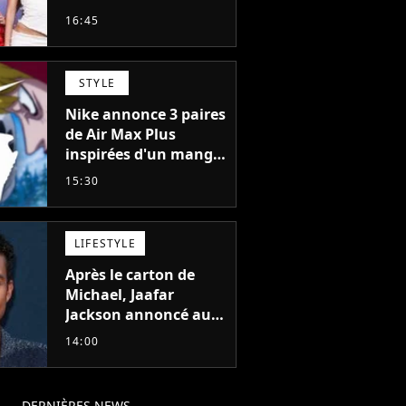
s'éloigne en 6 mois,
16:45
"Prendre cette
décision n’a pas été
facile"
STYLE
Nike annonce 3 paires
de Air Max Plus
inspirées d'un manga
culte de 1190
15:30
chapitres et 115
tomes
LIFESTYLE
Après le carton de
Michael, Jaafar
Jackson annoncé au
casting d'un film
14:00
d'action avec Will
Smith
DERNIÈRES NEWS