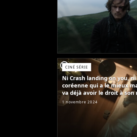
player2
CINÉ SÉRIE
Ni Crash landing on you, ni 
coréenne qui a le mieux mar
va déjà avoir le droit à son
1 novembre 2024