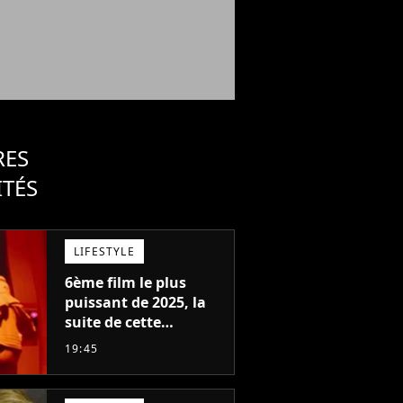
RES
ITÉS
LIFESTYLE
6ème film le plus
player2
player2
puissant de 2025, la
suite de cette
franchise culte est
19:45
menacée : le
réalisateur claque la
porte pour "différends