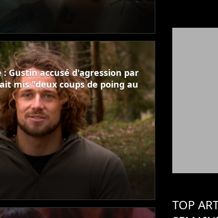
 : Gustin accusé d'agression par
rait mis "deux coups de poing au
TOP ART