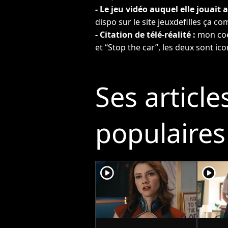
- Le jeu vidéo auquel elle jouait a
dispo sur le site jeuxdefilles ça c
- Citation de télé-réalité :
mon coe
et “Stop the car”, les deux sont ic
Ses article
populaires
player2
player2