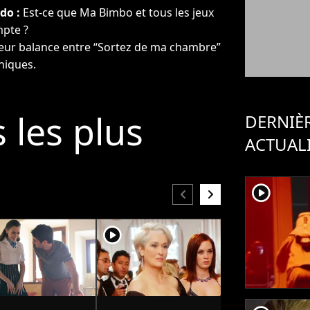
do :
Est-ce que Ma Bimbo et tous les jeux
ompte ?
ur balance entre “Sortez de ma chambre”
oniques.
s les plus
DERNIÈ
ACTUAL
player2
chevron_left
chevron_right
player2
player2