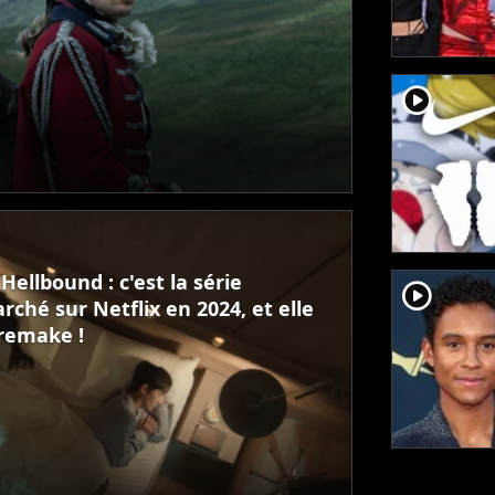
player2
Hellbound : c'est la série
player2
ché sur Netflix en 2024, et elle
 remake !