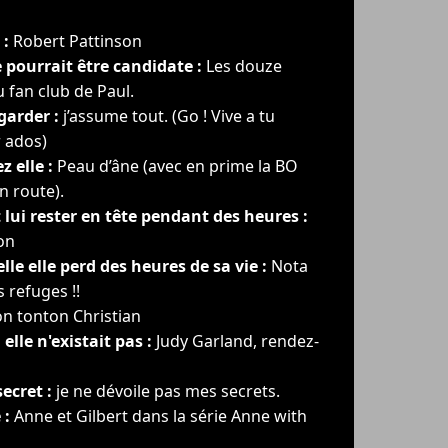
 :
Robert Pattinson
le pourrait être candidate :
Les douze
 fan club de Paul.
garder :
j’assume tout. (Go ! Vive a tu
 ados)
z elle :
Peau d’âne (avec en prime la BO
n route).
lui rester en tête pendant des heures :
on
le elle perd des heures de sa vie :
Nota
 refuges !!
 tonton Christian
 elle n'existait pas :
Judy Garland, rendez-
ecret :
je ne dévoile pas mes secrets.
 :
Anne et Gilbert dans la série Anne with