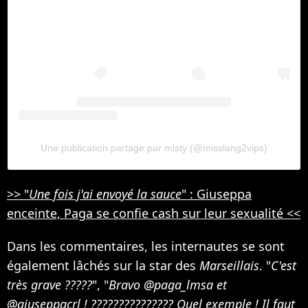
Une publication partage par misty (@misslang2vips)
>> "
Une fois j'ai envoyé la sauce
" : Giuseppa
enceinte, Paga se confie cash sur leur sexualité <<
Dans les commentaires, les internautes se sont
également lâchés sur la star des
Marseillais
. "
C'est
très grave ?????
", "
Bravo @paga_lmsa et
@giuseppacrl ! ??????????????? Quel exemple ! Il faut