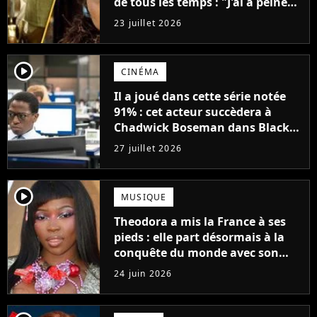
de tous les temps : "J'ai à peine
réussi à aller jusqu'au générique
23 juillet 2026
de fin"
player2
CINÉMA
Il a joué dans cette série notée
91% : cet acteur succèdera à
Chadwick Boseman dans Black
Panther 3
27 juillet 2026
player2
MUSIQUE
Theodora a mis la France à ses
pieds : elle part désormais à la
conquête du monde avec son
premier gros feat international
24 juin 2026