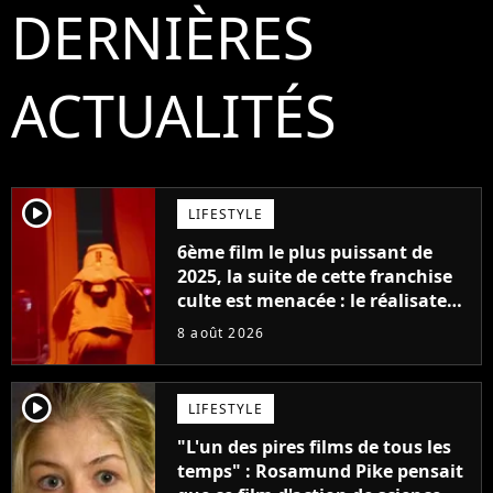
DERNIÈRES
ACTUALITÉS
player2
LIFESTYLE
6ème film le plus puissant de
2025, la suite de cette franchise
culte est menacée : le réalisateur
claque la porte pour "différends
8 août 2026
créatifs"
player2
LIFESTYLE
"L'un des pires films de tous les
temps" : Rosamund Pike pensait