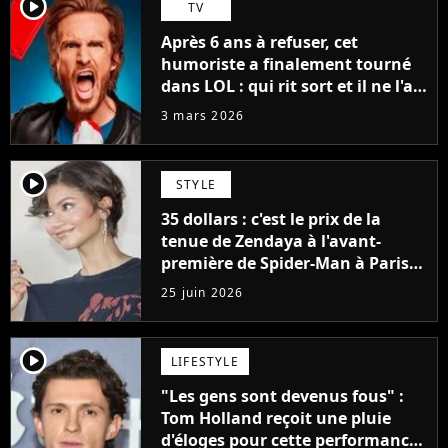
player2
TV
Après 6 ans à refuser, cet
humoriste a finalement tourné
dans LOL : qui rit sort et il ne l'a
pas fait pour l'argent, "J'ai
3 mars 2026
toujours dit..."
player2
STYLE
35 dollars : c'est le prix de la
tenue de Zendaya à l'avant-
première de Spider-Man à Paris,
"Le style n'a pas besoin de coûter
25 juin 2026
une fortune"
player2
LIFESTYLE
"Les gens sont devenus fous" :
Tom Holland reçoit une pluie
d'éloges pour cette performance