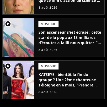
que ce film d'action de science-
fiction avec Dwayne Johnson
8 août 2026
mettrait fin à sa carrière
player2
MUSIQUE
Son ascenseur s'est écrasé : cette
star de la pop aux 13 milliards
d'écoutes a failli nous quitter, "Je
pensais ne plus jamais chanter"
8 août 2026
player2
MUSIQUE
KATSEYE : bientôt la fin du
groupe ? Une 2ème chanteuse
s'éloigne en 6 mois, "Prendre
cette décision n’a pas été facile"
8 août 2026