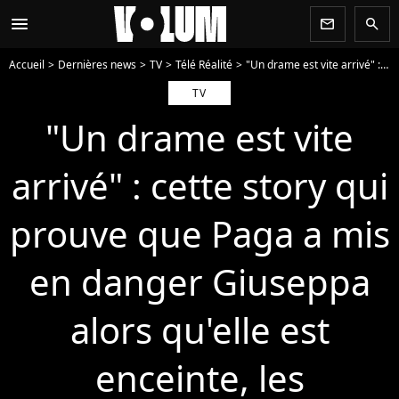
menu
newsletter
search
Accueil
Dernières news
TV
Télé Réalité
"Un drame est vite arrivé" : cette story qui prouve que Paga a mis en danger Giuseppa alors qu'elle est enceinte, les internautes furieux
TV
"Un drame est vite
arrivé" : cette story qui
prouve que Paga a mis
en danger Giuseppa
alors qu'elle est
enceinte, les