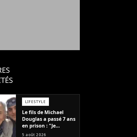
RES
ITÉS
LIFESTYLE
Le fils de Michael
Douglas a passé 7 ans
en prison : "Je
distribuais des joints
5 août 2026