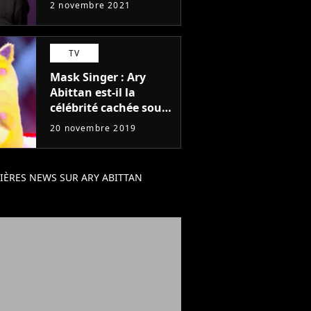
2 novembre 2021
TV
Mask Singer : Ary
Abittan est-il la
célébrité cachée sous
le costume du
20 novembre 2019
monstre ? Il répond
IÈRES NEWS SUR ARY ABITTAN