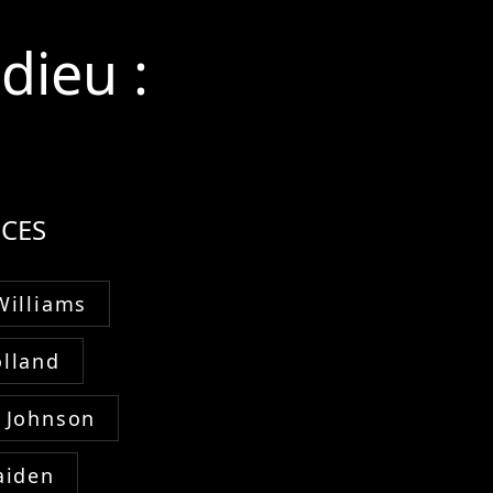
dieu :
CES
Williams
lland
 Johnson
aiden