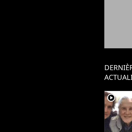
DERNIÈ
ACTUAL
player2