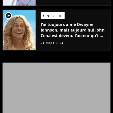
player2
CINÉ SÉRIE
J'ai toujours aimé Dwayne
Johnson, mais aujourd'hui John
Cena est devenu l'acteur qu'il
rêvait d'être (et Ricky Stanicky le
24 mars 2024
prouve encore)