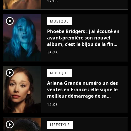
17:08
player2
MUSIQUE
Phoebe Bridgers : j'ai écouté en
avant-première son nouvel
album, c'est le bijou de la fin
d'été
16:26
player2
MUSIQUE
Ariana Grande numéro un des
ventes en France : elle signe le
meilleur démarrage de sa
carrière avec son album Petal
15:08
player2
LIFESTYLE