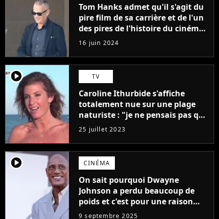
Tom Hanks admet qu'il s'agit du
pire film de sa carrière et de l'un
des pires de l'histoire du cinéma :
"L'un des films les plus
16 juin 2024
médiocres jamais réalisés"
player2
TV
Caroline Ithurbide s'affiche
totalement nue sur une plage
naturiste : "je ne pensais pas que
j'arriverais à le faire..."
25 juillet 2023
player2
CINÉMA
On sait pourquoi Dwayne
Johnson a perdu beaucoup de
poids et c'est pour une raison
importante
9 septembre 2025