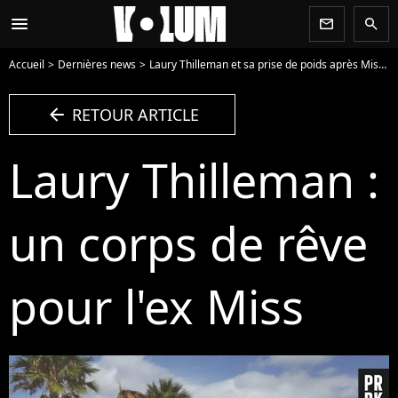
menu
newsletter
search
Accueil
Dernières news
Laury Thilleman et sa prise de poids après Miss France : "La dégringolade !"
arrow_left
RETOUR ARTICLE
Laury Thilleman :
un corps de rêve
pour l'ex Miss