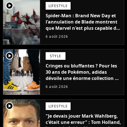
player2
LIFESTYLE
Spider-Man : Brand New Day et
l'annulation de Blade montrent
que Marvel n'est plus capable de
faire quoi que ce soit de simple
6 août 2026
player2
STYLE
Cringes ou bluffantes ? Pour les
30 ans de Pokémon, adidas
dévoile une énorme collection de
sneakers et je ne sais pas quoi en
6 août 2026
penser
player2
LIFESTYLE
"Je devais jouer Mark Wahlberg,
c'était une erreur" : Tom Holland,