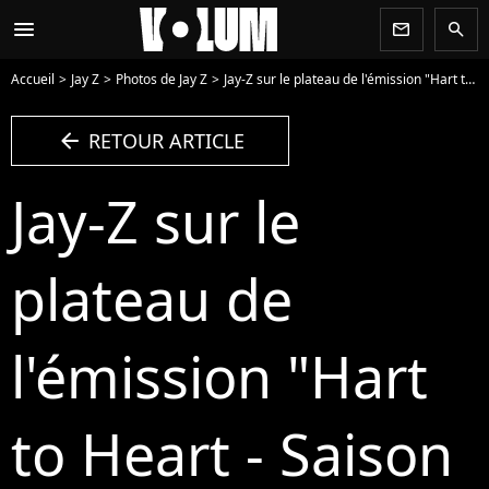
menu
newsletter
search
Accueil
Jay Z
Photos de Jay Z
Jay-Z sur le plateau de l'émission "Hart to Heart - Saison 2" avec Kevin Hart à Los Angeles. - Photo
arrow_left
RETOUR ARTICLE
Jay-Z sur le
plateau de
l'émission "Hart
to Heart - Saison