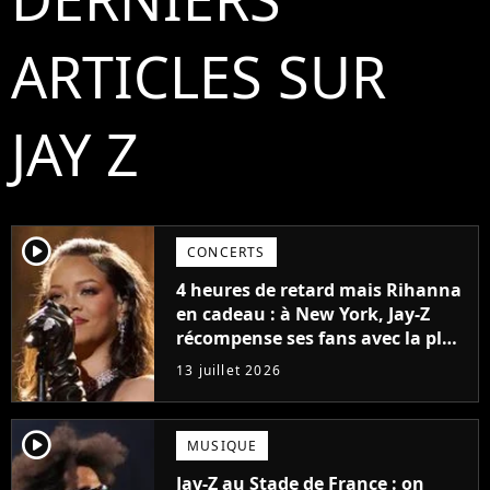
ARTICLES SUR
JAY Z
player2
CONCERTS
4 heures de retard mais Rihanna
en cadeau : à New York, Jay-Z
récompense ses fans avec la plus
incroyable des surprises
13 juillet 2026
player2
MUSIQUE
Jay-Z au Stade de France : on