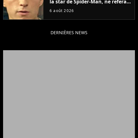
la star de Spider-Man, ne referait
pas ce blockbuster
6 août 2026
DERNIÈRES NEWS