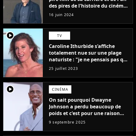
des pires de l'histoire du cinéma :
"L'un des films les plus
16 juin 2024
médiocres jamais réalisés"
player2
TV
Caroline Ithurbide s'affiche
totalement nue sur une plage
naturiste : "je ne pensais pas que
j'arriverais à le faire..."
25 juillet 2023
player2
CINÉMA
On sait pourquoi Dwayne
Johnson a perdu beaucoup de
poids et c'est pour une raison
importante
9 septembre 2025