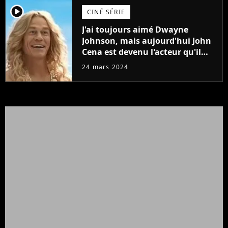
player2
CINÉ SÉRIE
J'ai toujours aimé Dwayne
Johnson, mais aujourd'hui John
Cena est devenu l'acteur qu'il
rêvait d'être (et Ricky Stanicky le
24 mars 2024
prouve encore)