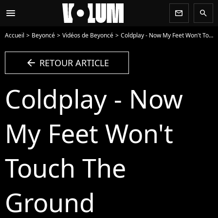
menu
newsletter
search
Accueil
Beyoncé
Vidéos de Beyoncé
Coldplay - Now My Feet Won't Touch The Ground - Vidéo
arrow_left
RETOUR ARTICLE
Coldplay - Now
My Feet Won't
Touch The
Ground