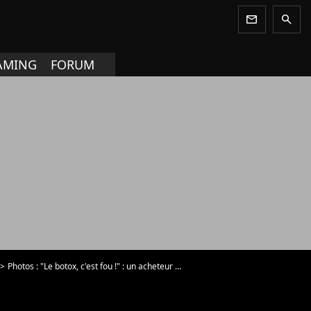
newsletter
search
AMING
FORUM
Photos : "Le botox, c'est fou !" : un acheteur emblématique d'Affaire conclue dérape sur Caroline Margeridon