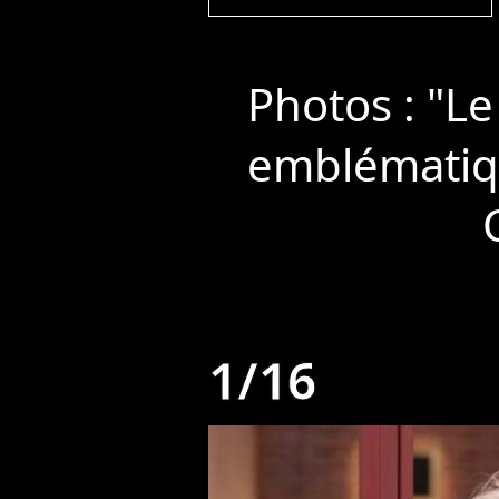
Photos : "Le
emblématiqu
1/16