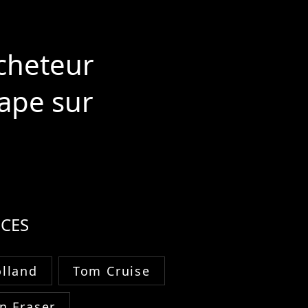
acheteur
ape sur
CES
lland
Tom Cruise
n Fraser