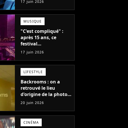
17 juin 2026
Johnny du rap
MUSIQUE
"C'est compliqué" :
après 15 ans, ce
festival
emblématique
17 juin 2026
d'électro s'arrête
définitivement après
une dernière édition
LIFESTYLE
Backrooms : on a
retrouvé le lieu
d'origine de la photo
qui a rendu fou
20 juin 2026
Internet avant de
braquer le cinéma
CINÉMA