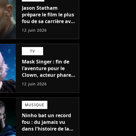
Jason Statham
prépare le film le plus
fou de sa carrière avec
le réalisateur de John
12 juin 2026
Wick, Amazon sort le
chéquier
TV
Mask Singer : fin de
l'aventure pour le
Clown, acteur phare
d'une série
12 juin 2026
emblématique de TF1
MUSIQUE
Ninho bat un record
fou : du jamais vu
dans l'histoire de la
musique pour le