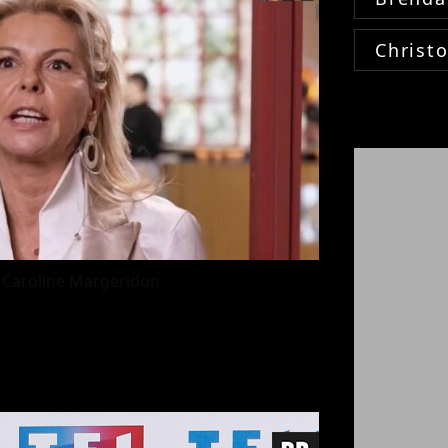
Christ
r Caroline Margeridon