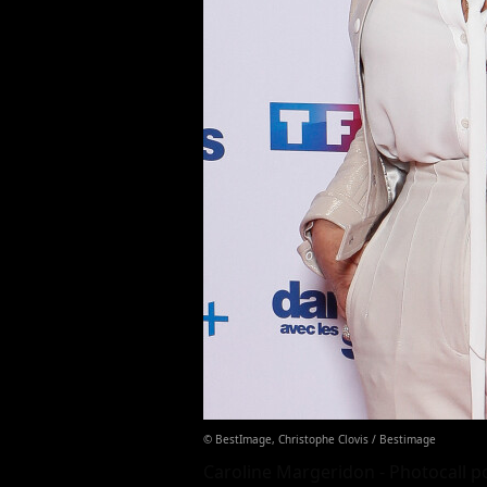
© BestImage, Christophe Clovis / Bestimage
Caroline Margeridon - Photocall po