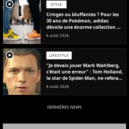
player2
STYLE
Cringes ou bluffantes ? Pour les
30 ans de Pokémon, adidas
dévoile une énorme collection de
sneakers et je ne sais pas quoi en
6 août 2026
penser
player2
LIFESTYLE
"Je devais jouer Mark Wahlberg,
c'était une erreur" : Tom Holland,
la star de Spider-Man, ne referait
pas ce blockbuster
6 août 2026
DERNIÈRES NEWS