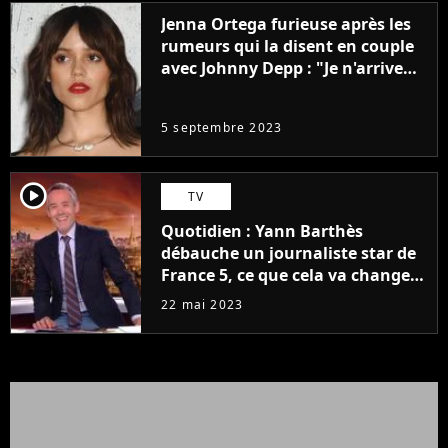
Jenna Ortega furieuse après les
rumeurs qui la disent en couple
avec Johnny Depp : "Je n'arrive
même pas..."
5 septembre 2023
player2
TV
Quotidien : Yann Barthès
débauche un journaliste star de
France 5, ce que cela va changer
à la rentrée
22 mai 2023