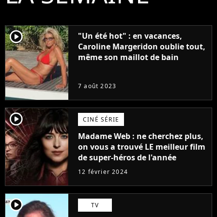
player2
"Un été hot" : en vacances,
Caroline Margeridon oublie tout,
même son maillot de bain
7 août 2023
player2
CINÉ SÉRIE
Madame Web : ne cherchez plus,
on vous a trouvé LE meilleur film
de super-héros de l'année
12 février 2024
player2
TV