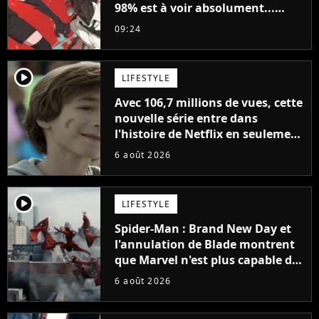
98% est à voir absolument...
sinon vous ne comprendrez plus
09:24
la série
player2
LIFESTYLE
Avec 106,7 millions de vues, cette
nouvelle série entre dans
l'histoire de Netflix en seulement
48 jours
6 août 2026
player2
LIFESTYLE
Spider-Man : Brand New Day et
l'annulation de Blade montrent
que Marvel n'est plus capable de
faire quoi que ce soit de simple
6 août 2026