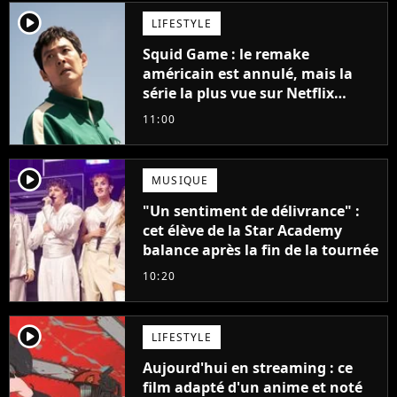
player2
LIFESTYLE
Squid Game : le remake
américain est annulé, mais la
série la plus vue sur Netflix
pourrait avoir une version
11:00
française
player2
MUSIQUE
"Un sentiment de délivrance" :
cet élève de la Star Academy
balance après la fin de la tournée
10:20
player2
LIFESTYLE
Aujourd'hui en streaming : ce
film adapté d'un anime et noté