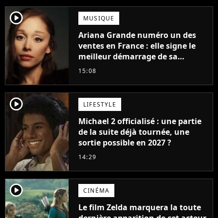
player2
MUSIQUE
Ariana Grande numéro un des
ventes en France : elle signe le
meilleur démarrage de sa
carrière avec son album Petal
15:08
player2
LIFESTYLE
Michael 2 officialisé : une partie
de la suite déjà tournée, une
sortie possible en 2027 ?
14:29
player2
CINÉMA
Le film Zelda marquera la toute