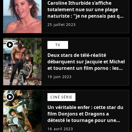
Caroline Ithurbide s'affiche
totalement nue sur une plage
naturiste : "je ne pensais pas que
j'arriverais à le faire..."
25 juillet 2023
player2
TV
Deux stars de télé-réalité
débarquent sur Jacquie et Michel
et tournent un film porno : les
premières images du tournage
19 juin 2023
(exclu)
player2
CINÉ SÉRIE
Un véritable enfer : cette star du
film Donjons et Dragons a
détesté le tournage pour une
raison très spéciale
16 avril 2023