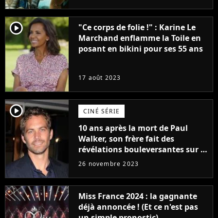
player2
"Ce corps de folie !" : Karine Le
Marchand enflamme la Toile en
posant en bikini pour ses 55 ans
17 août 2023
player2
CINÉ SÉRIE
10 ans après la mort de Paul
Walker, son frère fait des
révélations bouleversantes sur la
réaction des acteurs de Fast and
26 novembre 2023
Furious
Miss France 2024 : la gagnante
déjà annoncée ! (Et ce n'est pas
un simple pronostic)