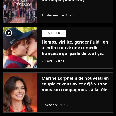
14 décembre 2023
player2
CINÉ SÉRIE
Homos, virilité, gender fluid : on
a enfin trouvé une comédie
française qui parle de tout ça
sans être super ringarde
20 avril 2023
Marine Lorphelin de nouveau en
couple et vous aviez déjà vu son
nouveau compagnon... à la télé
9 octobre 2023