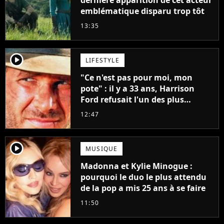
dernière apparition de cet acteur
emblématique disparu trop tôt
13:35
player2
LIFESTYLE
"Ce n'est pas pour moi, mon
pote" : il y a 33 ans, Harrison
Ford refusait l'un des plus
grands succès de tous les temps
12:47
player2
MUSIQUE
Madonna et Kylie Minogue :
pourquoi le duo le plus attendu
de la pop a mis 25 ans à se faire
11:50