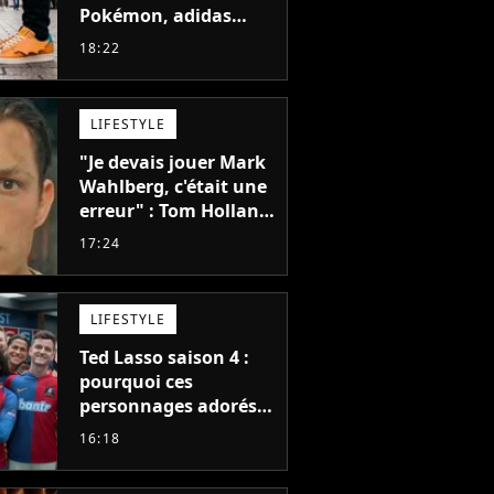
Pokémon, adidas
dévoile une énorme
18:22
collection de sneakers
et je ne sais pas quoi
en penser
LIFESTYLE
"Je devais jouer Mark
Wahlberg, c'était une
erreur" : Tom Holland,
la star de Spider-Man,
17:24
ne referait pas ce
blockbuster
LIFESTYLE
Ted Lasso saison 4 :
pourquoi ces
personnages adorés
des fans ne sont pas
16:18
dans la suite ?