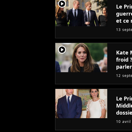
player2
Le Pri
guerre
et ce 
13 sept
player2
Kate 
froid
parler
12 sept
Le Pri
Middl
dossi
10 avril