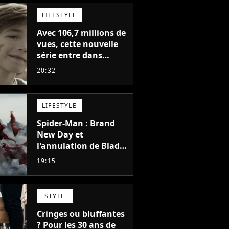
LIFESTYLE
Avec 106,7 millions de
vues, cette nouvelle
série entre dans
l'histoire de Netflix en
20:32
seulement 48 jours
LIFESTYLE
Spider-Man : Brand
New Day et
l'annulation de Blade
montrent que Marvel
19:15
n'est plus capable de
faire quoi que ce soit
de simple
STYLE
Cringes ou bluffantes
? Pour les 30 ans de