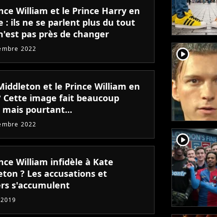
nce William et le Prince Harry en
 : ils ne se parlent plus du tout
n'est pas près de changer
embre 2022
player2
Middleton et le Prince William en
 ? Cette image fait beaucoup
 mais pourtant...
embre 2022
player2
nce William infidèle à Kate
eton ? Les accusations et
ers s'accumulent
 2019