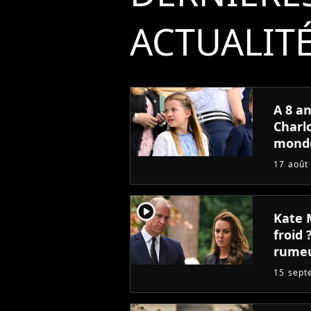
ACTUALIT
A 8 a
Charlo
monde
halluc
17 août
player2
Kate 
froid 
rume
15 sept