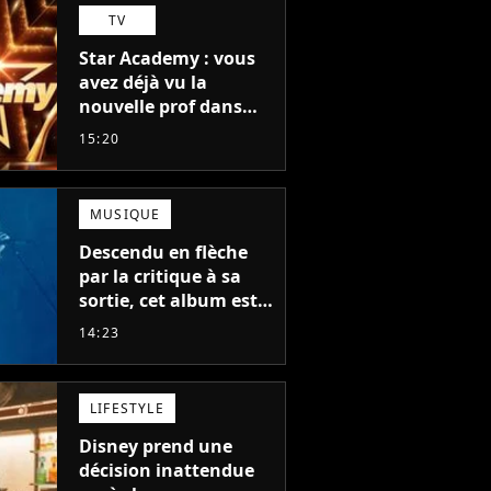
TV
Star Academy : vous
avez déjà vu la
nouvelle prof dans
The Voice et aux
15:20
Enfoirés
MUSIQUE
Descendu en flèche
par la critique à sa
sortie, cet album est
en train de devenir le
14:23
plus populaire de son
auteur
LIFESTYLE
Disney prend une
décision inattendue