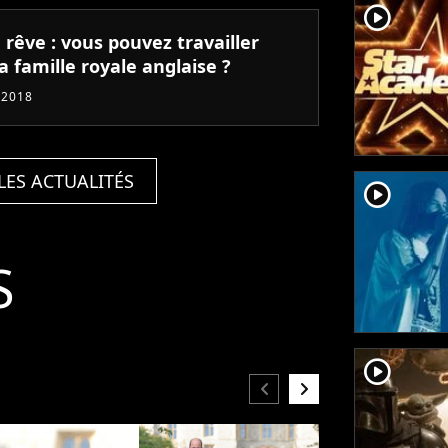
player2
 rêve : vous pouvez travailler
a famille royale anglaise ?
 2018
LES ACTUALITÉS
player2
S
player2
chevron_left
chevron_right