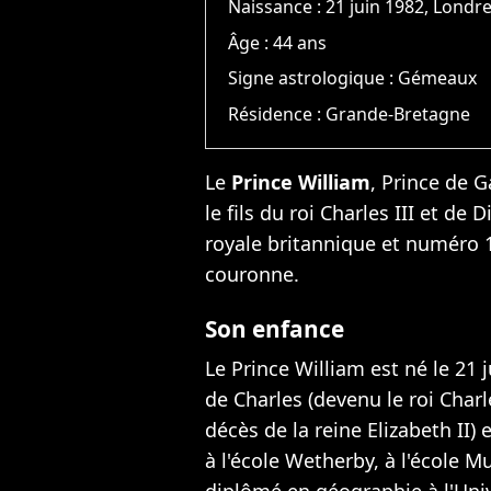
Naissance :
21 juin 1982, Londr
Âge :
44 ans
Signe astrologique :
Gémeaux
Résidence :
Grande-Bretagne
Le
Prince William
, Prince de 
le fils du roi Charles III et de
royale britannique et numéro 1
couronne.
Son enfance
Le Prince William est né le 21 j
de Charles (devenu le roi Charl
décès de la reine Elizabeth II
) 
à l'école Wetherby, à l'école M
diplômé en géographie à l'Univ