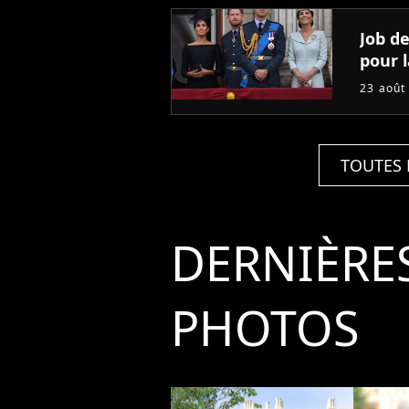
Job de
pour l
23 août
TOUTES 
DERNIÈRE
PHOTOS