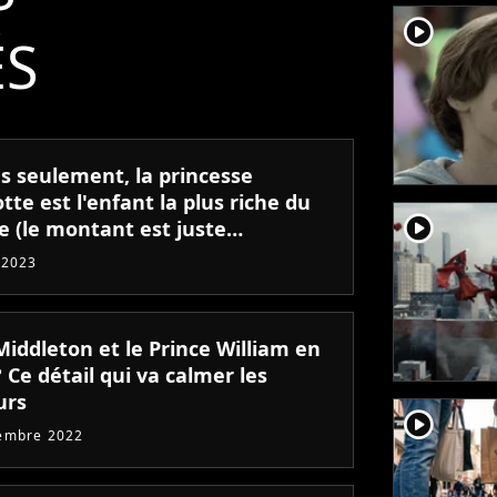
player2
ÉS
ns seulement, la princesse
tte est l'enfant la plus riche du
player2
 (le montant est juste
inant)
 2023
Middleton et le Prince William en
? Ce détail qui va calmer les
urs
player2
embre 2022