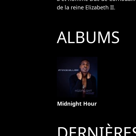
de la reine Elizabeth II
.
ALBUMS
Midnight Hour
DERNIÈRE