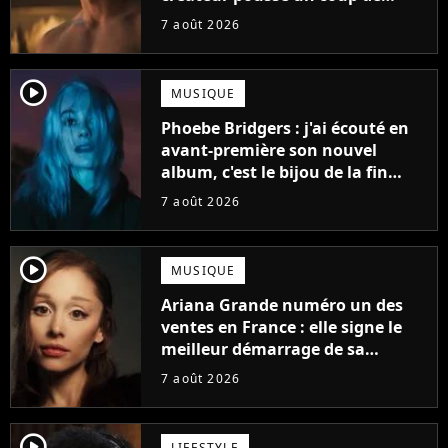
gueule
7 août 2026
player2
MUSIQUE
Phoebe Bridgers : j'ai écouté en
avant-première son nouvel
album, c'est le bijou de la fin
d'été
7 août 2026
player2
MUSIQUE
Ariana Grande numéro un des
ventes en France : elle signe le
meilleur démarrage de sa
carrière avec son album Petal
7 août 2026
player2
LIFESTYLE