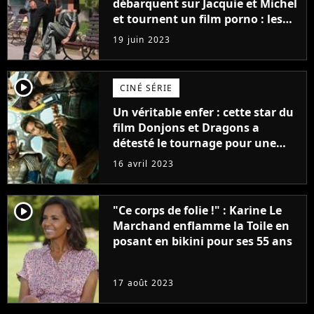
débarquent sur Jacquie et Michel
et tournent un film porno : les
premières images du tournage
19 juin 2023
(exclu)
player2
CINÉ SÉRIE
Un véritable enfer : cette star du
film Donjons et Dragons a
détesté le tournage pour une
raison très spéciale
16 avril 2023
player2
"Ce corps de folie !" : Karine Le
Marchand enflamme la Toile en
posant en bikini pour ses 55 ans
17 août 2023