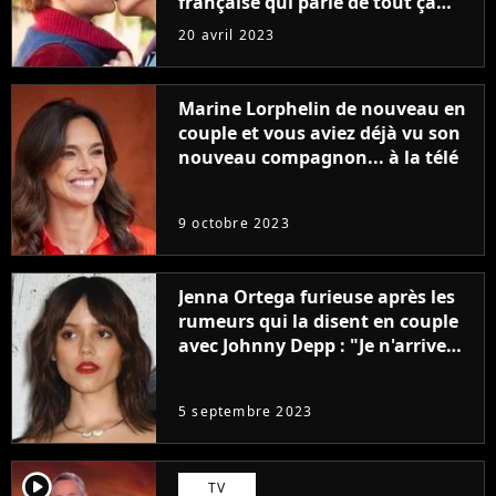
française qui parle de tout ça
sans être super ringarde
20 avril 2023
Marine Lorphelin de nouveau en
couple et vous aviez déjà vu son
nouveau compagnon... à la télé
9 octobre 2023
Jenna Ortega furieuse après les
rumeurs qui la disent en couple
avec Johnny Depp : "Je n'arrive
même pas..."
5 septembre 2023
player2
TV