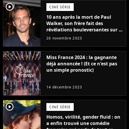
player2
CINÉ SÉRIE
10 ans après la mort de Paul
Walker, son frère fait des
révélations bouleversantes sur la
réaction des acteurs de Fast and
26 novembre 2023
Furious
Miss France 2024 : la gagnante
déjà annoncée ! (Et ce n'est pas
un simple pronostic)
14 décembre 2023
player2
CINÉ SÉRIE
Homos, virilité, gender fluid : on
a enfin trouvé une comédie