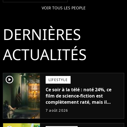
VOIR TOUS LES PEOPLE
DERNIÈRES
ACTUALITÉS
player2
LIFESTYLE
Ce soir à la télé : noté 24%, ce
film de science-fiction est
complètement raté, mais il
aurait pu être encore pire à
7 août 2026
cause de son acteur