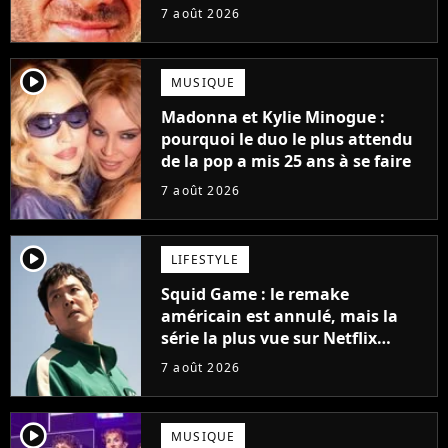
grands succès de tous les temps
7 août 2026
player2
MUSIQUE
Madonna et Kylie Minogue :
pourquoi le duo le plus attendu
de la pop a mis 25 ans à se faire
7 août 2026
player2
LIFESTYLE
Squid Game : le remake
américain est annulé, mais la
série la plus vue sur Netflix
pourrait avoir une version
7 août 2026
française
player2
MUSIQUE