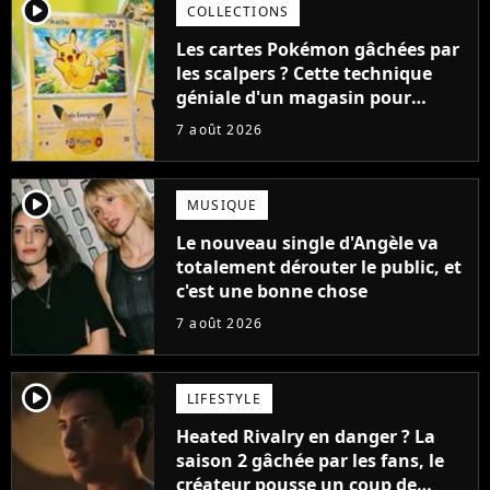
player2
COLLECTIONS
Les cartes Pokémon gâchées par
les scalpers ? Cette technique
géniale d'un magasin pour
ruiner les revendeurs
7 août 2026
player2
MUSIQUE
Le nouveau single d'Angèle va
totalement dérouter le public, et
c'est une bonne chose
7 août 2026
player2
LIFESTYLE
Heated Rivalry en danger ? La
saison 2 gâchée par les fans, le
créateur pousse un coup de