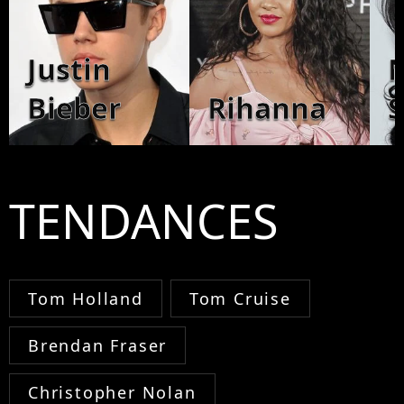
Justin
N
Bieber
Rihanna
S
TENDANCES
Tom Holland
Tom Cruise
Brendan Fraser
Christopher Nolan