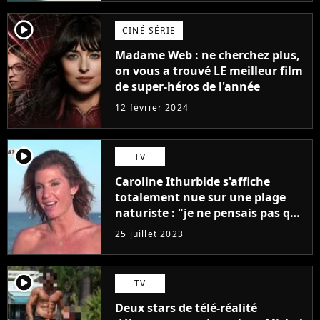
player2
CINÉ SÉRIE
Madame Web : ne cherchez plus,
on vous a trouvé LE meilleur film
de super-héros de l'année
12 février 2024
player2
TV
Caroline Ithurbide s'affiche
totalement nue sur une plage
naturiste : "je ne pensais pas que
j'arriverais à le faire..."
25 juillet 2023
player2
TV
Deux stars de télé-réalité