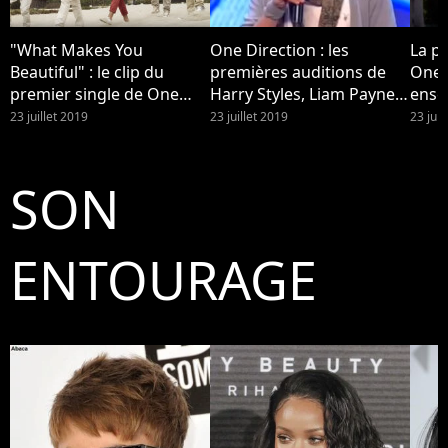
"What Makes You
One Direction : les
La p
Beautiful" : le clip du
premières auditions de
One 
premier single de One
Harry Styles, Liam Payne,
ense
Direction
Zayn Malik, Niall Horan et
ils a
23 juillet 2019
23 juillet 2019
23 juil
Louis Tomlinson avant la
Nata
formation du groupe
SON
ENTOURAGE