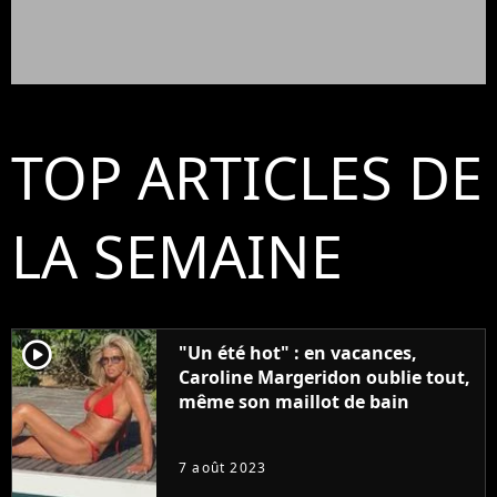
TOP ARTICLES DE
LA SEMAINE
player2
"Un été hot" : en vacances,
Caroline Margeridon oublie tout,
même son maillot de bain
7 août 2023