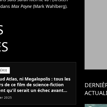
t dans
Max Payne
(
Mark Wahlberg
).
S
ÉS
SÉRIE
ud Atlas, ni Megalopolis : tous les
DERNIÈ
s de ce film de science-fiction
nt qu'il serait un échec avant
ACTUAL
le début du tournage !
ier 2025