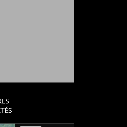
RES
ITÉS