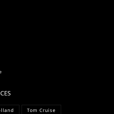
e
CES
lland
Tom Cruise