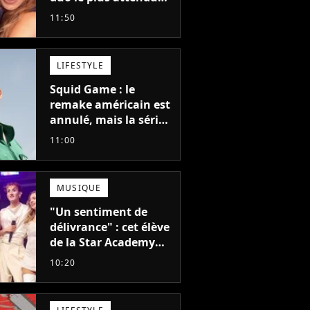
de la pop a mis 25 ans
11:50
à se faire
LIFESTYLE
Squid Game : le
remake américain est
annulé, mais la série
la plus vue sur Netflix
11:00
pourrait avoir une
version française
MUSIQUE
"Un sentiment de
délivrance" : cet élève
de la Star Academy
balance après la fin
10:20
de la tournée