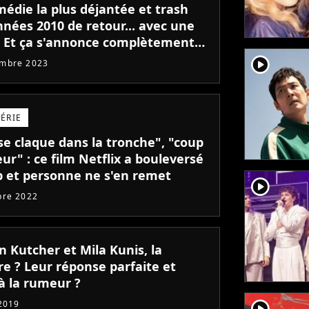
médie la plus déjantée et trash
nnées 2010 de retour... avec une
 ! Et ça s'annonce complètement
player2
embre 2023
SÉRIE
se claque dans la tronche", "coup
ur" : ce film Netflix a bouleversé
b et personne ne s'en remet
player2
bre 2022
n Kutcher et Mila Kunis, la
re ? Leur réponse parfaite et
à la rumeur ?
player2
 2019