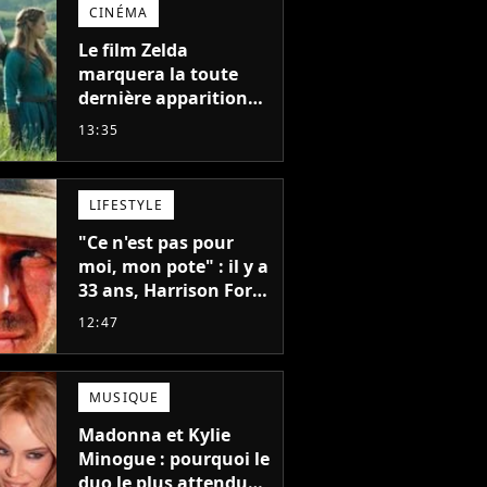
CINÉMA
Le film Zelda
marquera la toute
dernière apparition
de cet acteur
13:35
emblématique
disparu trop tôt
LIFESTYLE
"Ce n'est pas pour
moi, mon pote" : il y a
33 ans, Harrison Ford
refusait l'un des plus
12:47
grands succès de tous
les temps
MUSIQUE
Madonna et Kylie
Minogue : pourquoi le
duo le plus attendu