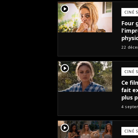
player2
CINÉ 
Four g
l'imp
physiq
ne me
22 déc
player2
CINÉ 
Ce fil
fait e
plus 
dispo
4 septe
player2
CINÉ 