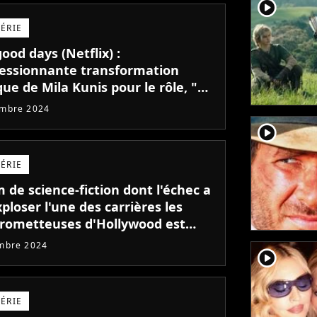
player2
SÉRIE
ood days (Netflix) :
ressionnante transformation
ue de Mila Kunis pour le rôle, "je
 reconnaissais pas"
embre 2024
player2
SÉRIE
m de science-fiction dont l'échec a
xploser l'une des carrières les
prometteuses d'Hollywood est
 en streaming
mbre 2024
player2
SÉRIE