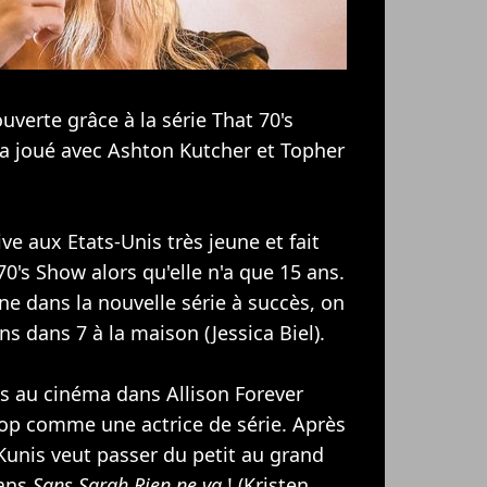
uverte grâce à la série That 70's
 a joué avec
Ashton Kutcher
et
Topher
ve aux Etats-Unis très jeune et fait
0's Show alors qu'elle n'a que 15 ans.
ne dans la nouvelle série à succès, on
ons dans 7 à la maison (
Jessica Biel
).
as au cinéma dans Allison Forever
rop comme une actrice de série. Après
 Kunis veut passer du petit au grand
dans
Sans Sarah Rien ne va
! (
Kristen