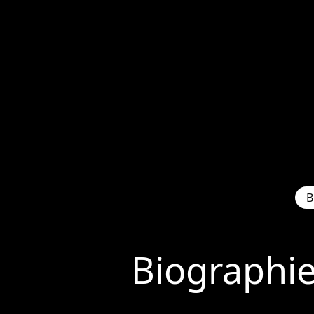
B
Biographi