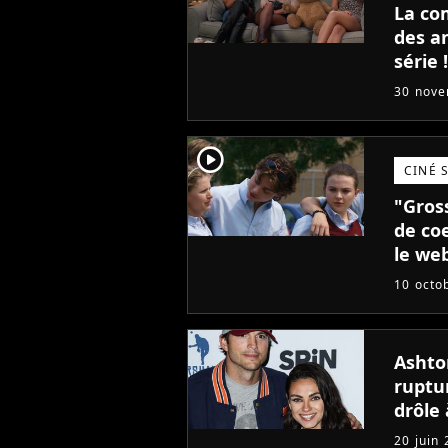
La co
des a
série
fou
30 nov
player2
CINÉ 
"Gros
de coe
le we
10 octo
Ashto
ruptu
drôle 
20 juin