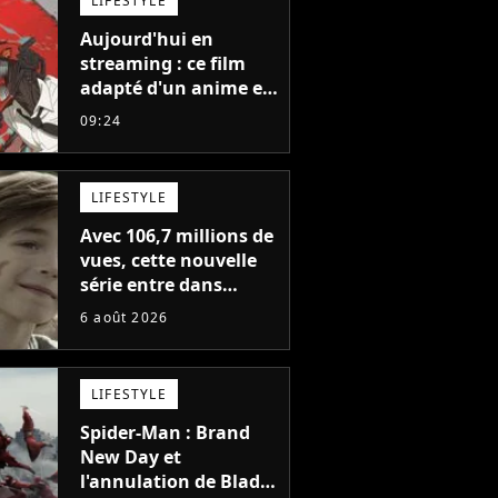
LIFESTYLE
Aujourd'hui en
streaming : ce film
adapté d'un anime et
noté 98% est à voir
09:24
absolument... sinon
vous ne comprendrez
plus la série
LIFESTYLE
Avec 106,7 millions de
vues, cette nouvelle
série entre dans
l'histoire de Netflix en
6 août 2026
seulement 48 jours
LIFESTYLE
Spider-Man : Brand
New Day et
l'annulation de Blade