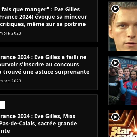
player2
 fais que manger" : Eve Gilles
 France 2024) évoque sa minceur
 critiques, même sur sa poitrine
embre 2023
rance 2024 : Eve Gilles a failli ne
player2
urvoir s'inscrire au concours
a trouvé une astuce surprenante
embre 2023
player2
rance 2024 : Eve Gilles, Miss
Pas-de-Calais, sacrée grande
ante