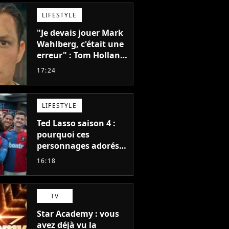
LIFESTYLE
"Je devais jouer Mark
Wahlberg, c'était une
erreur" : Tom Holland,
la star de Spider-Man,
17:24
ne referait pas ce
blockbuster
LIFESTYLE
Ted Lasso saison 4 :
pourquoi ces
personnages adorés
des fans ne sont pas
16:18
dans la suite ?
TV
Star Academy : vous
avez déjà vu la