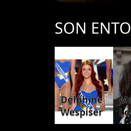
avec Simon dans Danse
avec les stars
SON ENT
Delphine
Ma
Wespiser
Lo