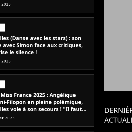
 2025
lles (Danse avec les stars) : son
e avec Simon face aux critiques,
rise le silence !
 2025
 Miss France 2025 : Angélique
ni-Filopon en pleine polémique,
DERNIÈ
lles vole à son secours ! "Il faut
tre les choses dans leur
ACTUAL
ier 2025
xte"