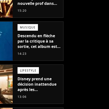
nouvelle prof dans
The Voice et aux
15:20
Enfoirés
MUSIQUE
Descendu en flèche
par la critique à sa
sortie, cet album est
en train de devenir le
14:23
plus populaire de son
auteur
LIFESTYLE
Disney prend une
décision inattendue
après les
"performances
13:06
mitigées" de Vaiana
et The Mandalorian &