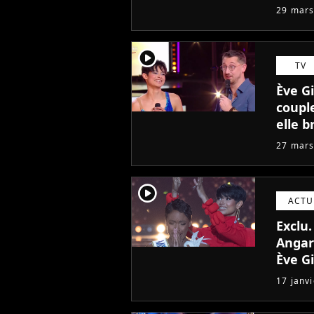
29 mars
player2
TV
Ève Gi
coupl
elle b
27 mars
player2
ACTU
Exclu.
Angar
Ève Gi
remet
17 janv
conte