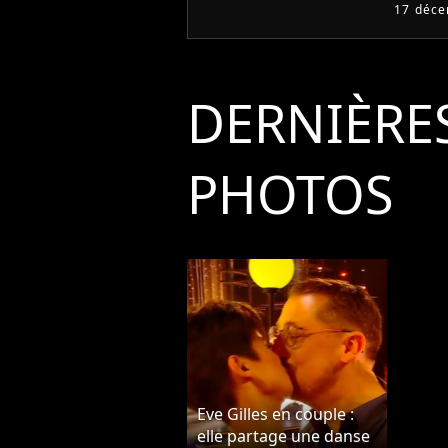
17 déc
DERNIÈRE
PHOTOS
Eve Gilles en couple :
elle partage une danse