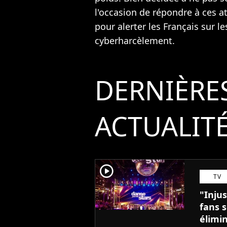
l'occasion de répondre à ces at
pour alerter les Français sur l
cyberharcèlement.
DERNIÈRE
ACTUALIT
player2
TV
"Injus
fans 
élimin