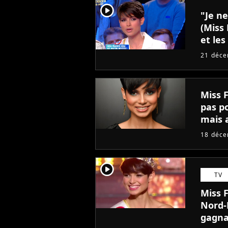
player2
"Je ne
(Miss
et les
21 déc
Miss F
pas po
mais 
18 déc
player2
TV
Miss F
Nord-
gagn