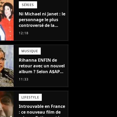
Grogu au box-office
SÉRIES
Ni Michael ni Janet : le
personnage le plus
controversé de la
famille Jackson va
12:18
avoir le droit à sa
propre série
MUSIQUE
Rihanna ENFIN de
retour avec un nouvel
album ? Selon A$AP
Rocky, "c'est du
11:33
sérieux"
le
Laury
Malika
Thilleman
Menard
LIFESTYLE
Introuvable en France
: ce nouveau film de