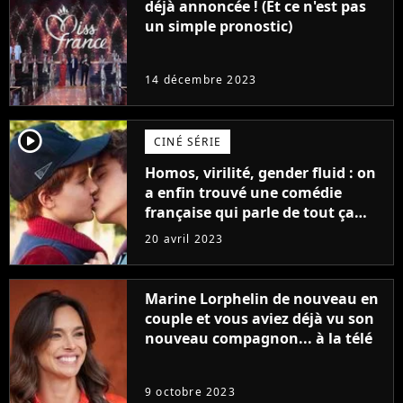
déjà annoncée ! (Et ce n'est pas
un simple pronostic)
14 décembre 2023
player2
CINÉ SÉRIE
Homos, virilité, gender fluid : on
a enfin trouvé une comédie
française qui parle de tout ça
sans être super ringarde
20 avril 2023
Marine Lorphelin de nouveau en
couple et vous aviez déjà vu son
nouveau compagnon... à la télé
9 octobre 2023