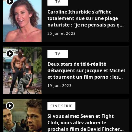
player2
TV
Caroline Ithurbide s'affiche
totalement nue sur une plage
naturiste : "je ne pensais pas que
j'arriverais à le faire..."
25 juillet 2023
player2
TV
Deux stars de télé-réalité
débarquent sur Jacquie et Michel
et tournent un film porno : les
premières images du tournage
19 juin 2023
(exclu)
player2
CINÉ SÉRIE
Si vous aimez Seven et Fight
Club, vous allez adorer le
prochain film de David Fincher