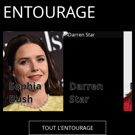
ENTOURAGE
Sophia
Darren
M
Bush
Star
C
TOUT L'ENTOURAGE