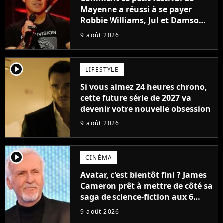
Mayenne a réussi à se payer
Robbie Williams, Jul et Damso
cette année ?
9 août 2026
player2
LIFESTYLE
Si vous aimez 24 heures chrono,
cette future série de 2027 va
devenir votre nouvelle obsession
9 août 2026
player2
CINÉMA
Avatar, c'est bientôt fini ? James
Cameron prêt à mettre de côté sa
saga de science-fiction aux 6
milliards de recettes
9 août 2026