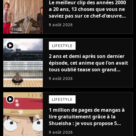
Le meilleur clip des années 2000
a 20 ans, 13 choses que vous ne
saviez pas sur ce chef-d'œuvre
qui a révolutionné YouTube
9 août 2026
player2
LIFESTYLE
2 ans et demi après son dernier
épisode, cet anime que l'on avait
tous oublié tease son grand
retour
9 août 2026
player2
LIFESTYLE
1 million de pages de mangas à
lire gratuitement grâce à la
Shueisha : je vous propose 5
mangas jamais sortis en France
9 août 2026