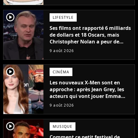
à découvrir absolument
player2
LIFESTYLE
Ses films ont rapporté 6 milliards
de dollars et 18 Oscars, mais
Christopher Nolan a peur de
tourner un genre de films très
9 août 2026
particulier
player2
CINÉMA
Les nouveaux X-Men sont en
approche : après Jean Grey, les
acteurs qui vont jouer Emma
Frost et Cyclope trouvés !
9 août 2026
player2
MUSIQUE
Comment ce petit festival de