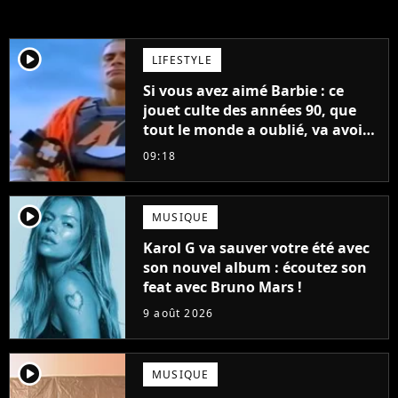
player2
LIFESTYLE
Si vous avez aimé Barbie : ce
jouet culte des années 90, que
tout le monde a oublié, va avoir
un film
09:18
player2
MUSIQUE
Karol G va sauver votre été avec
son nouvel album : écoutez son
feat avec Bruno Mars !
9 août 2026
player2
MUSIQUE