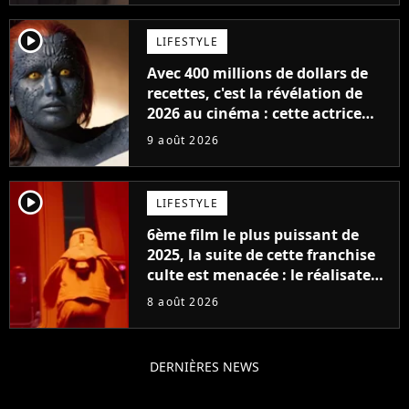
player2
LIFESTYLE
Avec 400 millions de dollars de
recettes, c'est la révélation de
2026 au cinéma : cette actrice
adorée prête à remplacer
9 août 2026
Jennifer Lawrence chez Marvel
player2
LIFESTYLE
6ème film le plus puissant de
2025, la suite de cette franchise
culte est menacée : le réalisateur
claque la porte pour "différends
8 août 2026
créatifs"
DERNIÈRES NEWS