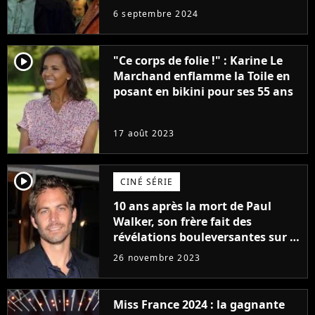
avec lequel il se réinvente
6 septembre 2024
complètement
player2
"Ce corps de folie !" : Karine Le
Marchand enflamme la Toile en
posant en bikini pour ses 55 ans
17 août 2023
player2
CINÉ SÉRIE
10 ans après la mort de Paul
Walker, son frère fait des
révélations bouleversantes sur la
réaction des acteurs de Fast and
26 novembre 2023
Furious
Miss France 2024 : la gagnante