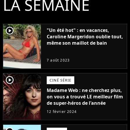
LA SEMAINE
player2
"Un été hot" : en vacances,
Caroline Margeridon oublie tout,
même son maillot de bain
7 août 2023
player2
CINÉ SÉRIE
Madame Web : ne cherchez plus,
on vous a trouvé LE meilleur film
de super-héros de l'année
12 février 2024