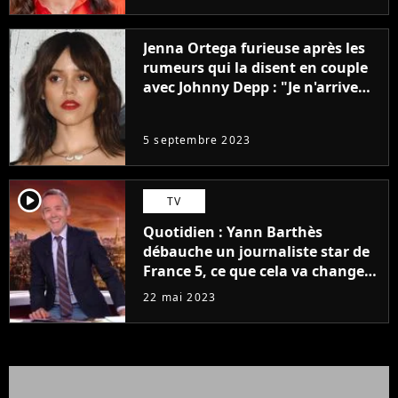
Jenna Ortega furieuse après les
rumeurs qui la disent en couple
avec Johnny Depp : "Je n'arrive
même pas..."
5 septembre 2023
player2
TV
Quotidien : Yann Barthès
débauche un journaliste star de
France 5, ce que cela va changer
à la rentrée
22 mai 2023