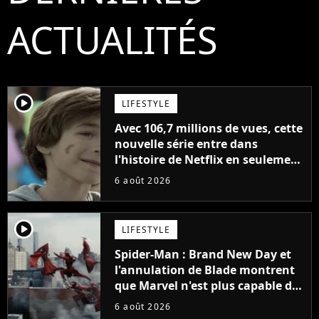
ACTUALITÉS
player2
LIFESTYLE
Avec 106,7 millions de vues, cette
nouvelle série entre dans
l'histoire de Netflix en seulement
48 jours
6 août 2026
player2
LIFESTYLE
Spider-Man : Brand New Day et
l'annulation de Blade montrent
que Marvel n'est plus capable de
faire quoi que ce soit de simple
6 août 2026