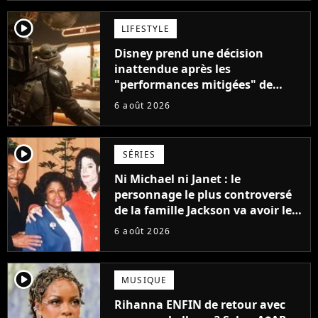
player2
LIFESTYLE
Disney prend une décision
inattendue après les
"performances mitigées" de
Vaiana et The Mandalorian &
6 août 2026
Grogu au box-office
player2
SÉRIES
Ni Michael ni Janet : le
personnage le plus controversé
de la famille Jackson va avoir le
droit à sa propre série
6 août 2026
player2
MUSIQUE
Rihanna ENFIN de retour avec