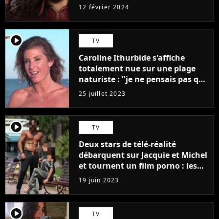
12 février 2024
player2
TV
Caroline Ithurbide s'affiche
totalement nue sur une plage
naturiste : "je ne pensais pas que
j'arriverais à le faire..."
25 juillet 2023
player2
TV
Deux stars de télé-réalité
débarquent sur Jacquie et Michel
et tournent un film porno : les
premières images du tournage
19 juin 2023
(exclu)
player2
TV