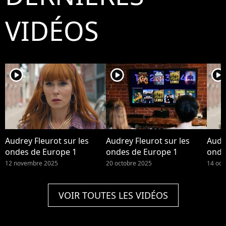
VIDÉOS
player2
player2
player2
Audrey Fleurot sur les
Audrey Fleurot sur les
Audre
ondes de Europe 1
ondes de Europe 1
onde
12 novembre 2025
20 octobre 2025
14 oct
VOIR TOUTES LES VIDÉOS