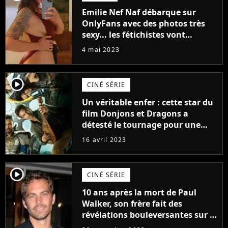
Emilie Nef Naf débarque sur
OnlyFans avec des photos très
sexy... les fétichistes vont
prendre leur pied !
4 mai 2023
player2
CINÉ SÉRIE
Un véritable enfer : cette star du
film Donjons et Dragons a
détesté le tournage pour une
raison très spéciale
16 avril 2023
player2
CINÉ SÉRIE
10 ans après la mort de Paul
Walker, son frère fait des
révélations bouleversantes sur la
réaction des acteurs de Fast and