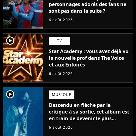
personnages adorés des fans ne
sont pas dans la suite ?
6 août 2026
player2
TV
Star Academy : vous avez déjà vu
la nouvelle prof dans The Voice
et aux Enfoirés
6 août 2026
player2
MUSIQUE
Descendu en flèche par la
critique à sa sortie, cet album est
en train de devenir le plus
populaire de son auteur
6 août 2026