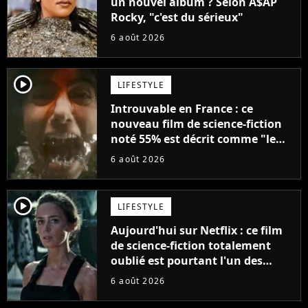
un nouvel album ? Selon A$AP
Rocky, "c'est du sérieux"
6 août 2026
player2
LIFESTYLE
Introuvable en France : ce
nouveau film de science-fiction
noté 55% est décrit comme "le
plus stupide de l'année"
6 août 2026
player2
LIFESTYLE
Aujourd'hui sur Netflix : ce film
de science-fiction totalement
oublié est pourtant l'un des
meilleurs des années 2010
6 août 2026