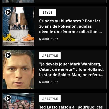
player2
STYLE
Cringes ou bluffantes ? Pour les
30 ans de Pokémon, adidas
dévoile une énorme collection de
sneakers et je ne sais pas quoi en
6 août 2026
penser
player2
LIFESTYLE
"Je devais jouer Mark Wahlberg,
c'était une erreur" : Tom Holland,
la star de Spider-Man, ne referait
pas ce blockbuster
6 août 2026
player2
LIFESTYLE
Ted Lasso saison 4 : pourquoi ces