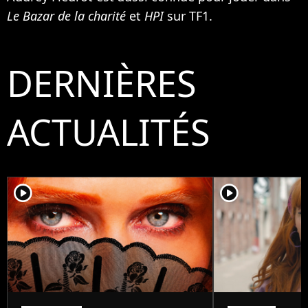
Le Bazar de la charité
et
HPI
sur TF1.
DERNIÈRES
ACTUALITÉS
player2
player2