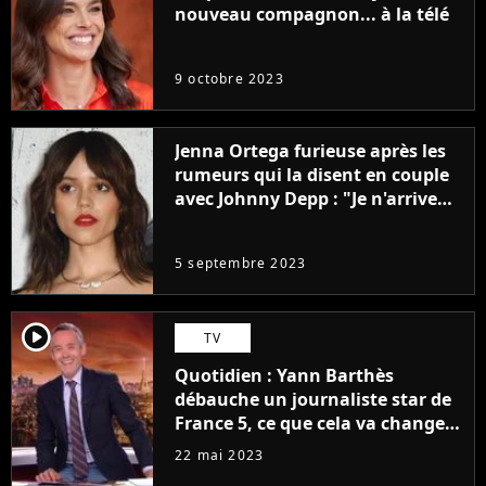
nouveau compagnon... à la télé
9 octobre 2023
Jenna Ortega furieuse après les
rumeurs qui la disent en couple
avec Johnny Depp : "Je n'arrive
même pas..."
5 septembre 2023
player2
TV
Quotidien : Yann Barthès
débauche un journaliste star de
France 5, ce que cela va changer
à la rentrée
22 mai 2023