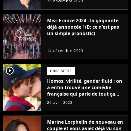
26 novembre 2023
Furious
Miss France 2024 : la gagnante
déjà annoncée ! (Et ce n'est pas
un simple pronostic)
14 décembre 2023
player2
CINÉ SÉRIE
Homos, virilité, gender fluid : on
a enfin trouvé une comédie
française qui parle de tout ça
sans être super ringarde
20 avril 2023
Marine Lorphelin de nouveau en
couple et vous aviez déjà vu son