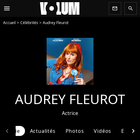
menu
newsletter
search
Accueil
Célébrités
Audrey Fleurot
AUDREY FLEUROT
Actrice
chevron_left
chevron_right
graphie
Actualités
Photos
Vidéos
Entour