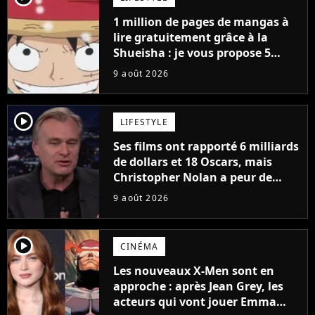
1 million de pages de mangas à
lire gratuitement grâce à la
Shueisha : je vous propose 5
mangas jamais sortis en France
9 août 2026
à découvrir absolument
player2
LIFESTYLE
Ses films ont rapporté 6 milliards
de dollars et 18 Oscars, mais
Christopher Nolan a peur de
tourner un genre de films très
9 août 2026
particulier
player2
CINÉMA
Les nouveaux X-Men sont en
approche : après Jean Grey, les
acteurs qui vont jouer Emma