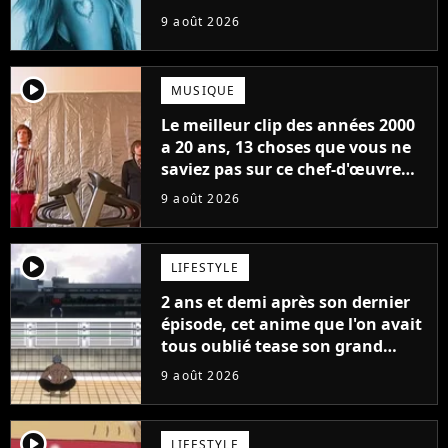
9 août 2026
player2
MUSIQUE
Le meilleur clip des années 2000
a 20 ans, 13 choses que vous ne
saviez pas sur ce chef-d'œuvre
qui a révolutionné YouTube
9 août 2026
player2
LIFESTYLE
2 ans et demi après son dernier
épisode, cet anime que l'on avait
tous oublié tease son grand
retour
9 août 2026
player2
LIFESTYLE