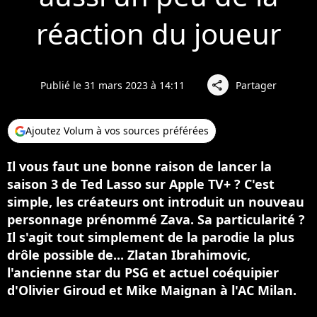
réaction du joueur
Publié le 31 mars 2023 à 14:11
Partager
share
Ajoutez Volum à vos sources préférées
Il vous faut une bonne raison de lancer la
saison 3 de Ted Lasso sur Apple TV+ ? C'est
simple, les créateurs ont introduit un nouveau
personnage prénommé Zava. Sa particularité ?
Il s'agit tout simplement de la parodie la plus
drôle possible de... Zlatan Ibrahimovic,
l'ancienne star du PSG et actuel coéquipier
d'Olivier Giroud et Mike Maignan à l'AC Milan.