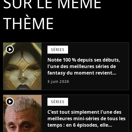
SUR LE MÊME
THÈME
player2
SÉRIES
Notée 100 % depuis ses débuts,
l'une des meilleures séries de
fantasy du moment revient
enfin, et elle est toujours aussi
3 juin 2026
parfaite
player2
SÉRIES
C'est tout simplement l'une des
meilleures mini-séries de tous les
temps : en 6 épisodes, elle
accomplit plus que d'autres