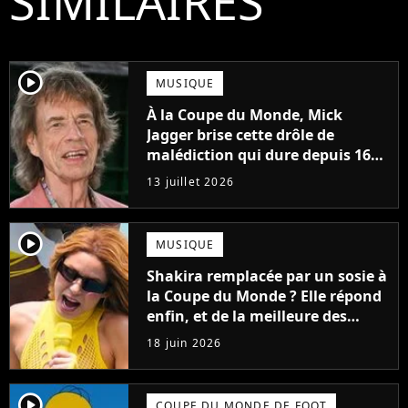
SIMILAIRES
player2
MUSIQUE
À la Coupe du Monde, Mick
Jagger brise cette drôle de
malédiction qui dure depuis 16
ans
13 juillet 2026
player2
MUSIQUE
Shakira remplacée par un sosie à
la Coupe du Monde ? Elle répond
enfin, et de la meilleure des
façons !
18 juin 2026
player2
COUPE DU MONDE DE FOOT