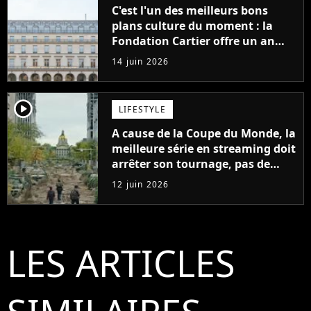
C'est l'un des meilleurs bons
plans culture du moment : la
Fondation Cartier offre un an
d'accès gratuit et illimité aux
14 juin 2026
moins de 30 ans
player2
LIFESTYLE
A cause de la Coupe du Monde, la
meilleure série en streaming doit
arrêter son tournage, pas de
suite avant 2027
12 juin 2026
LES ARTICLES