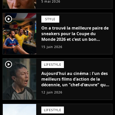
5 mai 2026
séries en plusieurs saisons
player2
STYLE
On a trouvé la meilleure paire de
sneakers pour la Coupe du
Monde 2026 et c'est un bon
souvenir pour l'Equipe de France
15 juin 2026
player2
LIFESTYLE
Aujourd'hui au cinéma : l'un des
meilleurs films d'action de la
décennie, un "chef-d'œuvre" qui
rappelle les meilleurs films d'arts
12 juin 2026
martiaux
LIFESTYLE