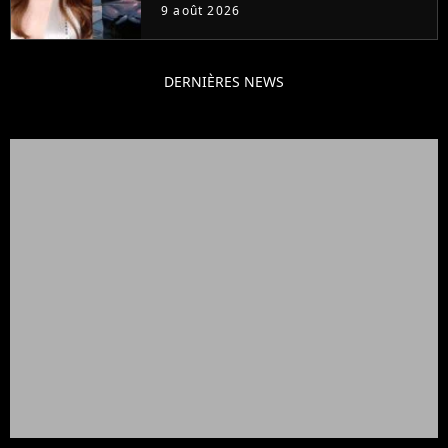
Frost et Cyclope trouvés !
9 août 2026
DERNIÈRES NEWS