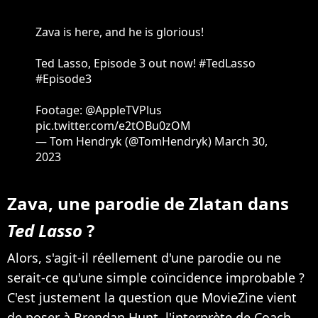
Zava is here, and he is glorious!
Ted Lasso, Episode 3 out now!
#TedLasso
#Episode3
Footage:
@AppleTVPlus
pic.twitter.com/e2tOBu0zOM
— Tom Hendryk (@TomHendryk)
March 30,
2023
Zava, une parodie de Zlatan dans
Ted Lasso
?
Alors, s'agit-il réellement d'une parodie ou ne
serait-ce qu'une simple coïncidence improbable ?
C'est justement la question que MovieZine vient
de poser à Brendan Hunt, l'interprète de Coach