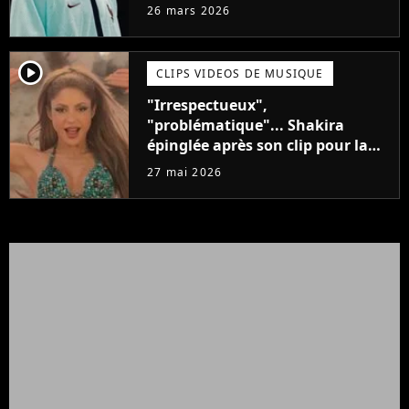
porteront jamais
26 mars 2026
player2
CLIPS VIDEOS DE MUSIQUE
"Irrespectueux",
"problématique"... Shakira
épinglée après son clip pour la
Coupe du Monde
27 mai 2026