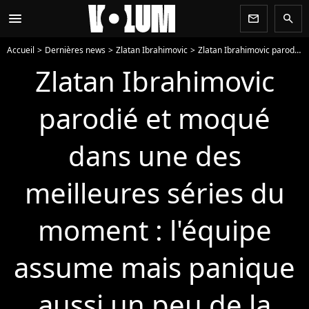
menu
newsletter
search
Accueil
Dernières news
Zlatan Ibrahimovic
Zlatan Ibrahimovic parodié et moqué dans une des meilleures séries du moment : l'équipe assume mais panique aussi un peu de la réaction du joueur
Zlatan Ibrahimovic
parodié et moqué
dans une des
meilleures séries du
moment : l'équipe
assume mais panique
aussi un peu de la