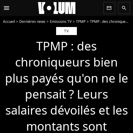
menu
newsletter
search
Accueil
Dernières news
Emissions TV
TPMP
TPMP : des chroniqueurs bien plus payés qu'on ne le pensait ? Leurs salaires dévoilés et les montants sont impressionnants
TV
TPMP : des
chroniqueurs bien
plus payés qu'on ne le
pensait ? Leurs
salaires dévoilés et les
montants sont