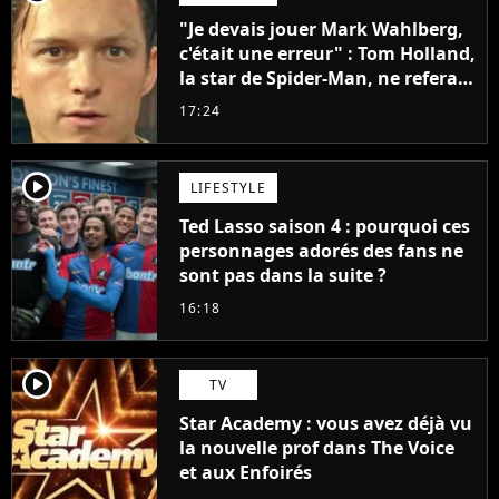
"Je devais jouer Mark Wahlberg,
c'était une erreur" : Tom Holland,
la star de Spider-Man, ne referait
pas ce blockbuster
17:24
player2
LIFESTYLE
Ted Lasso saison 4 : pourquoi ces
personnages adorés des fans ne
sont pas dans la suite ?
16:18
player2
TV
Star Academy : vous avez déjà vu
la nouvelle prof dans The Voice
et aux Enfoirés