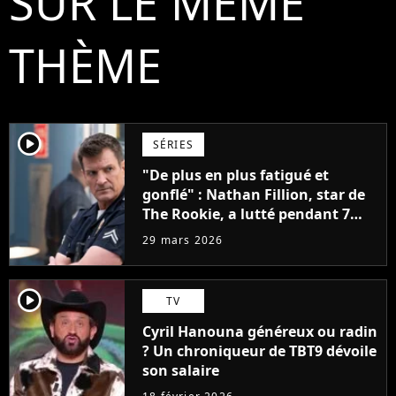
SUR LE MÊME
THÈME
player2
SÉRIES
"De plus en plus fatigué et
gonflé" : Nathan Fillion, star de
The Rookie, a lutté pendant 7
ans avec un rôle qui le détruisait
29 mars 2026
de plus en plus
player2
TV
Cyril Hanouna généreux ou radin
? Un chroniqueur de TBT9 dévoile
son salaire