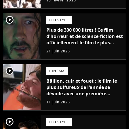
18 février 2026
player2
LIFESTYLE
Plus de 300 000 litres ! Ce film
d'horreur et de science-fiction est
officiellement le film le plus
sanglant de tous les temps
21 juin 2026
player2
CINÉMA
Bâillon, cuir et fouet : le film le
plus sulfureux de l'année se
dévoile avec une première
bande-annonce géniale
11 juin 2026
player2
LIFESTYLE