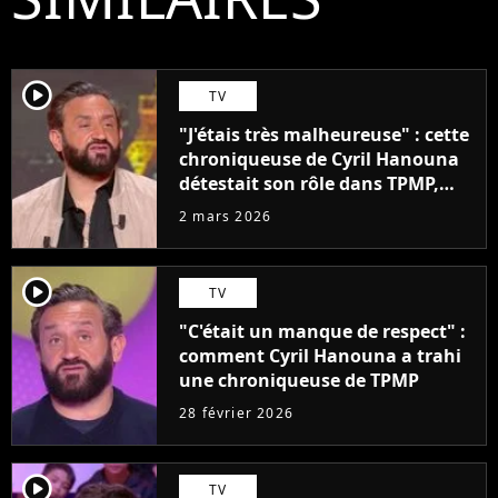
player2
TV
"J'étais très malheureuse" : cette
chroniqueuse de Cyril Hanouna
détestait son rôle dans TPMP,
mais est restée "pour l'argent"
2 mars 2026
player2
TV
"C'était un manque de respect" :
comment Cyril Hanouna a trahi
une chroniqueuse de TPMP
28 février 2026
player2
TV