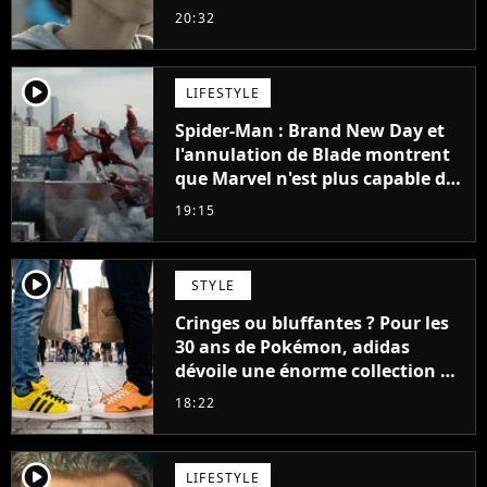
48 jours
20:32
player2
LIFESTYLE
Spider-Man : Brand New Day et
l'annulation de Blade montrent
que Marvel n'est plus capable de
faire quoi que ce soit de simple
19:15
player2
STYLE
Cringes ou bluffantes ? Pour les
30 ans de Pokémon, adidas
dévoile une énorme collection de
sneakers et je ne sais pas quoi en
18:22
penser
player2
LIFESTYLE