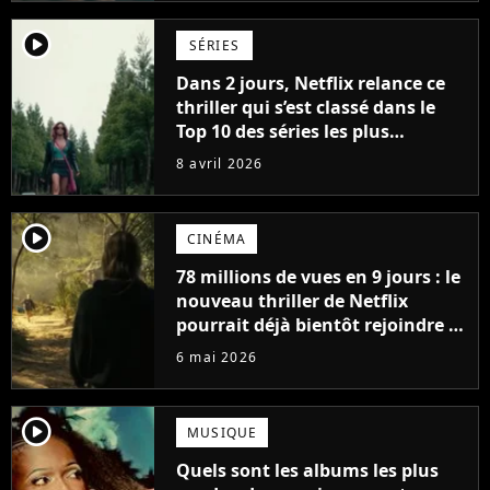
player2
SÉRIES
Dans 2 jours, Netflix relance ce
thriller qui s’est classé dans le
Top 10 des séries les plus
regardées de tous les temps
8 avril 2026
player2
CINÉMA
78 millions de vues en 9 jours : le
nouveau thriller de Netflix
pourrait déjà bientôt rejoindre le
top 10 des films les plus vus de
6 mai 2026
l'histoire
player2
MUSIQUE
Quels sont les albums les plus