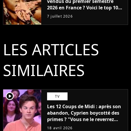
vendus du premier semestre
2026 en France ? Voici le top 10
en exclu !
7 juillet 2026
LES ARTICLES
SIMILAIRES
player2
TV
Les 12 Coups de Midi : après son
abandon, Cyprien boycotté des
primes ? "Vous ne le reverrez
plus"
18 avril 2026