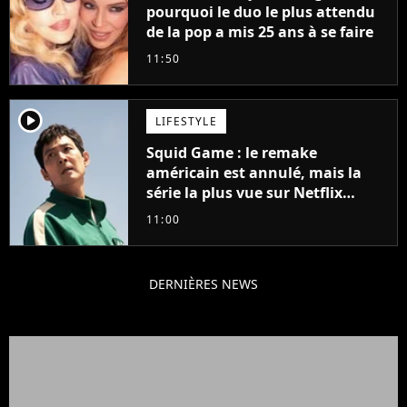
pourquoi le duo le plus attendu
de la pop a mis 25 ans à se faire
11:50
player2
LIFESTYLE
Squid Game : le remake
américain est annulé, mais la
série la plus vue sur Netflix
pourrait avoir une version
11:00
française
DERNIÈRES NEWS