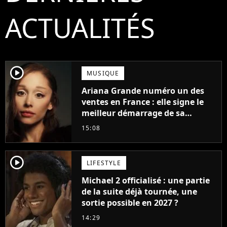
ACTUALITÉS
player2
MUSIQUE
Ariana Grande numéro un des
ventes en France : elle signe le
meilleur démarrage de sa
carrière avec son album Petal
15:08
player2
LIFESTYLE
Michael 2 officialisé : une partie
de la suite déjà tournée, une
sortie possible en 2027 ?
14:29