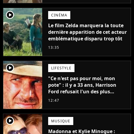
player2
CINÉMA
Le film Zelda marquera la toute
dernière apparition de cet acteur
emblématique disparu trop tôt
13:35
player2
LIFESTYLE
"Ce n'est pas pour moi, mon
pote" : il y a 33 ans, Harrison
Ford refusait l'un des plus
grands succès de tous les temps
12:47
player2
MUSIQUE
Madonna et Kylie Minogue :