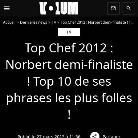
menu
newsletter
search
Accueil
Dernières news
TV
Top Chef 2012 : Norbert demi-finaliste ! Top 10 de ses phrases les plus folles !
TV
Top Chef 2012 :
Norbert demi-finaliste
! Top 10 de ses
phrases les plus folles
!
Publié le 27 mars 2012 à 11:56
Partager
share