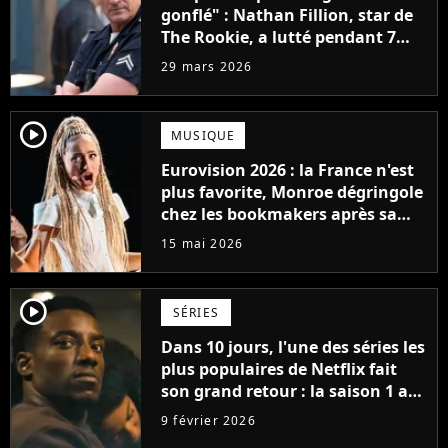
gonflé" : Nathan Fillion, star de
The Rookie, a lutté pendant 7
ans avec un rôle qui le détruisait
29 mars 2026
de plus en plus
player2
MUSIQUE
Eurovision 2026 : la France n'est
plus favorite, Monroe dégringole
chez les bookmakers après sa
performance en demi-finale
15 mai 2026
player2
SÉRIES
Dans 10 jours, l'une des séries les
plus populaires de Netflix fait
son grand retour : la saison 1 a
cumulé plus de 98 millions de
9 février 2026
vues