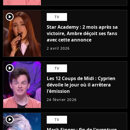
player2
TV
Star Academy : 2 mois après sa
victoire, Ambre déçoit ses fans
avec cette annonce
2 avril 2026
player2
TV
Les 12 Coups de Midi : Cyprien
dévoile le jour où il arrêtera
l'émission
24 février 2026
player2
TV
Mask Singer : fin de l'aventure