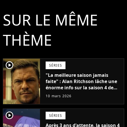
SUR LE MÊME
THÈME
player2
SÉRIES
"La meilleure saison jamais
faite" : Alan Ritchson lâche une
énorme info sur la saison 4 de
Reacher
10 mars 2026
player2
SÉRIES
Après 3 ans d'attente, la saison 4