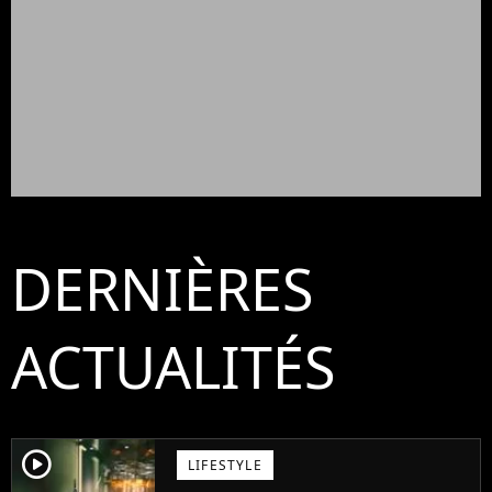
DERNIÈRES
ACTUALITÉS
player2
LIFESTYLE