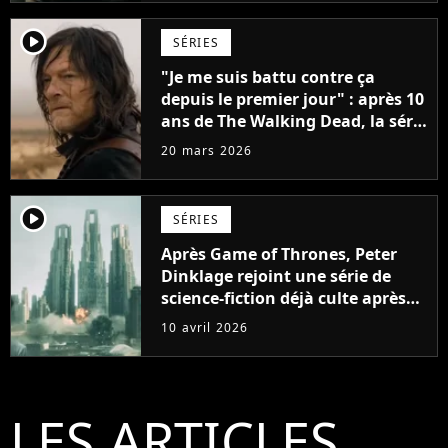
player2
SÉRIES
"Je me suis battu contre ça
depuis le premier jour" : après 10
ans de The Walking Dead, la série
a cessé de prendre en compte les
20 mars 2026
souhaits de Norman Reedus
player2
SÉRIES
Après Game of Thrones, Peter
Dinklage rejoint une série de
science-fiction déjà culte après
une seule saison
10 avril 2026
LES ARTICLES