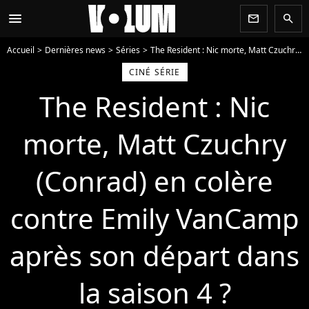
menu
newsletter
search
Accueil
Dernières news
Séries
The Resident : Nic morte, Matt Czuchry (Conrad) en colère contre Emily VanCamp après son départ dans la saison 4 ?
CINÉ SÉRIE
The Resident : Nic
morte, Matt Czuchry
(Conrad) en colère
contre Emily VanCamp
après son départ dans
la saison 4 ?