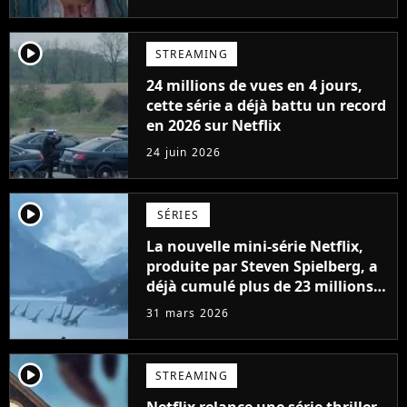
player2
STREAMING
24 millions de vues en 4 jours,
cette série a déjà battu un record
en 2026 sur Netflix
24 juin 2026
player2
SÉRIES
La nouvelle mini-série Netflix,
produite par Steven Spielberg, a
déjà cumulé plus de 23 millions
de vues
31 mars 2026
player2
STREAMING
Netflix relance une série thriller