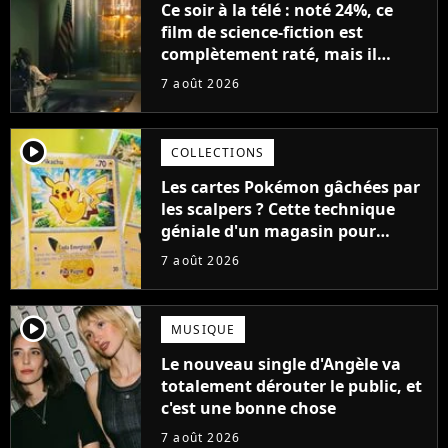
Ce soir à la télé : noté 24%, ce
film de science-fiction est
complètement raté, mais il
aurait pu être encore pire à
7 août 2026
cause de son acteur
player2
COLLECTIONS
Les cartes Pokémon gâchées par
les scalpers ? Cette technique
géniale d'un magasin pour
ruiner les revendeurs
7 août 2026
player2
MUSIQUE
Le nouveau single d'Angèle va
totalement dérouter le public, et
c'est une bonne chose
7 août 2026