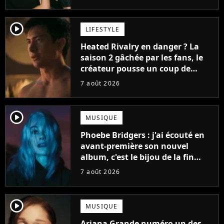
player2
LIFESTYLE
Heated Rivalry en danger ? La
saison 2 gâchée par les fans, le
créateur pousse un coup de
gueule
7 août 2026
player2
MUSIQUE
Phoebe Bridgers : j'ai écouté en
avant-première son nouvel
album, c'est le bijou de la fin
d'été
7 août 2026
player2
MUSIQUE
Ariana Grande numéro un des