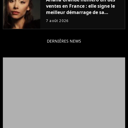
ventes en France : elle signe le
meilleur démarrage de sa
carrière avec son album Petal
7 août 2026
DERNIÈRES NEWS