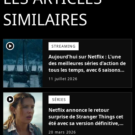
SIMILAIRES
player2
STREAMING
Aujourd'hui sur Netflix : L'une
des meilleures séries d'action de
tous les temps, avec 6 saisons
parfaites
11 juillet 2026
player2
SÉRIES
Netflix annonce le retour
surprise de Stranger Things cet
été avec sa version définitive,
une décision historique
20 mars 2026