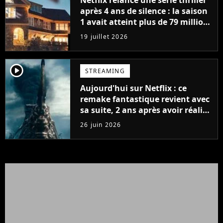
après 4 ans de silence : la saison
1 avait atteint plus de 79 millions
de vues
19 juillet 2026
player2
STREAMING
Aujourd'hui sur Netflix : ce
remake fantastique revient avec
sa suite, 2 ans après avoir réalisé
60 millions de vues et régné 6
26 juin 2026
semaines dans le Top 10