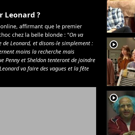
r Leonard ?
Eonline, affirmant que le premier
choc chez la belle blonde : "
On va
ie de Leonard, et disons-le simplement :
player2
cernent moins la recherche mais
e Penny et Sheldon tenteront de joindre
 Leonard va faire des vagues et la fête
player2