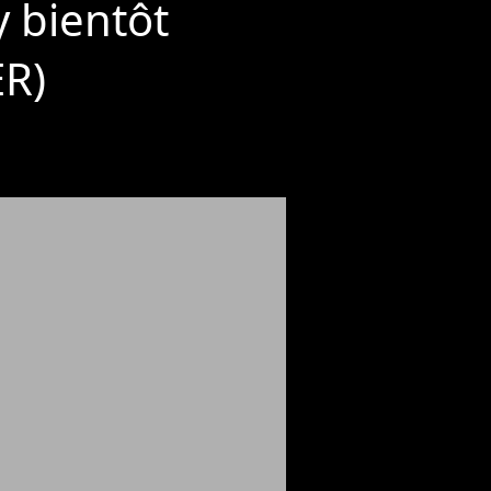
 bientôt
ER)