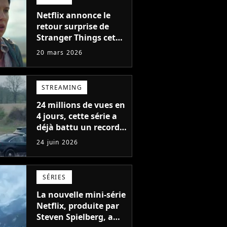
Netflix annonce le
retour surprise de
Stranger Things cet
été avec sa version
20 mars 2026
définitive, une
décision historique
STREAMING
24 millions de vues en
4 jours, cette série a
déjà battu un record
en 2026 sur Netflix
24 juin 2026
SÉRIES
La nouvelle mini-série
Netflix, produite par
Steven Spielberg, a