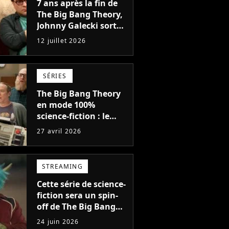
7 ans après la fin de
The Big Bang Theory,
Johnny Galecki sort
de sa retraite pour un
12 juillet 2026
projet que vous ne
verrez jamais
SÉRIES
The Big Bang Theory
en mode 100%
science-fiction : le
nouveau spin-off va
27 avril 2026
tout changer dans cet
univers avec des
mondes parallèles
STREAMING
Cette série de science-
fiction sera un spin-
off de The Big Bang
Theory et il y aura
24 juin 2026