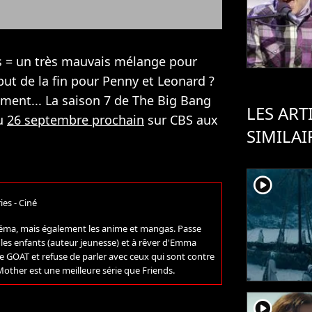
les = un très mauvais mélange pour
ébut de la fin pour Penny et Leonard ?
ment... La saison 7 de The Big Bang
LES ART
du
26 septembre prochain
sur CBS aux
SIMILAI
player2
ies - Ciné
 cinéma, mais également les anime et mangas. Passe
r les enfants (auteur jeunesse) et à rêver d'Emma
 GOAT et refuse de parler avec ceux qui sont contre
 Mother est une meilleure série que Friends.
player2