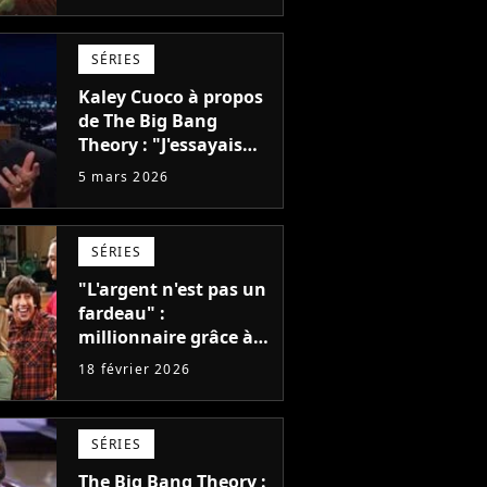
plein d'acteurs cultes
dedans
SÉRIES
Kaley Cuoco à propos
de The Big Bang
Theory : "J'essayais
désespérément de
5 mars 2026
maintenir ce groupe
soudé, et nous nous
aimions tous
SÉRIES
vraiment, mais ça a
duré douze ans"
"L'argent n'est pas un
fardeau" :
millionnaire grâce à
The Big Bang Theory,
18 février 2026
l'un des acteurs fait
des dons anonymes
pour sauver des
SÉRIES
familles
The Big Bang Theory :