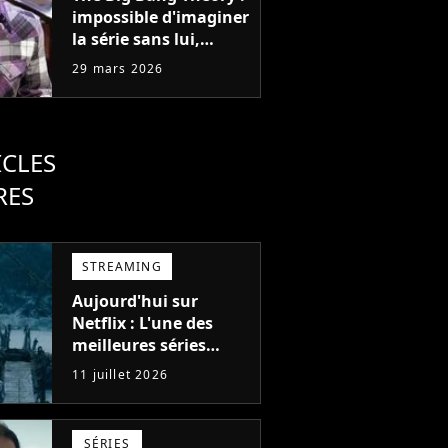
impossible d'imaginer
la série sans lui,
Simon Helberg
29 mars 2026
(Howard) ne voulait
pourtant pas jouer
dans la série
ICLES
RES
STREAMING
Aujourd'hui sur
Netflix : L'une des
meilleures séries
d'action de tous les
11 juillet 2026
temps, avec 6 saisons
parfaites
SÉRIES