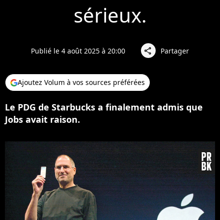
sérieux.
Publié le 4 août 2025 à 20:00
Partager
share
Ajoutez Volum à vos sources préférées
Le PDG de Starbucks a finalement admis que
Jobs avait raison.