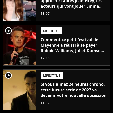
approche : après Jean Grey, les
acteurs qui vont jouer Emma
Frost et Cyclope trouvés !
13:07
player2
MUSIQUE
Comment ce petit festival de
Mayenne a réussi à se payer
Robbie Williams, Jul et Damso
cette année ?
12:23
player2
LIFESTYLE
Si vous aimez 24 heures chrono,
cette future série de 2027 va
devenir votre nouvelle obsession
11:12