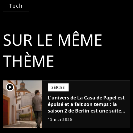
Tech
SUR LE MÊME
THÈME
player2
SÉRIES
L'univers de La Casa de Papel est
épuisé et a fait son temps : la
saison 2 de Berlin est une suite
décevante qui ne fait pas
15 mai 2026
honneur à Pedro Alonso