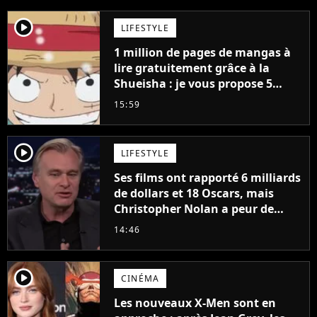
player2
LIFESTYLE
1 million de pages de mangas à
lire gratuitement grâce à la
Shueisha : je vous propose 5
mangas jamais sortis en France
15:59
à découvrir absolument
player2
LIFESTYLE
Ses films ont rapporté 6 milliards
de dollars et 18 Oscars, mais
Christopher Nolan a peur de
tourner un genre de films très
14:46
particulier
player2
CINÉMA
Les nouveaux X-Men sont en