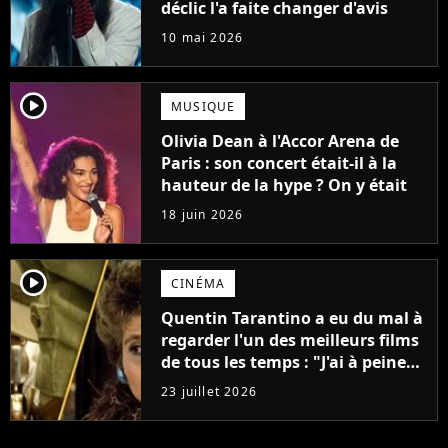
déclic l'a faite changer d'avis
10 mai 2026
player2
MUSIQUE
Olivia Dean à l'Accor Arena de
Paris : son concert était-il à la
hauteur de la hype ? On y était
18 juin 2026
player2
CINÉMA
Quentin Tarantino a eu du mal à
regarder l'un des meilleurs films
de tous les temps : "J'ai à peine
réussi à aller jusqu'au générique
23 juillet 2026
de fin"