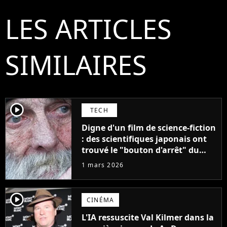
LES ARTICLES
SIMILAIRES
player2
TECH
Digne d'un film de science-fiction
: des scientifiques japonais ont
trouvé le "bouton d'arrêt" du
vieillissement qui pourrait nous
1 mars 2026
offrir 250 ans de vie
supplémentaires
player2
CINÉMA
L'IA ressuscite Val Kilmer dans la