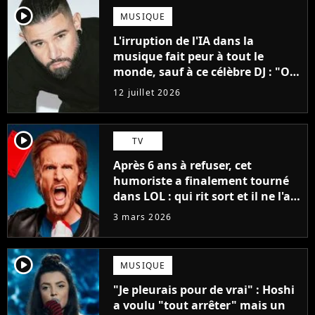
player2
MUSIQUE
L'irruption de l'IA dans la
musique fait peur à tout le
monde, sauf à ce célèbre DJ : "On
ne peut pas tricher"
12 juillet 2026
player2
TV
Après 6 ans à refuser, cet
humoriste a finalement tourné
dans LOL : qui rit sort et il ne l'a
pas fait pour l'argent, "J'ai
3 mars 2026
toujours dit..."
player2
MUSIQUE
"Je pleurais pour de vrai" : Hoshi
a voulu "tout arrêter" mais un