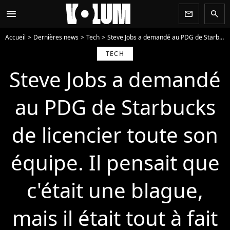
menu
newsletter
search
Accueil
Dernières news
Tech
Steve Jobs a demandé au PDG de Starbucks de licencier toute son équipe. Il pensait que c'était une blague, mais il était tout à fait sérieux.
TECH
Steve Jobs a demandé
au PDG de Starbucks
de licencier toute son
équipe. Il pensait que
c'était une blague,
mais il était tout à fait