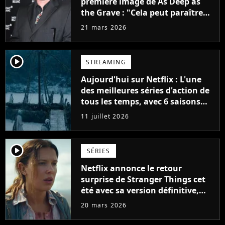
première image de As Deep as
the Grave : "Cela peut paraître
controversé, mais c'est ce qu'il
21 mars 2026
voulait"
player2
STREAMING
Aujourd'hui sur Netflix : L'une
des meilleures séries d'action de
tous les temps, avec 6 saisons
parfaites
11 juillet 2026
player2
SÉRIES
Netflix annonce le retour
surprise de Stranger Things cet
été avec sa version définitive,
une décision historique
20 mars 2026