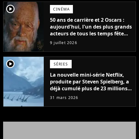
player2
CINÉMA
50 ans de carrière et 2 Oscars :
aujourd'hui, l'un des plus grands
acteurs de tous les temps fête
ses 70 ans
9 juillet 2026
player2
SÉRIES
La nouvelle mini-série Netflix,
produite par Steven Spielberg, a
déjà cumulé plus de 23 millions
de vues
31 mars 2026