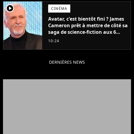
player2
CINÉMA
Avatar, c'est bientôt fini ? James
Cameron prêt à mettre de côté sa
saga de science-fiction aux 6
milliards de recettes
10:24
DERNIÈRES NEWS