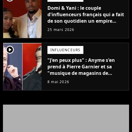
Domi & Yani : le couple
d'influenceurs français qui a fait
de son quotidien un empire
digital
25 mars 2026
player2
INFLUENCEURS
"J'en peux plus" : Anyme s'en
prend à Pierre Garnier et sa
"musique de magasins de
fringues"
8 mai 2026