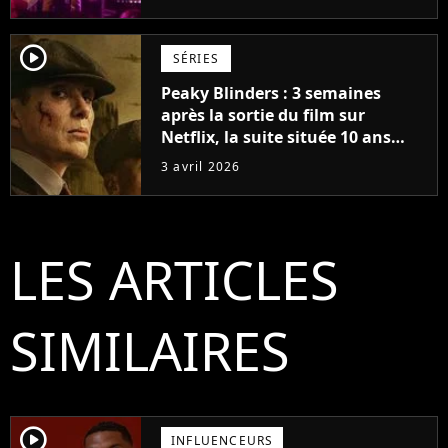
player2
SÉRIES
Peaky Blinders : 3 semaines
après la sortie du film sur
Netflix, la suite située 10 ans
après se dévoile déjà (et il y a un
3 avril 2026
gros changement)
LES ARTICLES
SIMILAIRES
player2
INFLUENCEURS