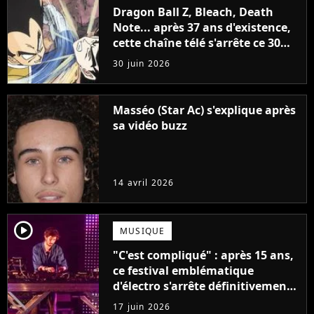
Dragon Ball Z, Bleach, Death
Note... après 37 ans d'existence,
cette chaîne télé s'arrête ce 30
juin 2026 après avoir popularisé
30 juin 2026
les anime en France
Masséo (Star Ac) s'explique après
sa vidéo buzz
14 avril 2026
player2
MUSIQUE
"C'est compliqué" : après 15 ans,
ce festival emblématique
d'électro s'arrête définitivement
après une dernière édition
17 juin 2026