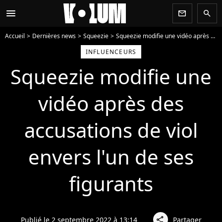
menu
newsletter
search
Accueil
Dernières news
Squeezie
Squeezie modifie une vidéo après des accusations de viol envers l'un de ses figurants
INFLUENCEURS
Squeezie modifie une
vidéo après des
accusations de viol
envers l'un de ses
figurants
Publié le 2 septembre 2022 à 13:14
Partager
share