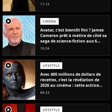
11:12
player2
CINÉMA
Avatar, c'est bientôt fini ? James
Cameron prêt à mettre de côté sa
saga de science-fiction aux 6
milliards de recettes
10:24
player2
LIFESTYLE
Avec 400 millions de dollars de
recettes, c'est la révélation de
2026 au cinéma : cette actrice
adorée prête à remplacer
09:23
Jennifer Lawrence chez Marvel
player2
LIFESTYLE