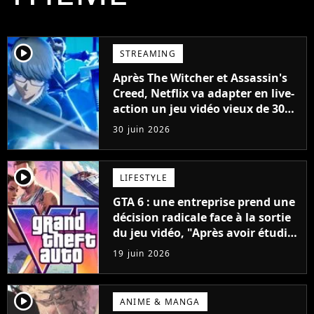
player2
STREAMING
Après The Witcher et Assassin's
Creed, Netflix va adapter en live-
action un jeu vidéo vieux de 30
ans
30 juin 2026
player2
LIFESTYLE
GTA 6 : une entreprise prend une
décision radicale face à la sortie
du jeu vidéo, "Après avoir étudié
plusieurs conflits..."
19 juin 2026
player2
ANIME & MANGA