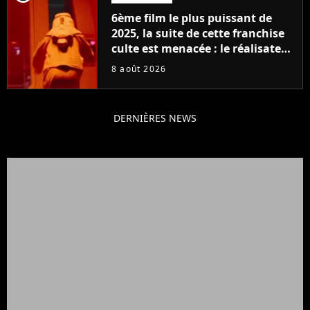
6ème film le plus puissant de
2025, la suite de cette franchise
culte est menacée : le réalisateur
claque la porte pour "différends
8 août 2026
créatifs"
DERNIÈRES NEWS