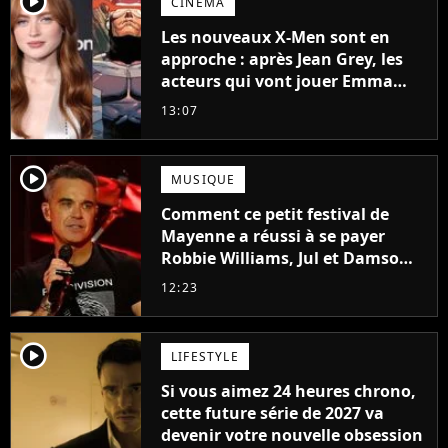
player2
CINÉMA
Les nouveaux X-Men sont en
approche : après Jean Grey, les
acteurs qui vont jouer Emma
Frost et Cyclope trouvés !
13:07
player2
MUSIQUE
Comment ce petit festival de
Mayenne a réussi à se payer
Robbie Williams, Jul et Damso
cette année ?
12:23
player2
LIFESTYLE
Si vous aimez 24 heures chrono,
cette future série de 2027 va
devenir votre nouvelle obsession