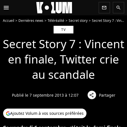
menu
newsletter
search
Accueil
Dernières news
Téléréalité
Secret story
Secret Story 7 : Vincent en finale, Twitter crie au scandale
TV
Secret Story 7 : Vincent
en finale, Twitter crie
au scandale
Publié le 7 septembre 2013 à 12:07
Partager
share
Ajoutez Volum à vos sources préférées