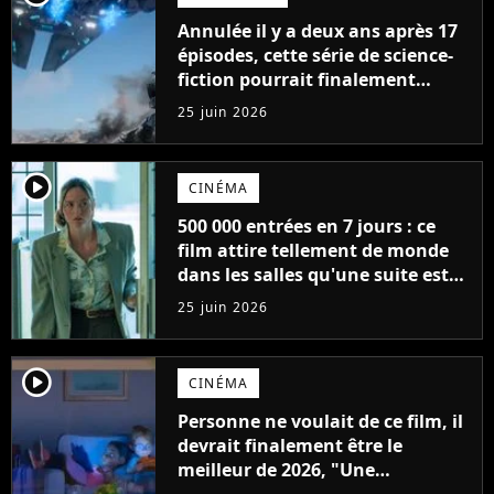
Annulée il y a deux ans après 17
épisodes, cette série de science-
fiction pourrait finalement
revenir
25 juin 2026
player2
CINÉMA
500 000 entrées en 7 jours : ce
film attire tellement de monde
dans les salles qu'une suite est
déjà programmée, "on en a
25 juin 2026
clairement pas fini"
player2
CINÉMA
Personne ne voulait de ce film, il
devrait finalement être le
meilleur de 2026, "Une
expérience qui marquera toute