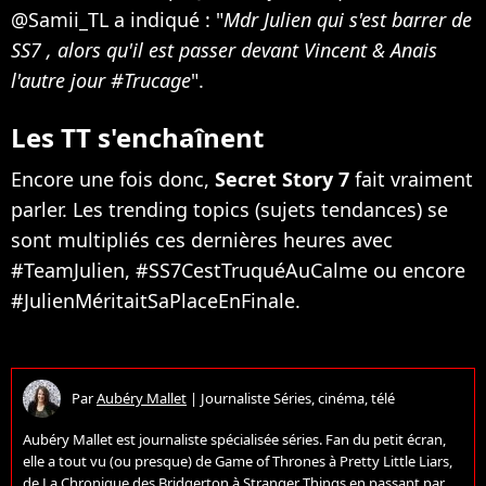
@Samii_TL a indiqué : "
Mdr Julien qui s'est barrer de
SS7 , alors qu'il est passer devant Vincent & Anais
l'autre jour #Trucage
".
Les TT s'enchaînent
Encore une fois donc,
Secret Story 7
fait vraiment
parler. Les trending topics (sujets tendances) se
sont multipliés ces dernières heures avec
#TeamJulien, #SS7CestTruquéAuCalme ou encore
#JulienMéritaitSaPlaceEnFinale.
Par
Aubéry Mallet
|
Journaliste Séries, cinéma, télé
Aubéry Mallet est journaliste spécialisée séries. Fan du petit écran,
elle a tout vu (ou presque) de Game of Thrones à Pretty Little Liars,
de La Chronique des Bridgerton à Stranger Things en passant par