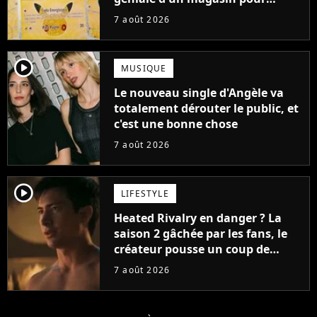
ruiner les revendeurs
7 août 2026
player2
MUSIQUE
Le nouveau single d'Angèle va
totalement dérouter le public, et
c'est une bonne chose
7 août 2026
player2
LIFESTYLE
Heated Rivalry en danger ? La
saison 2 gâchée par les fans, le
créateur pousse un coup de
gueule
7 août 2026