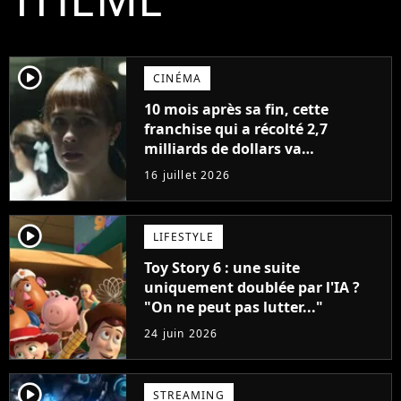
player2
CINÉMA
10 mois après sa fin, cette
franchise qui a récolté 2,7
milliards de dollars va
finalement revenir en 2027 avec
16 juillet 2026
un nouveau film... sans ses
acteurs
player2
LIFESTYLE
Toy Story 6 : une suite
uniquement doublée par l'IA ?
"On ne peut pas lutter..."
24 juin 2026
player2
STREAMING