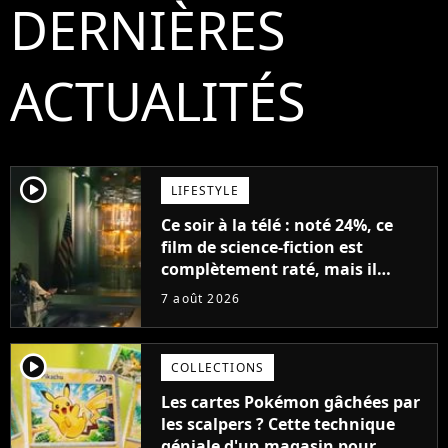
DERNIÈRES
ACTUALITÉS
player2
LIFESTYLE
Ce soir à la télé : noté 24%, ce
film de science-fiction est
complètement raté, mais il
aurait pu être encore pire à
7 août 2026
cause de son acteur
player2
COLLECTIONS
Les cartes Pokémon gâchées par
les scalpers ? Cette technique
géniale d'un magasin pour