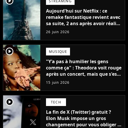
player2
STREAMING
Aujourd'hui sur Netflix : ce
remake fantastique revient avec
sa suite, 2 ans après avoir réalisé
60 millions de vues et régné 6
26 juin 2026
semaines dans le Top 10
player2
MUSIQUE
"Y'a pas à humilier les gens
comme ça" : Theodora voit rouge
après un concert, mais que s'est-
il passé ?
15 juin 2026
player2
TECH
La fin de X (Twitter) gratuit ?
Elon Musk impose un gros
changement pour vous obliger à