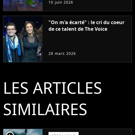
10 juin 2026
une génération"
"On m'a écarté" : le cri du coeur
de ce talent de The Voice
28 mars 2026
LES ARTICLES
SIMILAIRES