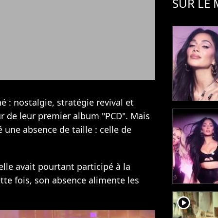
SUR LE
é : nostalgie, stratégie revival et
r de leur premier album "PCD". Mais
é une absence de taille : celle de
le avait pourtant participé à la
tte fois, son absence alimente les
player2