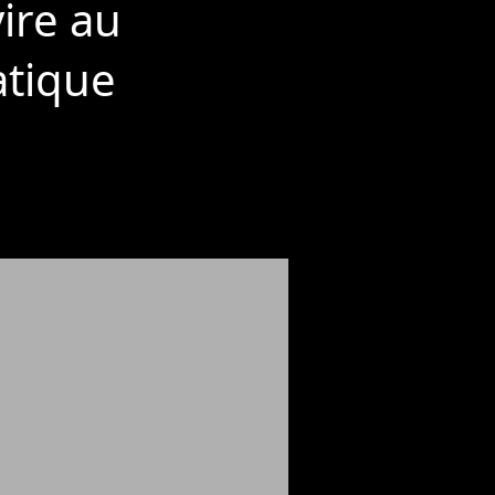
vire au
tique