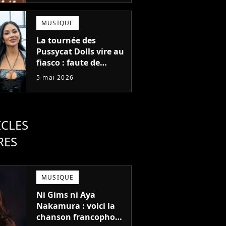
MUSIQUE
La tournée des
Pussycat Dolls vire au
fiasco : faute de
billets vendus, 32
5 mai 2026
concerts sont annulés
ICLES
RES
MUSIQUE
Ni Gims ni Aya
Nakamura : voici la
chanson francophone