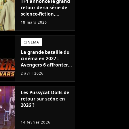
TF1 annonce le grand
retour de sa série de
science-fiction,
nouveau retour vers
18 mars 2026
le passé
CINÉMA
La grande bataille du
cinéma en 2027 :
Avengers 6 affrontera
le retour de l'une des
2 avril 2026
plus grandes sagas
fantastiques de tous
les temps
Les Pussycat Dolls de
retour sur scène en
2026 ?
14 février 2026