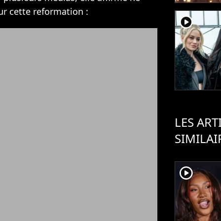
r cette reformation :
player2
LES ART
SIMILAI
player2