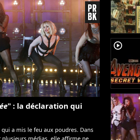
player2
tée
" : la déclaration qui
 qui a mis le feu aux poudres. Dans
 plusieurs médias, elle affirme ne